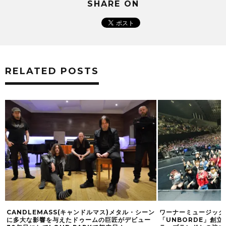
SHARE ON
RELATED POSTS
マス)メタル・シーン
ワーナーミュージック・ジャパン内のレーベル
ニュ
の巨匠がデビュー
「UNBORDE」創立5周年記念！ 「コカ・コー
クシ