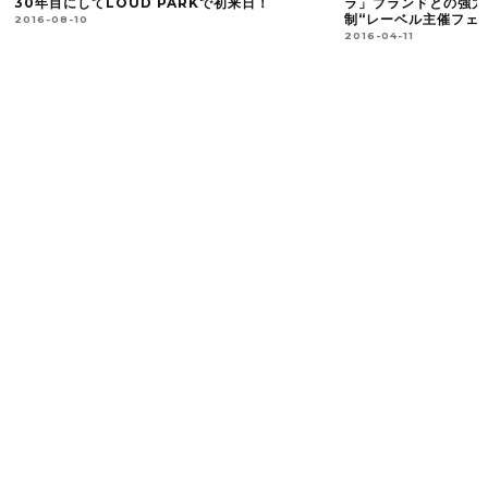
で初来日！
ラ」ブランドとの強力タッグによる″完全招待
ー・
制“レーベル主催フェス 熱狂ライブレポート！
2018
2016-04-11