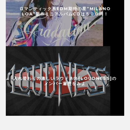
ロマンティック系EDM期待の星”MILANO
LOA”新作ミニアルバムCDは５００円！
入れ替わりの激しいラウドネス[LOUDNESS]の
メンバー遍歴をみよ