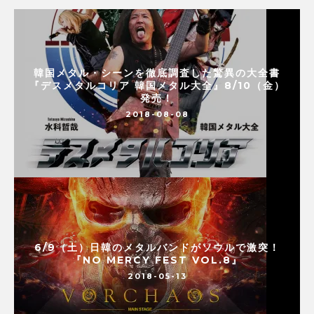
韓国メタル・シーンを徹底調査した驚異の大全書
『デスメタルコリア 韓国メタル大全』8/10（金）
発売！
2018-08-08
6/9（土）日韓のメタルバンドがソウルで激突！
『NO MERCY FEST VOL.8』
2018-05-13