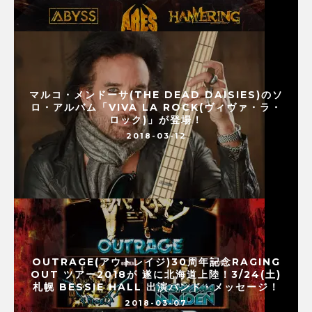
マルコ・メンドーサ(THE DEAD DAISIES)のソ
ロ・アルバム「VIVA LA ROCK(ヴィヴァ・ラ・
ロック)」が登場！
2018-03-12
OUTRAGE(アウトレイジ)30周年記念RAGING
OUT ツアー2018が 遂に北海道上陸！3/24(土)
札幌 BESSIE HALL 出演バンド・メッセージ！
2018-03-07