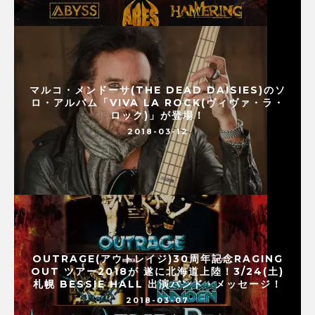
マルコ・メンドーサ(THE DEAD DAISIES)のソ
ロ・アルバム「VIVA LA ROCK(ヴィヴァ・ラ・
ロック)」が登場！
2018-03-12
OUTRAGE(アウトレイジ)30周年記念RAGING
OUT ツアー2018が 遂に北海道上陸！3/24(土)
札幌 BESSIE HALL 出演バンド・メッセージ！
2018-03-07