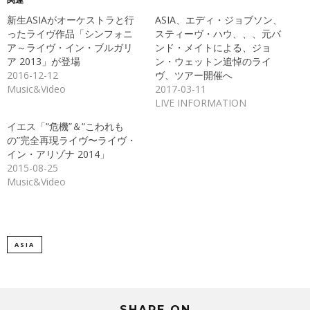
で
は
共
ク
新生ASIAがオーケストラと行
ASIA、エディ・ジョブソン、
有
リ
(新
ッ
ったライヴ作品「シンフォニ
スティーヴ・ハウ、、、元バ
し
ク
ア～ライヴ・イン・ブルガリ
ンド・メイトによる、ジョ
い
し
ウ
て
ア 2013」が登場
ン・ウェットン追悼のライ
ィ
く
ン
だ
2016-12-12
ヴ、ツアー開催へ
ド
さ
Music&Video
2017-03-11
ウ
い
で
(新
LIVE INFORMATION
開
し
き
い
ま
ウ
イエス「“危機”＆“こわれも
す)
ィ
ン
の”完全再現ライヴ〜ライヴ・
ド
イン・アリゾナ 2014」
ウ
で
2015-08-25
開
き
Music&Video
ま
す)
ASIA
SHARE ON