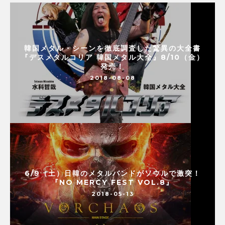
韓国メタル・シーンを徹底調査した驚異の大全書
『デスメタルコリア 韓国メタル大全』8/10（金）
発売！
2018-08-08
6/9（土）日韓のメタルバンドがソウルで激突！
『NO MERCY FEST VOL.8』
2018-05-13