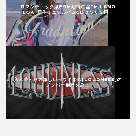
ロマンティック系EDM期待の星”MILANO
LOA”新作ミニアルバムCDは５００円！
入れ替わりの激しいラウドネス[LOUDNESS]の
メンバー遍歴をみよ