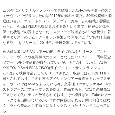
2006年にオリジナル・メンバーで再結成したASIAからギターのステ
ィーヴ・ハウが脱退したのは2012年の暮れの事だ。80年代初頭の脱
退はジョン・ウェットン（ベース、ヴォーカル）との確執が原因だ
ったが、今回はYESの活動に専念する為という事で、良好な関係を
保った状態での脱退となった。スティーヴ脱退後もASIAは後任に若
手ギタリストのサム・クールソンを迎えてアルバム「Gravitas(荘厳
なる刻)」をリリースし2014年に来日公演も行っている。
再結成以降のASIAはツアーの度にライヴ作品をリリースしており、
スティーヴ・ハウ在籍時代のラストとなったXXXツアー(30周年記念
ツアー)も長く作品化が待たれていたが、今年7月、ついに「ASIA
XXX TOUR SAN FRANCISCO(ライヴ・イン・サンフランシスコ
2012)」が映像作品としてリリースされた。収録日は2012年11月7
日とされており、この月末のアメリカンツアー最終日をもってステ
ィーヴ・ハウはASIAを去っている為、文字通りのオリジナルASIAラ
ストツアーのパフォーマンスを捉えた作品である。実はこの映像は
アメリカで先にテレビ放送されており、その模様はYouTubeやブー
トレグでも出回っているが、本作の内容はそれらと同じ内容ではな
く、ライヴ作品として新たにリミックスされたサウンドになってい
る。