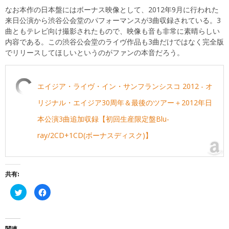
なお本作の日本盤にはボーナス映像として、2012年9月に行われた
来日公演から渋谷公会堂のパフォーマンスが3曲収録されている。3
曲ともテレビ向け撮影されたもので、映像も音も非常に素晴らしい
内容である。この渋谷公会堂のライヴ作品も3曲だけではなく完全版
でリリースしてほしいというのがファンの本音だろう。
エイジア・ライヴ・イン・サンフランシスコ 2012 - オ
リジナル・エイジア30周年＆最後のツアー＋2012年日
本公演3曲追加収録【初回生産限定盤Blu-
ray/2CD+1CD(ボーナスディスク)】
共有:
ク
Facebook
リ
で
ッ
共
ク
有
し
す
て
る
Twitter
に
関連