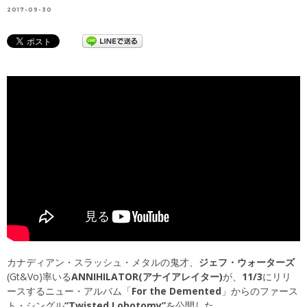
2017-09-30
カナディアン・スラッシュ・メタルの鬼才、
ジェフ・ウォーターズ
(Gt&Vo)率いる
ANNIHILATOR(アナイアレイター)
が、
11/3
にリリ
ースするニュー・アルバム「
For the Demented
」からのファース
ト・シングル
“Twisted Lobotomy”
を公開した。