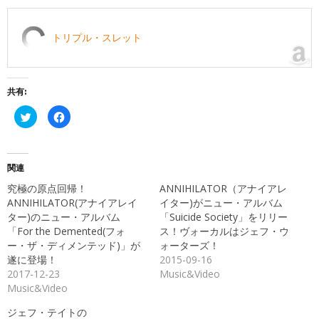
トリプル・スレット
共有:
ク
Facebook
リ
で
ッ
共
ク
有
し
す
て
る
Twitter
に
関連
で
は
共
ク
究極の原点回帰！
ANNIHILATOR（アナイアレ
有
リ
(新
ッ
ANNIHILATOR(アナイアレイ
イター)がニュー・アルバム
し
ク
ター)のニュー・アルバム
「Suicide Society」をリリー
い
し
ウ
て
「For the Demented(フォ
ス！ヴォーカルはジェフ・ウ
ィ
く
ン
だ
ー・ザ・ディメンテッド)」が
ォーターズ！
ド
さ
遂に登場！
2015-09-16
ウ
い
で
(新
2017-12-23
Music&Video
開
し
き
い
Music&Video
ま
ウ
す)
ィ
ン
ジェフ・テイトの