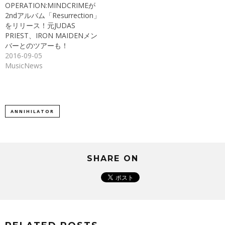
ド
OPERATION:MINDCRIMEが
ウ
で
2ndアルバム「Resurrection」
開
き
をリリース！元JUDAS
ま
PRIEST、IRON MAIDENメン
す)
バーとのツアーも！
2016-09-05
MusicNews
ANNIHILATOR
SHARE ON