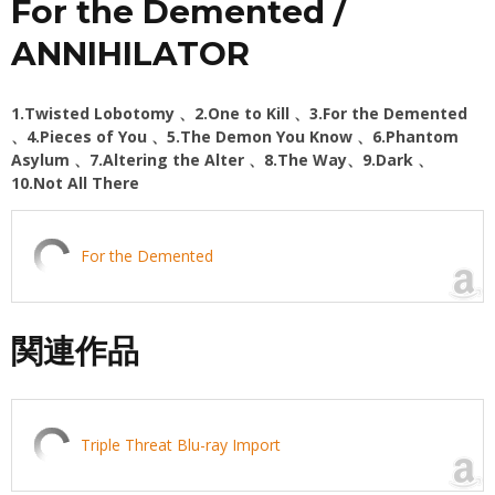
For the Demented /
ANNIHILATOR
1.Twisted Lobotomy 、2.One to Kill 、3.For the Demented
、4.Pieces of You 、5.The Demon You Know 、6.Phantom
Asylum 、7.Altering the Alter 、8.The Way、9.Dark 、
10.Not All There
For the Demented
関連作品
Triple Threat Blu-ray Import