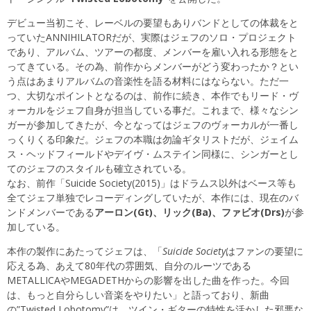
デビュー当初こそ、レーベルの要望もありバンドとしての体裁をと
っていたANNIHILATORだが、実際はジェフのソロ・プロジェクト
であり、アルバム、ツアーの都度、メンバーを雇い入れる形態をと
ってきている。その為、前作からメンバーがどう変わったか？とい
う点はあまりアルバムの音楽性を語る材料にはならない。ただ一
つ、大切なポイントとなるのは、前作に続き、本作でもリード・ヴ
ォーカルをジェフ自身が担当している事だ。これまで、様々なシン
ガーが参加してきたが、今となってはジェフのヴォーカルが一番し
っくりくる印象だ。ジェフの本職は勿論ギタリストだが、ジェイム
ス・ヘッドフィールドやデイヴ・ムステイン同様に、シンガーとし
てのジェフのスタイルも確立されている。
なお、前作「Suicide Society(2015)」はドラムス以外はベース等も
全てジェフ単独でレコーディングしていたが、本作には、現在のバ
ンドメンバーである
アーロン(Gt)、リック(Ba)、ファビオ(Drs)
が参
加している。
本作の製作にあたってジェフは、「
Suicide Society
はファンの要望に
応える為、あえて80年代の雰囲気、自分のルーツである
METALLICAやMEGADETHからの影響を出した曲を作った。今回
は、もっと自分らしい音楽をやりたい」と語っており、新曲
の”Twisted Lobotomy”は、ツイン・ギターの特性を活かした邪悪な