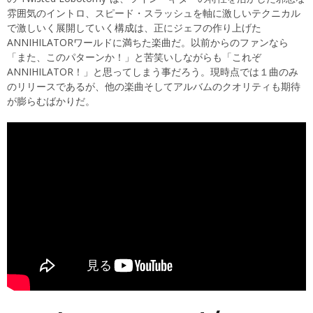
雰囲気のイントロ、スピード・スラッシュを軸に激しいテクニカル
で激しいく展開していく構成は、正にジェフの作り上げた
ANNIHILATORワールドに満ちた楽曲だ。以前からのファンなら
「また、このパターンか！」と苦笑いしながらも「これぞ
ANNIHILATOR！」と思ってしまう事だろう。現時点では１曲のみ
のリリースであるが、他の楽曲そしてアルバムのクオリティも期待
が膨らむばかりだ。