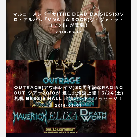
マルコ・メンドーサ(THE DEAD DAISIES)のソ
ロ・アルバム「VIVA LA ROCK(ヴィヴァ・ラ・
ロック)」が登場！
2018-03-12
OUTRAGE(アウトレイジ)30周年記念RAGING
OUT ツアー2018が 遂に北海道上陸！3/24(土)
札幌 BESSIE HALL 出演バンド・メッセージ！
2018-03-07