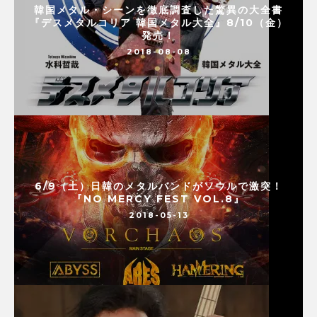
韓国メタル・シーンを徹底調査した驚異の大全書
『デスメタルコリア 韓国メタル大全』8/10（金）
発売！
2018-08-08
6/9（土）日韓のメタルバンドがソウルで激突！
『NO MERCY FEST VOL.8』
2018-05-13