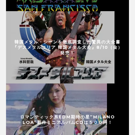
韓国メタル・シーンを徹底調査した驚異の大全書
『デスメタルコリア 韓国メタル大全』8/10（金）
発売！
ロマンティック系EDM期待の星”MILANO
LOA”新作ミニアルバムCDは５００円！