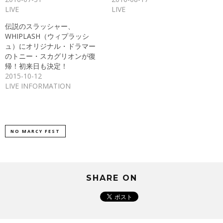
ド
さ
LIVE
LIVE
ウ
い
で
(新
開
し
伝説のスラッシャー、
き
い
ま
ウ
WHIPLASH（ウィプラッシ
す)
ィ
ン
ュ）にオリジナル・ドラマー
ド
のトニー・スカグリオンが復
ウ
で
帰！初来日も決定！
開
き
2015-10-12
ま
LIVE INFORMATION
す)
NO MARCY FEST
SHARE ON