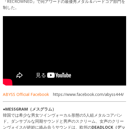
『RECROWNED』で同アワードの最優秀メタル＆ハードコア部門を
制した。
ABYSS Official Facebook
https://www.facebook.com/abyss444/
●MESSGRAM（メスグラム）
韓国では希少な男女ツインヴォーカル形態の5人組メタルコアバン
ド。ダンサブルな同期サウンドと男声のスクリーム、女声のクリー
ンヴォイスが絶妙に絡み合うサウンドは、欧州の
DEADLOCK（デッ