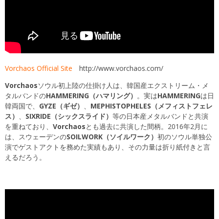
Vorchaos Official Site
http://www.vorchaos.com/
Vorchaos
ソウル初上陸の仕掛け人は、韓国産エクストリーム・メ
タルバンドの
HAMMERING（ハマリング）
。実は
HAMMERING
は日
韓両国で、
GYZE（ギゼ）
、
MEPHISTOPHELES（メフィストフェレ
ス）
、
SIXRIDE（シックスライド）
等の日本産メタルバンドと共演
を重ねており、
Vorchaos
とも過去に共演した間柄。2016年2月に
は、スウェーデンの
SOILWORK（ソイルワーク）
初のソウル単独公
演でゲストアクトを務めた実績もあり、その力量は折り紙付きと言
えるだろう。