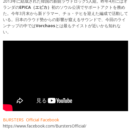
2013年に結成された韓国の新鋭ラウドロック5人組。昨年4月にはオ
ランダの
EPICA（エピカ）
初のソウル公演でサポートアクトを務め
た。今年3月末から新ドラマー、チョ・テヒを迎えた編成で活動して
いる。日本のラウド勢からの影響が窺えるサウンドで、今回のライ
ンナップの中では
Vorchaos
とは最もテイストが近いかも知れな
い。
BURSTERS Official Facebook
https://www.facebook.com/BurstersOfficial/