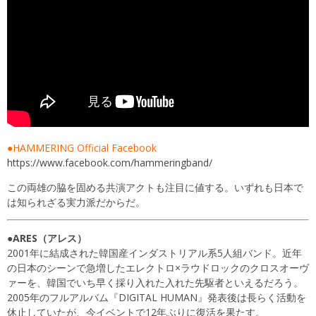
●HAMMERING Official Facebook
https://www.facebook.com/hammeringband/
この両雄の脇を固める共演アクトも注目に値する。いずれも日本で
は知られざる実力派だからだ。
●ARES（アレス）
2001年に結成された韓国産インダストリアル系5人組バンド。近年
の日本のシーンで急増したエレクトロ×ラウドロックのクロスオーヴ
ァーを、韓国でいち早く採り入れた入れた先駆者といえるだろう。
2005年のフルアルバム『DIGITAL HUMAN』発表後は長らく活動を
休止していたが、今イベントで12年ぶりに復活を果たす。