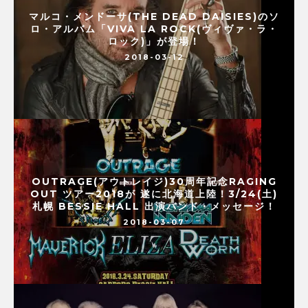
マルコ・メンドーサ(THE DEAD DAISIES)のソ
ロ・アルバム「VIVA LA ROCK(ヴィヴァ・ラ・
ロック)」が登場！
2018-03-12
OUTRAGE(アウトレイジ)30周年記念RAGING
OUT ツアー2018が 遂に北海道上陸！3/24(土)
札幌 BESSIE HALL 出演バンド・メッセージ！
2018-03-07