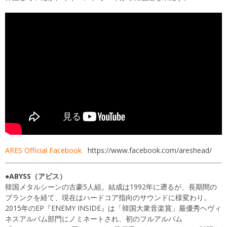
ARES Official Facebook
https://www.facebook.com/areshead/
●ABYSS（アビス）
韓国メタルシーンの古豪5人組。結成は1992年に遡るが、長期間の
ブランクを経て、現在はハードコア指向のサウンドに様変わり。
2015年のEP『ENEMY INSIDE』は「韓国大衆音楽賞」最優秀ヘヴィ
ネスアルバム部門にノミネートされ、初のフルアルバム