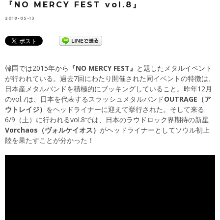
『NO MERCY FEST vol.8』
2018-05-13
韓国では2015年から
『NO MERCY FEST』
と題したメタルイベント
が行われている。過去7回にわたり開催された同イベントの特徴は、
日本産メタルバンドを積極的にブッキングしていること。昨年12月
のvol.7は、日本を代表するスラッシュメタルバンド
OUTRAGE（ア
ウトレイジ）
をヘッドライナーに迎えて挙行された。そして来る
6/9（土）に行われるvol.8では、日本のラウドロック界期待の新星
Vorchaos（ヴォルケイオス）
がヘッドライナーとしてソウル初上
陸を果たすことが分かった！