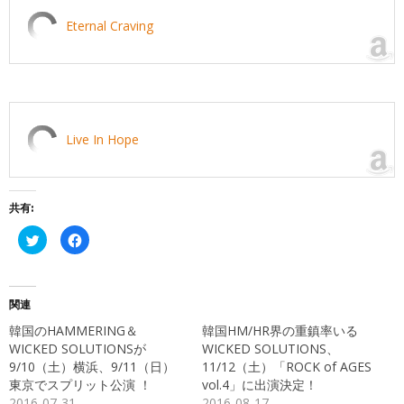
Eternal Craving
Live In Hope
共有:
ク
Facebook
リ
で
ッ
共
ク
有
し
す
て
る
Twitter
に
関連
で
は
共
ク
韓国のHAMMERING＆
韓国HM/HR界の重鎮率いる
有
リ
(新
ッ
WICKED SOLUTIONSが
WICKED SOLUTIONS、
し
ク
9/10（土）横浜、9/11（日）
11/12（土）「ROCK of AGES
い
し
ウ
て
東京でスプリット公演 ！
vol.4」に出演決定！
ィ
く
ン
だ
2016-07-31
2016-08-17