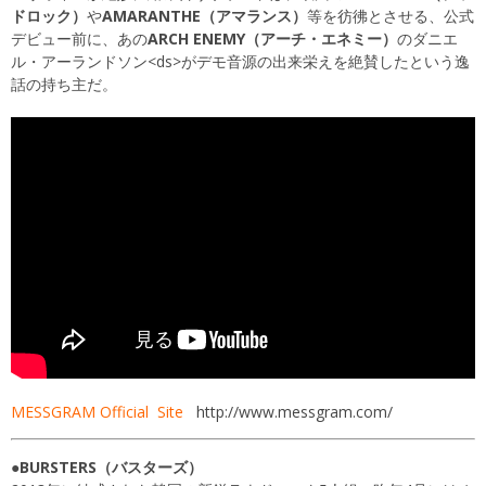
ドロック）
や
AMARANTHE（アマランス）
等を彷彿とさせる、公式
デビュー前に、あの
ARCH ENEMY（アーチ・エネミー）
のダニエ
ル・アーランドソン<ds>がデモ音源の出来栄えを絶賛したという逸
話の持ち主だ。
MESSGRAM Official Site
http://www.messgram.com/
●BURSTERS（バスターズ）