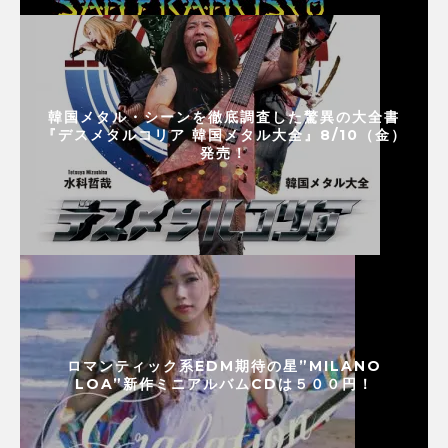
韓国メタル・シーンを徹底調査した驚異の大全書
『デスメタルコリア 韓国メタル大全』8/10（金）
発売！
ロマンティック系EDM期待の星”MILANO
LOA”新作ミニアルバムCDは５００円！