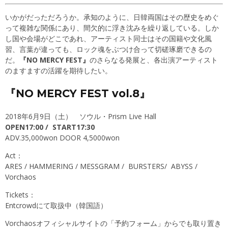
いかがだっただろうか。承知のように、日韓両国はその歴史をめぐ
って複雑な関係にあり、間欠的に浮き沈みを繰り返している。しか
し国や会場がどこであれ、アーティスト同士はその国籍や文化風
習、言葉が違っても、ロック魂をぶつけ合って切磋琢磨できるの
だ。
『NO MERCY FEST』
のさらなる発展と、各出演アーティスト
のますますの活躍を期待したい。
『NO MERCY FEST vol.8』
2018年6月9日（土） ソウル・Prism Live Hall
OPEN17:00 / START17:30
ADV.35,000won DOOR 4,5000won
Act：
ARES
/
HAMMERING
/
MESSGRAM
/
BURSTERS
/
ABYSS
/
Vorchaos
Tickets：
Entcrowd
にて取扱中（韓国語）
Vorchaosオフィシャルサイトの
「予約フォーム」
からでも取り置き