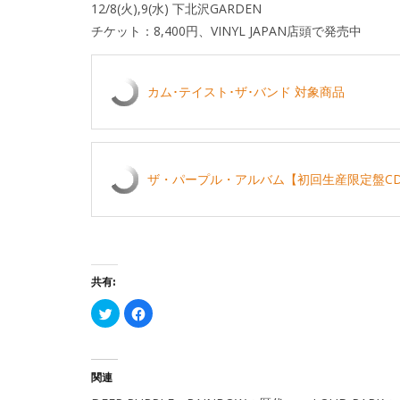
12/8(火),9(水) 下北沢GARDEN
チケット：8,400円、VINYL JAPAN店頭で発売中
カム･テイスト･ザ･バンド 対象商品
ザ・パープル・アルバム【初回生産限定盤CD
共有:
ク
Facebook
リ
で
ッ
共
ク
有
し
す
て
る
Twitter
に
関連
で
は
共
ク