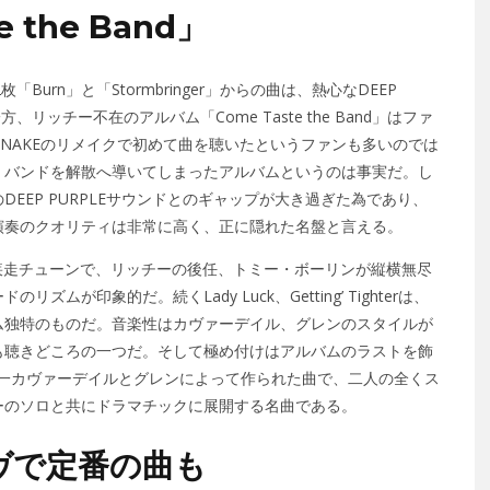
 the Band」
枚「Burn」と「Stormbringer」からの曲は、熱心なDEEP
リッチー不在のアルバム「Come Taste the Band」はファ
SNAKEのリメイクで初めて曲を聴いたというファンも多いのでは
、バンドを解散へ導いてしまったアルバムというのは事実だ。し
EEP PURPLEサウンドとのギャップが大き過ぎた為であり、
演奏のクオリティは非常に高く、正に隠れた名盤と言える。
LE得意の疾走チューンで、リッチーの後任、トミー・ボーリンが縦横無尽
が印象的だ。続くLady Luck、Getting’ Tighterは、
ム独特のものだ。音楽性はカヴァーデイル、グレンのスタイルが
も聴きどころの一つだ。そして極め付けはアルバムのラストを飾
LEにおいて唯一カヴァーデイルとグレンによって作られた曲で、二人の全くス
ーのソロと共にドラマチックに展開する名曲である。
ヴで定番の曲も