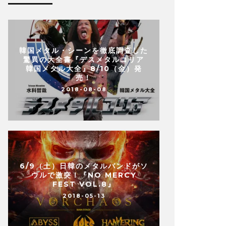
韓国メタル・シーンを徹底調査した
驚異の大全書『デスメタルコリア
韓国メタル大全』8/10（金）発
売！
2018-08-08
6/9（土）日韓のメタルバンドがソ
ウルで激突！『NO MERCY
FEST VOL.8』
2018-05-13