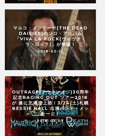
マルコ・メンドーサ(THE DEAD
DAISIES)のソロ・アルバム
「VIVA LA ROCK(ヴィヴァ・
ラ・ロック)」が登場！
2018-03-12
OUTRAGE(アウトレイジ)30周年
記念RAGING OUT ツアー2018
が 遂に北海道上陸！3/24(土)札幌
BESSIE HALL 出演バンド・メッ
セージ！
2018-03-07