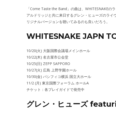
「Come Taste the Band」の曲は、WHITESN
アルドリッジと共に来日するグレン・ヒューズのライヴで
リジナルバージョンを聴いてみるのも良いだろう。
WHITESNAKE JAPN TO
10/20(火) 大阪国際会議場メインホール
10/22(木) 名古屋市公会堂
10/25(日) ZEPP SAPPORO
10/27(火) 広島 上野学園ホール
10/30(金) パシフィコ横浜 国立大ホール
11/2 (月) 東京国際フォーラム ホールA
チケット：各プレイガイドで発売中
グレン・ヒューズ featu