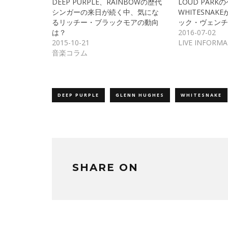
DEEP PURPLE、RAINBOWの歴代
LOUD PAR
有
リ
(新
ッ
シンガーの来日が続く中、気にな
WHITESNAK
し
ク
るリッチー・ブラックモアの動向
ック・ヴェンチ
い
し
ウ
て
は？
2016-07-02
ィ
く
ン
だ
2015-10-21
LIVE INFORM
ド
さ
音楽コラム
ウ
い
で
(新
開
し
き
い
ま
ウ
す)
ィ
ン
ド
DEEP PURPLE
GLENN HUGHES
WHITESNAKE
ウ
で
開
き
ま
す)
SHARE ON