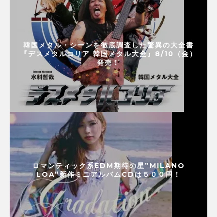
韓国メタル・シーンを徹底調査した驚異の大全書
『デスメタルコリア 韓国メタル大全』8/10（金）
発売！
ロマンティック系EDM期待の星”MILANO
LOA”新作ミニアルバムCDは５００円！