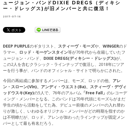
ュージョン・バンドDIXIE DREGS（ディキシ
ー・ドレッグス)が旧メンバーと共に復活！
2017-07-16
DEEP PURPLE
のギタリスト、
スティーヴ・モーズ
や、
WINGER
のド
ラマー、
ロッド・モーゲンスタイン
等が70年代から在籍していたフ
ュージョン・バンド、
DIXIE DREGS(ディキシー・ドレッグス)
が、
この2人を含むクラシック・ラインナップで復活し、2018年にツア
ーを行う事が、バンドのオフィシャル・サイトで明らかにされた。
今回の再結成に参加するメンバーは、モーズ、ロッドの他、
アレ
ン・スローン(Vln)、アンディ・ウエスト(Ba)、スティーヴ・デヴィ
ッドウスキ(Key)
の5人で、76年のアルバム
「Free Fall」
のレコーデ
ィング・メンバーとなる。このバンドは70年代頭にモーズらがまだ
学生の頃から活動をしてた為、デビュー前後のメンバーの入れ替わ
りが激しく、いわゆるオリジナル・メンバーがどの時期を指すのか
は不明瞭だが、ロッド、アレンが加わったラインナップが固定メン
バーとして最も有名だろう。