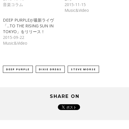
ン
だ
音楽コラム
2015-11-15
ド
さ
Music&Video
ウ
い
で
(新
開
し
DEEP PURPLEが最新ライヴ
き
い
ま
ウ
「...TO THE RISING SUN IN
す)
ィ
ン
TOKYO」をリリース！
ド
2015-09-22
ウ
で
Music&Video
開
き
ま
す)
DEEP PURPLE
DIXIE DREGS
STEVE MORSE
SHARE ON