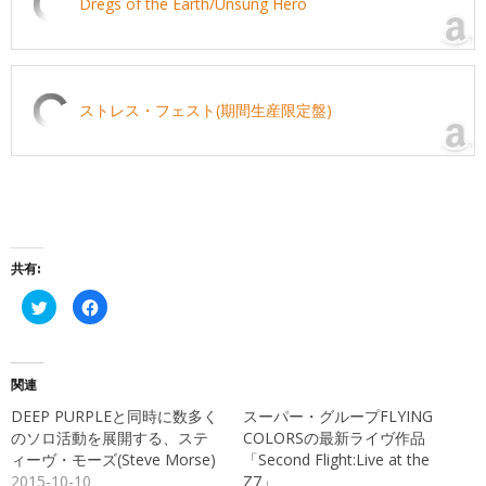
Dregs of the Earth/Unsung Hero
ストレス・フェスト(期間生産限定盤)
共有:
ク
Facebook
リ
で
ッ
共
ク
有
し
す
て
る
Twitter
に
関連
で
は
共
ク
DEEP PURPLEと同時に数多く
スーパー・グループFLYING
有
リ
(新
ッ
のソロ活動を展開する、ステ
COLORSの最新ライヴ作品
し
ク
ィーヴ・モーズ(Steve Morse)
「Second Flight:Live at the
い
し
ウ
て
2015-10-10
Z7」
ィ
く