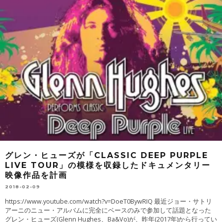
グレン・ヒューズが「CLASSIC DEEP PURPLE
LIVE TOUR」の模様を収録したドキュメンタリー
映像作品を計画
2018-02-09
https://www.youtube.com/watch?v=DoeT0BywRIQ 最近ジョー・サトリ
アーニのニュー・アルバムに完全にベースのみで参加して話題となった
グレン・ヒューズ(Glenn Hughes、Ba&Vo)が、昨年(2017年)から行ってい