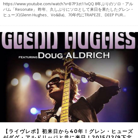
https://www.youtube.com/watch?v=B7P3zt11vQQ 8年ぶりのソロ・アル
バム「Resonate」 昨年、久しぶりにソロとして来日を果たしたグレン・
ヒューズ(Glenn Hughes、Vo&Ba)、70年代にTRAPEZE、DEEP PUR
...
【ライヴレポ】初来日から40年！グレン・ヒューズ
がダグ・アルドリッジと共に来日！2015/12/9下北