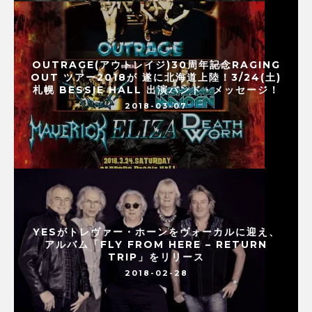
OUTRAGE(アウトレイジ)30周年記念RAGING
OUT ツアー2018が 遂に北海道上陸！3/24(土)
札幌 BESSIE HALL 出演バンド・メッセージ！
2018-03-07
YESがトレヴァー・ホーンをヴォーカルに迎え、
アルバム「FLY FROM HERE – RETURN
TRIP」をリリース
2018-02-28