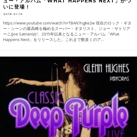
ュー・アルバム「WHAT HAPPENS NEXT」がつ
いに登場！
2018-01-14
https://www.youtube.com/watch?v=TBAN7ngKe2w 現在のロック・ギタ
ー・シーンの最高峰を極めるスーパー・ギタリスト、ジョー・サトリア
ーニ(Joe Satriani)が、2015年以来となるニュー・アルバム「What
Happens Next」をリリースした。これまで数多くのア
...