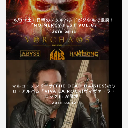
6/9（土）日韓のメタルバンドがソウルで激突！
『NO MERCY FEST VOL.8』
2018-05-13
マルコ・メンドーサ(THE DEAD DAISIES)のソ
ロ・アルバム「VIVA LA ROCK(ヴィヴァ・ラ・
ロック)」が登場！
2018-03-12