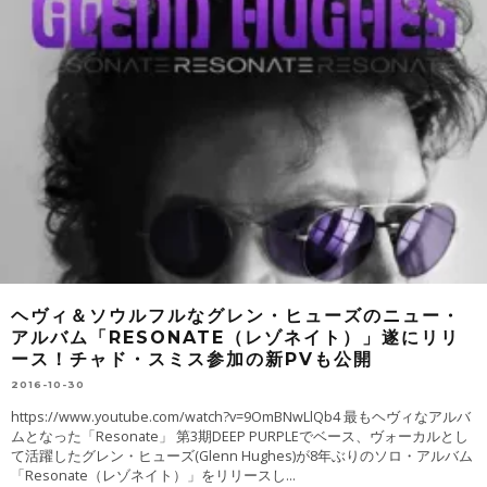
ヘヴィ＆ソウルフルなグレン・ヒューズのニュー・
アルバム「RESONATE（レゾネイト）」遂にリリ
ース！チャド・スミス参加の新PVも公開
2016-10-30
https://www.youtube.com/watch?v=9OmBNwLlQb4 最もヘヴィなアルバ
ムとなった「Resonate」 第3期DEEP PURPLEでベース、ヴォーカルとし
て活躍したグレン・ヒューズ(Glenn Hughes)が8年ぶりのソロ・アルバム
「Resonate（レゾネイト）」をリリースし
...