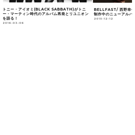
BELLFAST/ 西野幸一郎(VO)、松本周二(BA)が
まもなく来日を果たす、
制作中のニューアルバムについて語る
の名盤「LOOK AT Y
2015-12-12
2015-11-21