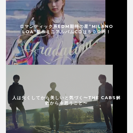
ロマンティック系EDM期待の星”MILANO
LOA”新作ミニアルバムCDは５００円！
人は失くしてから美しいと気づく〜THE CABS解
散から今思うこと〜