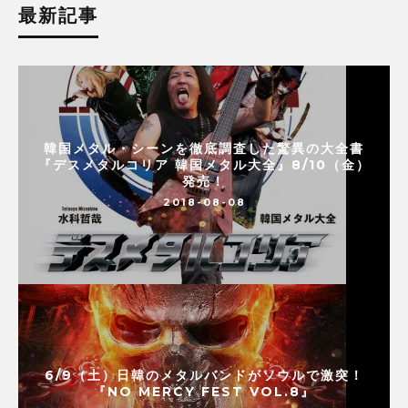
最新記事
韓国メタル・シーンを徹底調査した驚異の大全書
『デスメタルコリア 韓国メタル大全』8/10（金）
発売！
2018-08-08
6/9（土）日韓のメタルバンドがソウルで激突！
『NO MERCY FEST VOL.8』