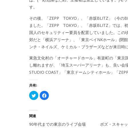
す。
その後、「ZEPP TOKYO」、「赤坂BLITZ」（今の
ました。「ZEPP TOKYO」、「赤坂BLITZ」で
国人のセキュリティー要員を配置していました。この
郊だと「横浜アリーナ」、「東京ベイNKホール」(閉
ンチ・ネイルズ、ケミカル・ブラザーズなどが来日時
東急文化村の「オーチャードホール」有楽町の「東京
し離れますが、「埼玉スーパーアリーナ」も、良い会
STUDIO COAST」「東京ドームシティホール」「ZEPP
共有:
ク
Facebook
リ
で
ッ
共
ク
有
し
す
て
る
Twitter
に
関連
で
は
共
ク
90年代までの東京のライブ会場
ボズ・スキャッ
有
リ