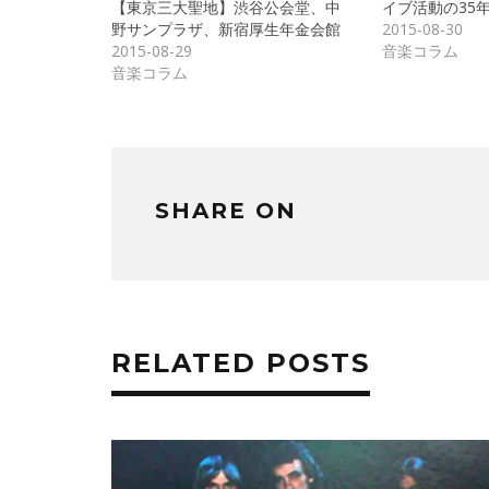
(新
ッ
【東京三大聖地】渋谷公会堂、中
イブ活動の35
し
ク
野サンプラザ、新宿厚生年金会館
2015-08-30
い
し
ウ
て
2015-08-29
音楽コラム
ィ
く
ン
だ
音楽コラム
ド
さ
ウ
い
で
(新
開
し
き
い
ま
ウ
す)
ィ
ン
ド
ウ
SHARE ON
で
開
き
ま
す)
RELATED POSTS