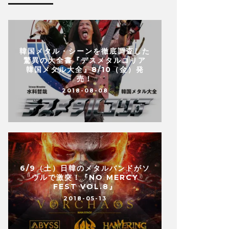
韓国メタル・シーンを徹底調査した
驚異の大全書『デスメタルコリア
韓国メタル大全』8/10（金）発
売！
2018-08-08
6/9（土）日韓のメタルバンドがソ
ウルで激突！『NO MERCY
FEST VOL.8』
2018-05-13