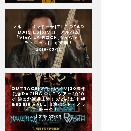
マルコ・メンドーサ(THE DEAD
DAISIES)のソロ・アルバム
「VIVA LA ROCK(ヴィヴァ・
ラ・ロック)」が登場！
2018-03-12
いけど、君が好きだ
VIXEN(ヴィクセン)のジャネ
【涙】と「彼ら」
ナー（VO&GT)が初のソロ・
「JANET GARDNER」をリ
OUTRAGE(アウトレイジ)30周年
2017-08-20
記念RAGING OUT ツアー2018
が 遂に北海道上陸！3/24(土)札幌
BESSIE HALL 出演バンド・メッ
セージ！
2018-03-07