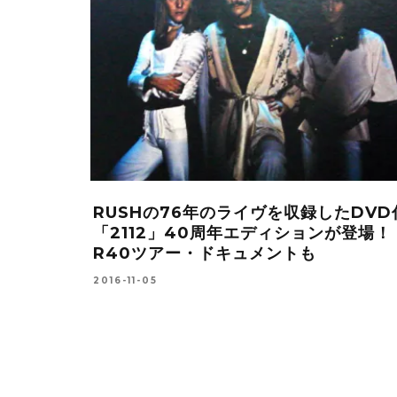
Hの76年のライヴを収録したDVD付
「POSITIVE 
12」40周年エディションが登場！
ヤスタカ(CAP
ツアー・ドキュメントも
聴がスタート
05
2016-01-17