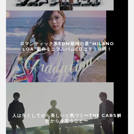
ロマンティック系EDM期待の星”MILANO
LOA”新作ミニアルバムCDは５００円！
人は失くしてから美しいと気づく〜THE CABS解
散から今思うこと〜