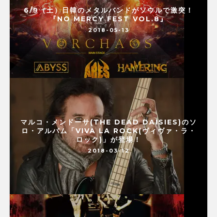
6/9（土）日韓のメタルバンドがソウルで激突！
『NO MERCY FEST VOL.8』
2018-05-13
マルコ・メンドーサ(THE DEAD DAISIES)のソ
ロ・アルバム「VIVA LA ROCK(ヴィヴァ・ラ・
ロック)」が登場！
2018-03-12