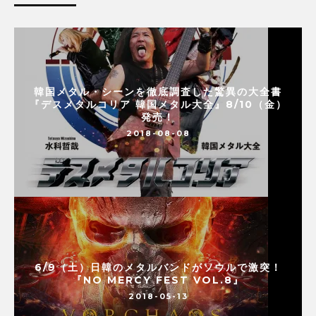
韓国メタル・シーンを徹底調査した驚異の大全書
『デスメタルコリア 韓国メタル大全』8/10（金）
発売！
2018-08-08
6/9（土）日韓のメタルバンドがソウルで激突！
『NO MERCY FEST VOL.8』
2018-05-13