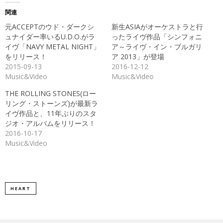
て
る
Twitter
に
関連
で
は
共
ク
元ACCEPTのウド・ダークシ
新生ASIAがオーケストラと行
有
リ
(新
ッ
ュナイダー率いるU.D.O.がラ
ったライヴ作品「シンフォニ
し
ク
イヴ「NAVY METAL NIGHT」
ア～ライヴ・イン・ブルガリ
い
し
ウ
て
をリリース！
ア 2013」が登場
ィ
く
ン
だ
2015-09-13
2016-12-12
ド
さ
Music&Video
Music&Video
ウ
い
で
(新
開
し
THE ROLLING STONES(ロー
き
い
ま
ウ
リング・ストーンズ)が最新ラ
す)
ィ
ン
イヴ作品と、11年ぶりのスタ
ド
ジオ・アルバムをリリース！
ウ
で
2016-10-17
開
き
Music&Video
ま
す)
HEART