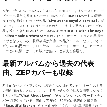
今年、4年ぶりのアルバム「Beautiful Broken」をリリースした、デ
ビュー40周年を迎えるベテランHRバンド、
HEART(ハート)
の最新
ライヴを収録したライヴ作品「
Live at the Royal Albert Hall
」が
Blu-ray、DVD、CDでリリースされた。これまで数多くのライヴ作
品を残してきたHEARTだが、本作の名義は
HEART with The Royal
Philharmonic Orchestra
とされており、オーケストラとの共演ラ
イヴとなっている。収録会場は勿論、作品タイトルになっているイ
ギリスの名門ホール、ロイヤル・アルバート・ホールだ。オーケス
トラとの共演には、これ以上は無い、と言える会場だ。
最新アルバムから過去の代表
曲、ZEPカバーも収録
基本的なバンド・アレンジは変わらない曲が多いが、オーケストラ
の彩が加わることにより、よりドラマチックで壮大な演奏になって
おり、特に”
What About Love
“、”
Alone
“といったバラード・ナン
バーで際立っている。選曲は70年代、80年代の代表曲と最新作
「
Beautiful Broken
」からの曲が同じくらいの比率で演奏されて