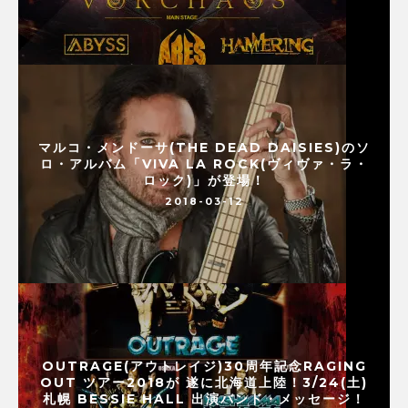
マルコ・メンドーサ(THE DEAD DAISIES)のソ
ロ・アルバム「VIVA LA ROCK(ヴィヴァ・ラ・
ロック)」が登場！
2018-03-12
OUTRAGE(アウトレイジ)30周年記念RAGING
OUT ツアー2018が 遂に北海道上陸！3/24(土)
札幌 BESSIE HALL 出演バンド・メッセージ！