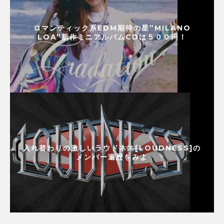
ロマンティック系EDM期待の星”MILANO
LOA”新作ミニアルバムCDは５００円！
入れ替わりの激しいラウドネス[LOUDNESS]の
メンバー遍歴をみよ