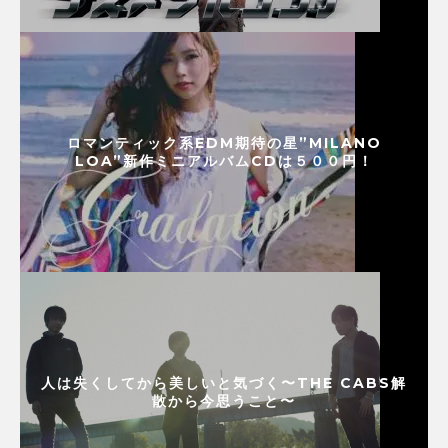
ロマンティック系EDM期待の星”MILANO
LOA”新作ミニアルバムCDは５００円！
人は失くしてから美しいと気づく〜THE CABS解
散から今思うこと〜