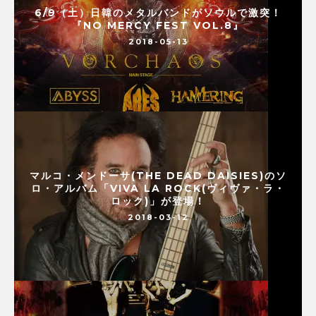
6/9（土）日韓のメタルバンドがソウルで激突！
『NO MERCY FEST VOL.8』
2018-05-13
マルコ・メンドーサ(THE DEAD DAISIES)のソ
ロ・アルバム「VIVA LA ROCK(ヴィヴァ・ラ・
ロック)」が登場！
2018-03-12