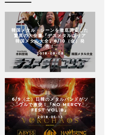
韓国メタル・シーンを徹底調査した
驚異の大全書『デスメタルコリア
韓国メタル大全』8/10（金）発
売！
2018-08-08
6/9（土）日韓のメタルバンドがソ
ウルで激突！『NO MERCY
FEST VOL.8』
2018-05-13