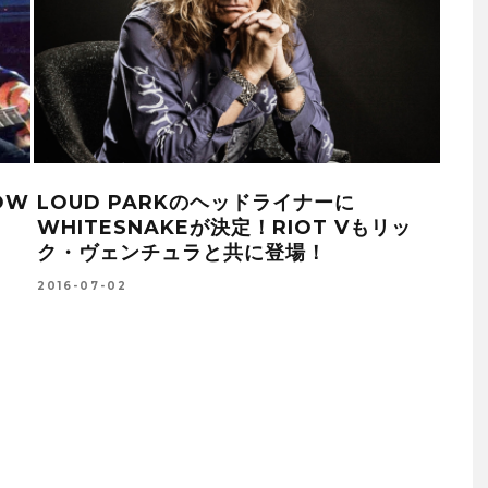
グレッグ・レイクがゲイリー・ムーアを迎
えたソロバンドで残したライヴ音源「ライ
AM
ヴ・アット・ザ・ハマースミス・オデオン
未公
’81」が国内盤で登場
『A
2017-03-22
AK
19
2016