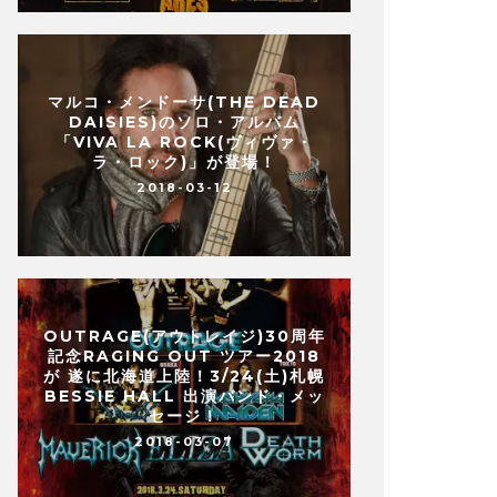
マルコ・メンドーサ(THE DEAD
DAISIES)のソロ・アルバム
「VIVA LA ROCK(ヴィヴァ・
ラ・ロック)」が登場！
2018-03-12
OUTRAGE(アウトレイジ)30周年
記念RAGING OUT ツアー2018
が 遂に北海道上陸！3/24(土)札幌
BESSIE HALL 出演バンド・メッ
セージ！
2018-03-07