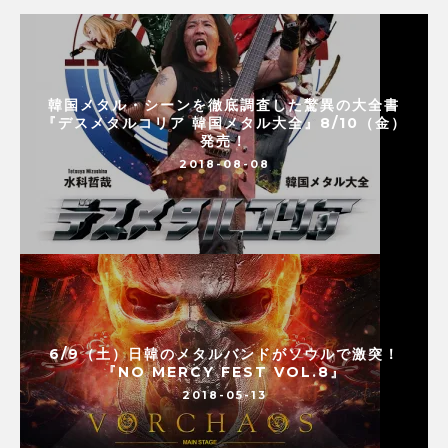
韓国メタル・シーンを徹底調査した驚異の大全書
『デスメタルコリア 韓国メタル大全』8/10（金）
発売！
2018-08-08
6/9（土）日韓のメタルバンドがソウルで激突！
『NO MERCY FEST VOL.8』
2018-05-13