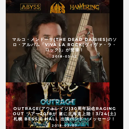
マルコ・メンドーサ(THE DEAD DAISIES)のソ
ロ・アルバム「VIVA LA ROCK(ヴィヴァ・ラ・
ロック)」が登場！
2018-03-12
OUTRAGE(アウトレイジ)30周年記念RAGING
OUT ツアー2018が 遂に北海道上陸！3/24(土)
札幌 BESSIE HALL 出演バンド・メッセージ！
2018-03-07