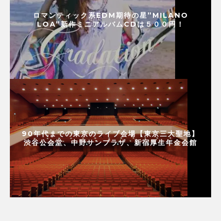
ロマンティック系EDM期待の星”MILANO
LOA”新作ミニアルバムCDは５００円！
90年代までの東京のライブ会場【東京三大聖地】
渋谷公会堂、中野サンプラザ、新宿厚生年金会館