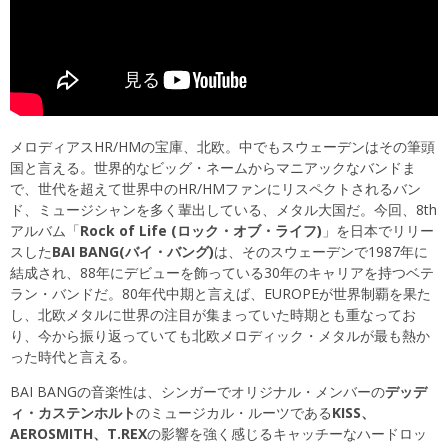
メロディアスHR/HMの宝庫、北欧。中でもスウェーデンはその筆頭
国と言える。世界的なビッグ・ネームからマニアックなバンドま
で、世代を超えて世界中のHR/HMファンにリスペクトされるバン
ド、ミュージシャンを多く輩出している、メタル大国だ。今回、8th
アルバム「
Rock of Life (ロック・オブ・ライフ)
」を日本でリリー
スした
BAI BANG(バイ・バング)
は、そのスウェーデンで1987年に
結成され、88年にデビューを飾っている30年のキャリアを持つベテ
ラン・バンドだ。80年代中期と言えば、EUROPEが世界制覇を果た
し、北欧メタルに世界の注目が集まっていた時期とも重なってお
り、今から振り返っていても北欧メロディック・メタルが最も熱か
った時代と言える。
BAI BANGの音楽性は、シンガーでオリジナル・メンバーの
デッデ
ィ・カステンホルト
のミュージカル・ルーツである
KISS、
AEROSMITH、T.REX
の影響を強く感じるキャッチーなハードロッ