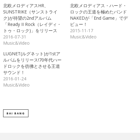
共
ク
北欧メロディアスHR、
北欧メロディアス・ハード・
有
リ
(新
ッ
SUNSTRIKE（サンストライ
ロックの王道を極めたバンド
し
ク
ク)が待望の2ndアルバム
NAKEDが「End Game」でデ
い
し
ウ
て
「Ready II Rock（レイディ・
ビュー！
ィ
く
ン
だ
トゥ・ロック)」をリリース
2015-11-17
ド
さ
2016-07-31
Music&Video
ウ
い
で
(新
Music&Video
開
し
き
い
ま
ウ
LUGNET(ルグネット)が1stア
す)
ィ
ン
ルバムをリリース!70年代ハー
ド
ドロックを彷彿とさせる王道
ウ
で
サウンド！
開
き
2016-01-24
ま
Music&Video
す)
BAI BANG