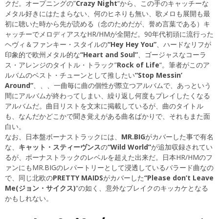
クだ。オープニングの”
Crazy Night
“から、この手のキャッチーな
メタル好きにはたまらない、何のヒネりも無い、歌メロも展開も最
初に聴いた時から先が読める（念のためだが、誉め言葉である）キ
ャッチーでメロディアスなHR/HMが全開だ。90年代初頭に流行った
ヘヴィ＆ファンキー・スタイルの
“Hey Hey You”
、ハードなリフが
印象的で欧州メタル的な
“Heart and Soul”
、ゴージャスなコーラ
ス・アレンジのタイトル・トラック”
Rock of Life
“。筆者がこのア
ルバムのベスト・チューンとして推したい
“Stop Messin’
Around”
、、、一曲毎に曲の個性が際立つアルバムで、あっという
間にアルバムが終わってしまい、繰り返し何度もプレイしたくなる
アルバムだ。曲目リストを文末に掲載しているが、曲のタイトル
も、なんだかどこかで聞き覚えがある曲名ばかりで、それもまた面
白い。
なお、日本盤ボーナストラックには、
MR.BIG
がカバーした事で有名
な、
キャット・スティーヴンス
の
“Wild World”
が追加収録されてい
るが、ボーナストラックのレベルを超えた出来だ。日本HR/HMのフ
ァンにもMR.BIGのレパートリーとして浸透しているバラード曲なの
で、同じ北欧の
PRETTY MAIDS
がカバーした
“Please don’t Leave
Me(ジョン・サイクス)
“の如く、意外なブレイクのキッカケとなる
かもしれない。