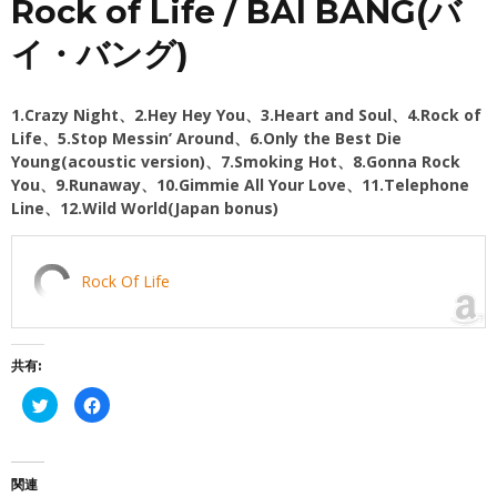
Rock of Life / BAI BANG(バ
イ・バング)
1.Crazy Night、2.Hey Hey You、3.Heart and Soul、4.Rock of
Life、5.Stop Messin’ Around、6.Only the Best Die
Young(acoustic version)、7.Smoking Hot、8.Gonna Rock
You、9.Runaway、10.Gimmie All Your Love、11.Telephone
Line、12.Wild World(Japan bonus)
Rock Of Life
共有:
ク
Facebook
リ
で
ッ
共
ク
有
し
す
て
る
Twitter
に
関連
で
は