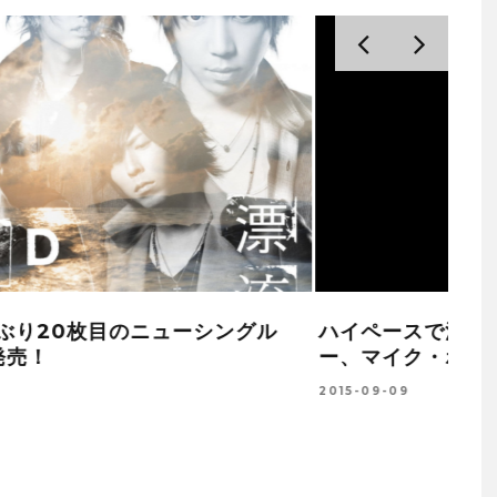
マ
『エ
レイ
AMAZONプライム・ビデオにて、今まで
が決
未公開だったライブを初映像化した
2015
『AKB48 37THシングル選抜総選挙
AKB48グルーブによるライブ』を、 2月
19日（金）から独占配信！！