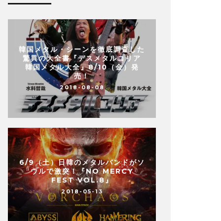
韓国メタル・シーンを徹底調査した
驚異の大全書『デスメタルコリア
韓国メタル大全』8/10（金）発
売！
2018-08-08
6/9（土）日韓のメタルバンドがソ
ウルで激突！『NO MERCY
FEST VOL.8』
2018-05-13