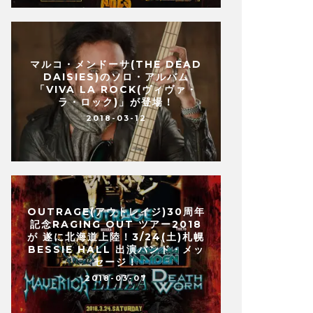
マルコ・メンドーサ(THE DEAD
DAISIES)のソロ・アルバム
「VIVA LA ROCK(ヴィヴァ・
ラ・ロック)」が登場！
2018-03-12
OUTRAGE(アウトレイジ)30周年
記念RAGING OUT ツアー2018
が 遂に北海道上陸！3/24(土)札幌
BESSIE HALL 出演バンド・メッ
セージ！
2018-03-07