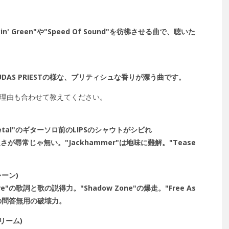
' Green"や"Speed Of Sound"を彷彿させる曲で、聴いた
JUDAS PRIESTの様な、ブリティシュな香りが漂う曲です。
か？理由も合わせて教えてください。
etal"のギターソロ前のLIPSのシャウトがシビれ
が尋常じゃ無い。"Jackhammer"は地味に難解。"Tease
シーン)
e"の歌詞と歌の説得力。"Shadow Zone"の爆走。"Free As
t"の問答無用の破壊力。
ドリーム)