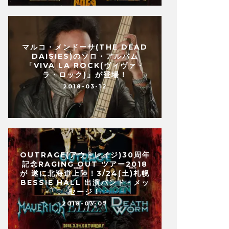
マルコ・メンドーサ(THE DEAD
DAISIES)のソロ・アルバム
「VIVA LA ROCK(ヴィヴァ・
ラ・ロック)」が登場！
2018-03-12
OUTRAGE(アウトレイジ)30周年
記念RAGING OUT ツアー2018
が 遂に北海道上陸！3/24(土)札幌
BESSIE HALL 出演バンド・メッ
セージ！
2018-03-07