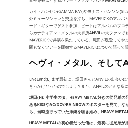
札幌を拠点とするパワー・メタル・バンド
MAVERICK
カイ・ハンセン(GAMMA RAY)やヨナス・ハンソン(SILV
外ミュージシャンと交流を持ち、MAVERICKのアルバム「N
ード・ギターでゲスト参加、ピートはアルバムのプロ
らカナディアン・メタルの大御所
ANVIL
の大ファンでもあ
MAVERICKで共演を果たしている。堀田が敬愛してや
間もなくツアーを開始するMAVERICKについて語って
ヘヴィ・メタル、そしてA
LiveLand(L):まず最初に、堀田さんとANVILの
きっかけだったのでしょう？また、ANVILのどんな所
堀田(H): 小学生の頃、HEAVY METAL好きの
あるKISSやAC/DCやRAINBOWのポスターを見
ら、当時流行っていた洋楽を聴き始め、HEAVY MET
HEAVY METALの初心者だった俺は、最初に従兄弟が持って