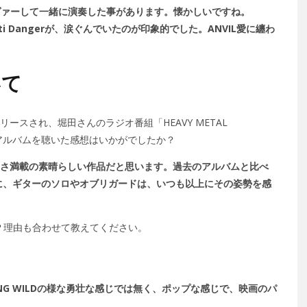
Zone"をカヴァーして一緒に演奏した事があります。懐かしいですね。
tti Dangerが、涙ぐんでいたのが印象的でした。ANVIL愛に纏わ
いて
il」がリリースされ、堀田さんのラジオ番組「HEAVY METAL
・アルバムを聴いた感想はいかがでしたか？
NVILらしさ満載の素晴らしい作品だと思います。過去のアルバムと比べ
特に、ギターのソロやオブリガードは、いつも以上にその姿勢を感
か？理由も合わせて教えてください。
ING WILDの様な勇壮な感じでは無く、ポップな感じで、映画のパ