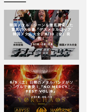
韓国メタル・シーンを徹底調査した
驚異の大全書『デスメタルコリア
韓国メタル大全』8/10（金）発
売！
2018-08-08
6/9（土）日韓のメタルバンドがソ
ウルで激突！『NO MERCY
FEST VOL.8』
2018-05-13