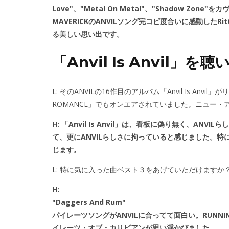
Love"、"Metal On Metal"、"Shadow 
MAVERICKのANVILソング完コピ度合いに感動したRi
る美しい思い出です。
「Anvil Is Anvil」を聴
L: そのANVILの16作目のアルバム「Anvil Is Anv
ROMANCE」でもオンエアされていました。ニュー
H: 「Anvil Is Anvil」は、看板に偽り無く、A
て、更にANVILらしさに拘っていると感じました。
じます。
L: 特に気に入った曲ベスト３をあげていただけます
H:
"Daggers And Rum"
パイレーツソングがANVILに合ってて面白い。RUNN
イレーツ・オブ・カリビアンが思い浮かびました。