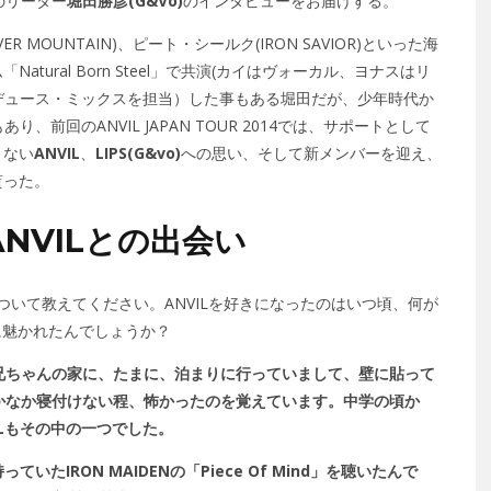
のリーダー
堀田勝彦(G&Vo)
のインタビューをお届けする。
ER MOUNTAIN)、ピート・シールク(IRON SAVIOR)といった海
atural Born Steel」で共演(カイはヴォーカル、ヨナスはリ
デュース・ミックスを担当）した事もある堀田だが、少年時代か
り、前回のANVIL JAPAN TOUR 2014では、サポートとして
まない
ANVIL
、
LIPS(G&vo)
への思い、そして新メンバーを迎え、
貰った。
NVILとの出会い
出会いについて教えてください。ANVILを好きになったのはいつ頃、何が
に魅かれたんでしょうか？
従兄弟の兄ちゃんの家に、たまに、泊まりに行っていまして、壁に貼って
て、なかなか寝付けない程、怖かったのを覚えています。中学の頃か
ALもその中の一つでした。
いたIRON MAIDENの「Piece Of Mind」を聴いたんで