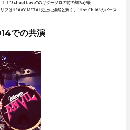
"School Love"のギターソロの前の刻みが最
のリフはHEAVY METAL史上に燦然と輝く。"Hot Child"のバース
2014での共演