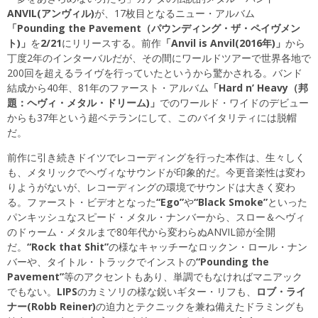
ANVIL(アンヴィル)
が、17枚目となるニュー・アルバム
「Pounding the Pavement（パウンディング・ザ・ペイヴメン
ト)」
を
2/21
にリリースする。前作
「Anvil is Anvil(2016年)」
から
丁度2年のインターバルだが、その間にワールドツアーで世界各地で
200回を超えるライヴを行っていたというから驚かされる。バンド
結成から40年、81年のファースト・アルバム
「Hard n’ Heavy（邦
題：ヘヴィ・メタル・ドリーム)」
でのワールド・ワイドのデビュー
からも37年という超ベテランにして、このバイタリティには脱帽
だ。
前作に引き続きドイツでレコーディングを行った本作は、生々しく
も、メタリックでヘヴィなサウンドが印象的だ。今更音楽性は変わ
りようがないが、レコーディングの環境でサウンドは大きく変わ
る。ファースト・ビデオとなった
“Ego”
や
“Black Smoke”
といった
パンキッシュなスピード・メタル・ナンバーから、スロー＆ヘヴィ
のドゥーム・メタルまで80年代から変わらぬANVIL節が全開
だ。
“Rock that Shit”
の様なキャッチーなロックン・ロール・ナン
バーや、タイトル・トラックでインストの
“Pounding the
Pavement”
等のアクセントもあり、単調でもなければマニアック
でもない。
LIPS
のカミソリの様な鋭いギター・リフも、
ロブ・ライ
ナー(Robb Reiner)
の迫力とテクニックを兼ね備えたドラミングも