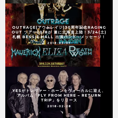
OUTRAGE(アウトレイジ)30周年記念RAGING
OUT ツアー2018が 遂に北海道上陸！3/24(土)
札幌 BESSIE HALL 出演バンド・メッセージ！
2018-03-07
YESがトレヴァー・ホーンをヴォーカルに迎え、
アルバム「FLY FROM HERE – RETURN
TRIP」をリリース
2018-02-28