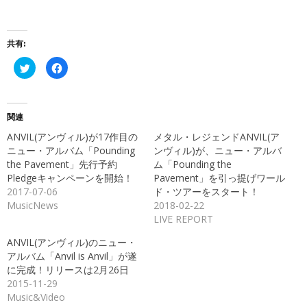
共有:
ク
Facebook
リ
で
ッ
共
ク
有
し
す
て
る
Twitter
に
関連
で
は
共
ク
ANVIL(アンヴィル)が17作目の
メタル・レジェンドANVIL(ア
有
リ
(新
ッ
ニュー・アルバム「Pounding
ンヴィル)が、ニュー・アルバ
し
ク
the Pavement」先行予約
ム「Pounding the
い
し
ウ
て
Pledgeキャンペーンを開始！
Pavement」を引っ提げワール
ィ
く
ン
だ
2017-07-06
ド・ツアーをスタート！
ド
さ
MusicNews
2018-02-22
ウ
い
で
(新
LIVE REPORT
開
し
き
い
ま
ウ
ANVIL(アンヴィル)のニュー・
す)
ィ
ン
アルバム「Anvil is Anvil」が遂
ド
に完成！リリースは2月26日
ウ
で
2015-11-29
開
き
Music&Video
ま