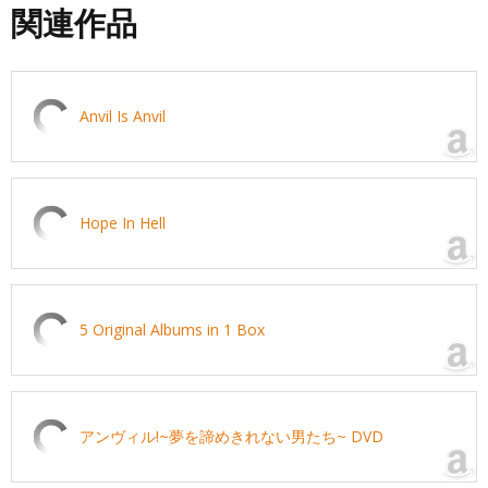
関連作品
Anvil Is Anvil
Hope In Hell
5 Original Albums in 1 Box
アンヴィル!~夢を諦めきれない男たち~ DVD