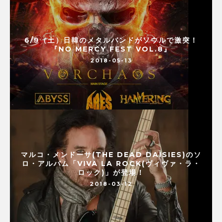
6/9（土）日韓のメタルバンドがソウルで激突！
『NO MERCY FEST VOL.8』
2018-05-13
マルコ・メンドーサ(THE DEAD DAISIES)のソ
ロ・アルバム「VIVA LA ROCK(ヴィヴァ・ラ・
ロック)」が登場！
2018-03-12