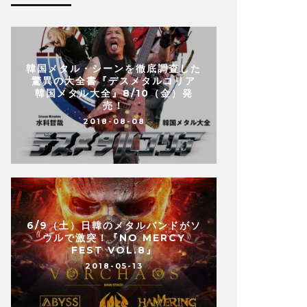
韓国メタル・シーンを徹底調査した
驚異の大全書『デスメタルコリア
韓国メタル大全』8/10（金）発
売！
2018-08-08
6/9（土）日韓のメタルバンドがソ
ウルで激突！『NO MERCY
FEST VOL.8』
2018-05-13