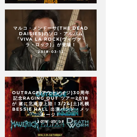
マルコ・メンドーサ(THE DEAD
DAISIES)のソロ・アルバム
「VIVA LA ROCK(ヴィヴァ・
ラ・ロック)」が登場！
2018-03-12
OUTRAGE(アウトレイジ)30周年
記念RAGING OUT ツアー2018
が 遂に北海道上陸！3/24(土)札幌
BESSIE HALL 出演バンド・メッ
セージ！
2018-03-07