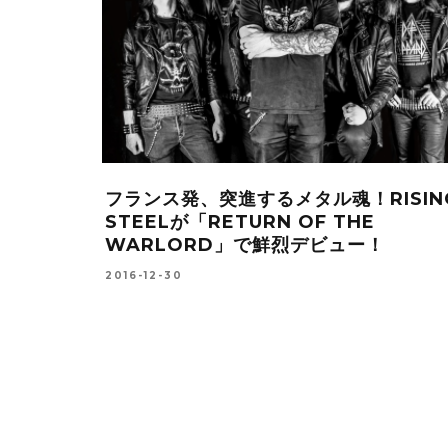
ュナイダー率
デンマーク発、ロックンロールの復権を
METAL
げるJUNKYARD DRIVEが「SIN &
TONIC」で鮮烈デビュー！
2017-03-18