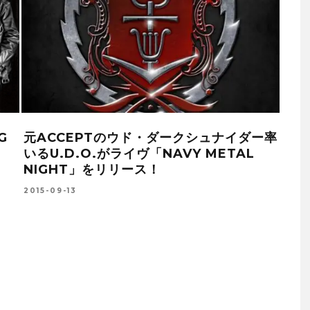
掲
ライヴ会場で蘇ったLED ZEPPELIN(レッ
究極
ド・ツェッペリン)サウンド！「ライヴ絶響
アレ
上映」レポート
TH
テッ
2016-09-18
2017