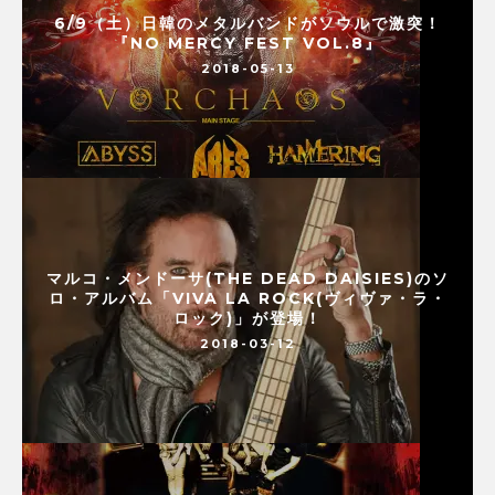
6/9（土）日韓のメタルバンドがソウルで激突！
『NO MERCY FEST VOL.8』
2018-05-13
マルコ・メンドーサ(THE DEAD DAISIES)のソ
ロ・アルバム「VIVA LA ROCK(ヴィヴァ・ラ・
ロック)」が登場！
2018-03-12