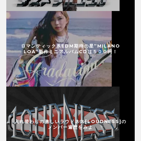
ロマンティック系EDM期待の星”MILANO
LOA”新作ミニアルバムCDは５００円！
入れ替わりの激しいラウドネス[LOUDNESS]の
メンバー遍歴をみよ