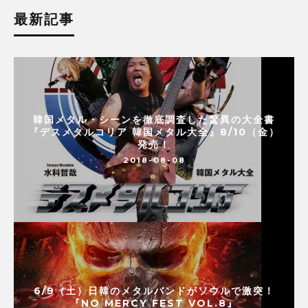
最新記事
韓国メタル・シーンを徹底調査した驚異の大全書
『デスメタルコリア 韓国メタル大全』8/10（金）
発売！
2018-08-08
6/9（土）日韓のメタルバンドがソウルで激突！
『NO MERCY FEST VOL.8』