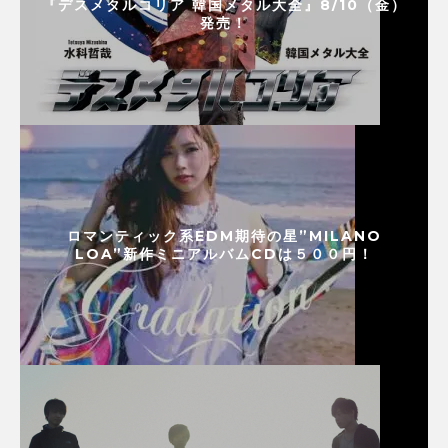
『デスメタルコリア 韓国メタル大全』8/10（金）
発売！
ロマンティック系EDM期待の星”MILANO
LOA”新作ミニアルバムCDは５００円！