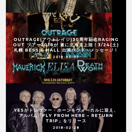
OUTRAGE(アウトレイジ)30周年記念RAGING
OUT ツアー2018が 遂に北海道上陸！3/24(土)
札幌 BESSIE HALL 出演バンド・メッセージ！
2018-03-07
YESがトレヴァー・ホーンをヴォーカルに迎え、
アルバム「FLY FROM HERE – RETURN
TRIP」をリリース
2018-02-28