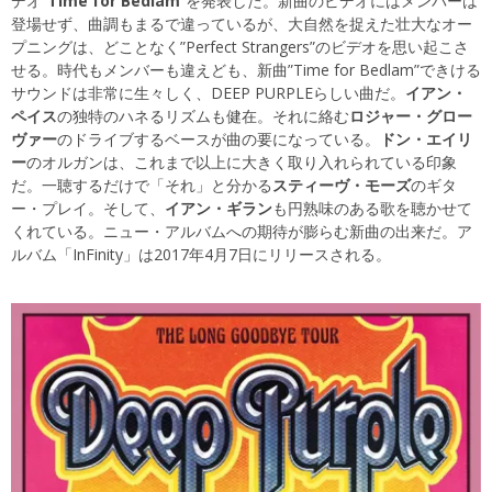
デオ”
Time for Bedlam
“を発表した。新曲のビデオにはメンバーは
登場せず、曲調もまるで違っているが、大自然を捉えた壮大なオー
プニングは、どことなく”Perfect Strangers”のビデオを思い起こさ
せる。時代もメンバーも違えども、新曲”Time for Bedlam”できける
サウンドは非常に生々しく、DEEP PURPLEらしい曲だ。
イアン・
ペイス
の独特のハネるリズムも健在。それに絡む
ロジャー・グロー
ヴァー
のドライブするベースが曲の要になっている。
ドン・エイリ
ー
のオルガンは、これまで以上に大きく取り入れられている印象
だ。一聴するだけで「それ」と分かる
スティーヴ・モーズ
のギタ
ー・プレイ。そして、
イアン・ギラン
も円熟味のある歌を聴かせて
くれている。ニュー・アルバムへの期待が膨らむ新曲の出来だ。ア
ルバム「InFinity」は2017年4月7日にリリースされる。