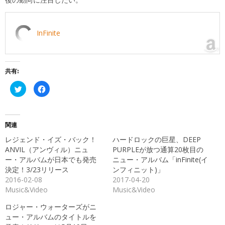
InFinite
共有:
ク
Facebook
リ
で
ッ
共
ク
有
し
す
て
る
Twitter
に
関連
で
は
共
ク
レジェンド・イズ・バック！
ハードロックの巨星、DEEP
有
リ
(新
ッ
ANVIL（アンヴィル）ニュ
PURPLEが放つ通算20枚目の
し
ク
ー・アルバムが日本でも発売
ニュー・アルバム「inFinite(イ
い
し
ウ
て
決定！3/23リリース
ンフィニット)」
ィ
く
ン
だ
2016-02-08
2017-04-20
ド
さ
Music&Video
Music&Video
ウ
い
で
(新
開
し
ロジャー・ウォーターズがニ
き
い
ま
ウ
ュー・アルバムのタイトルを
す)
ィ