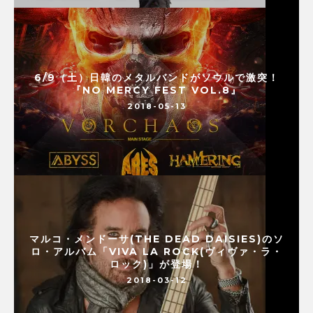
6/9（土）日韓のメタルバンドがソウルで激突！
『NO MERCY FEST VOL.8』
2018-05-13
マルコ・メンドーサ(THE DEAD DAISIES)のソ
ロ・アルバム「VIVA LA ROCK(ヴィヴァ・ラ・
ロック)」が登場！
2018-03-12