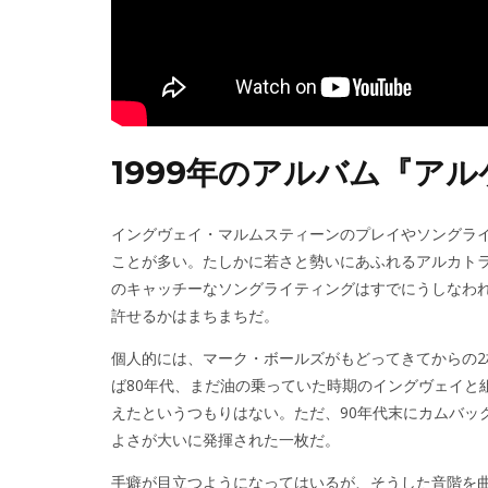
1999年のアルバム『ア
イングヴェイ・マルムスティーンのプレイやソングラ
ことが多い。たしかに若さと勢いにあふれるアルカト
のキャッチーなソングライティングはすでにうしなわ
許せるかはまちまちだ。
個人的には、マーク・ボールズがもどってきてからの
ば80年代、まだ油の乗っていた時期のイングヴェイと
えたというつもりはない。ただ、90年代末にカムバッ
よさが大いに発揮された一枚だ。
手癖が目立つようになってはいるが、そうした音階を曲とし