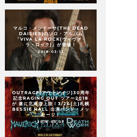
マルコ・メンドーサ(THE DEAD
DAISIES)のソロ・アルバム
「VIVA LA ROCK(ヴィヴァ・
ラ・ロック)」が登場！
2018-03-12
OUTRAGE(アウトレイジ)30周年
記念RAGING OUT ツアー2018
が 遂に北海道上陸！3/24(土)札幌
BESSIE HALL 出演バンド・メッ
セージ！
2018-03-07