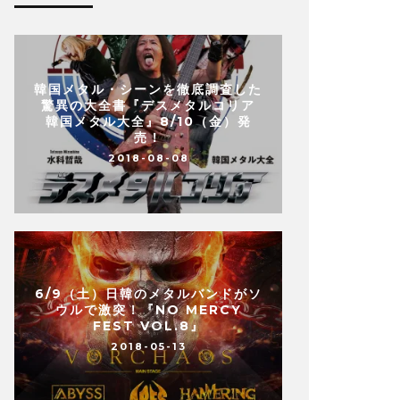
韓国メタル・シーンを徹底調査した
驚異の大全書『デスメタルコリア
韓国メタル大全』8/10（金）発
売！
2018-08-08
6/9（土）日韓のメタルバンドがソ
ウルで激突！『NO MERCY
FEST VOL.8』
2018-05-13