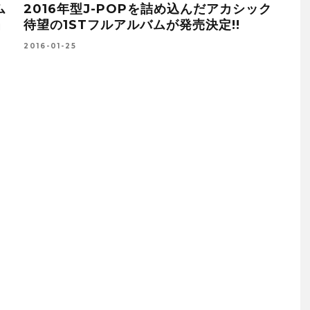
キ
POPの魔術師ジェフ・リンがJEFF
元D
LYNNE’S ELOとして復活！14年ぶりのニ
ブリ
ュー・アルバムをリリース！
PV
2015-11-16
2016-