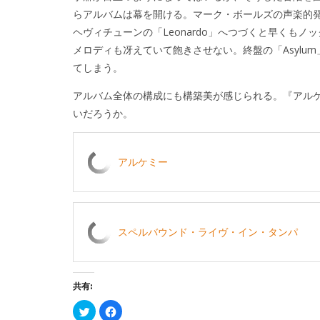
らアルバムは幕を開ける。マーク・ボールズの声楽的
ヘヴィチューンの「Leonardo」へつづくと早くもノックア
メロディも冴えていて飽きさせない。終盤の「Asyl
てしまう。
アルバム全体の構成にも構築美が感じられる。『アル
いだろうか。
アルケミー
スペルバウンド・ライヴ・イン・タンパ
共有:
ク
Facebook
リ
で