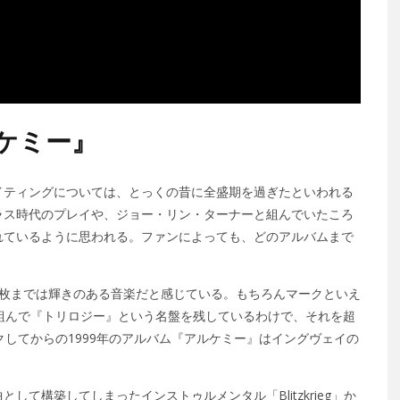
ルケミー』
イティングについては、とっくの昔に全盛期を過ぎたといわれる
ラス時代のプレイや、ジョー・リン・ターナーと組んでいたころ
れているように思われる。ファンによっても、どのアルバムまで
2枚までは輝きのある音楽だと感じている。もちろんマークといえ
組んで『トリロジー』という名盤を残しているわけで、それを超
クしてからの1999年のアルバム『アルケミー』はイングヴェイの
て構築してしまったインストゥルメンタル「Blitzkrieg」か