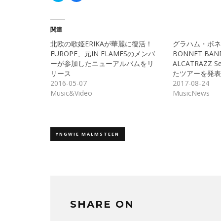
ッ
共
ク
有
し
す
て
る
Twitter
に
関連
で
は
共
ク
北欧の歌姫ERIKAが華麗に復活！
グラハム・ボネッ
有
リ
(新
ッ
EUROPE、元IN FLAMESのメンバ
BONNET BAND
し
ク
ーが参加したニューアルバムをリ
ALCATRAZZ
い
し
ウ
て
リース
たツアーを発表
ィ
く
ン
だ
2016-05-07
2017-08-24
ド
さ
Music&Video
MusicNews
ウ
い
で
(新
開
し
き
い
ま
ウ
す)
ィ
ン
ド
YNGWIE MALMSTEEN
ウ
で
開
き
ま
す)
SHARE ON