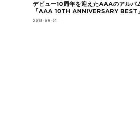
だアカシック
DIMINO（フランク・ディミノ)がパン
定!!
ー・メドウス参加のPV”NEVER
AGAIN”を発表！ANGELの再結成は？
2016-08-14