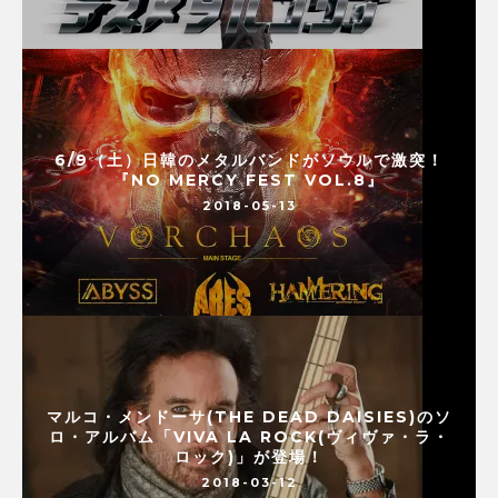
6/9（土）日韓のメタルバンドがソウルで激突！
『NO MERCY FEST VOL.8』
2018-05-13
マルコ・メンドーサ(THE DEAD DAISIES)のソ
ロ・アルバム「VIVA LA ROCK(ヴィヴァ・ラ・
ロック)」が登場！
2018-03-12