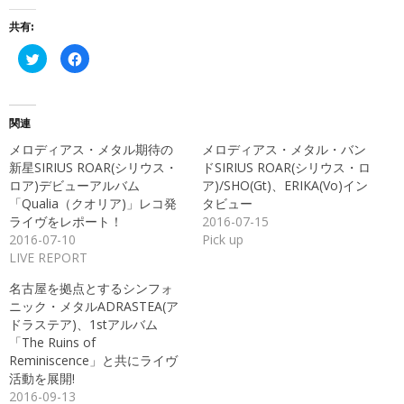
共有:
ク
Facebook
リ
で
ッ
共
ク
有
し
す
て
る
Twitter
に
関連
で
は
共
ク
メロディアス・メタル期待の
メロディアス・メタル・バン
有
リ
(新
ッ
新星SIRIUS ROAR(シリウス・
ドSIRIUS ROAR(シリウス・ロ
し
ク
ロア)デビューアルバム
ア)/SHO(Gt)、ERIKA(Vo)イン
い
し
ウ
て
「Qualia（クオリア)」レコ発
タビュー
ィ
く
ン
だ
ライヴをレポート！
2016-07-15
ド
さ
2016-07-10
Pick up
ウ
い
で
(新
LIVE REPORT
開
し
き
い
ま
ウ
名古屋を拠点とするシンフォ
す)
ィ
ン
ニック・メタルADRASTEA(ア
ド
ドラステア)、1stアルバム
ウ
で
「The Ruins of
開
き
Reminiscence」と共にライヴ
ま
活動を展開!
す)
2016-09-13