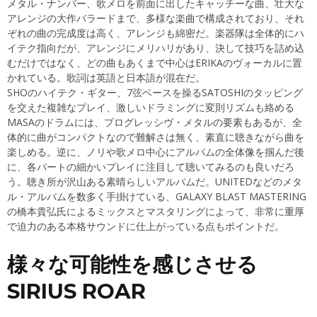
メタル・ナンバー、歌メロを前面に出したキャッチーな曲、壮大な
アレンジの大作バラードまで、多様な楽曲で構成されており、それ
ぞれの曲の完成度は高く、アレンジも綿密だ。楽器隊は全体的にハ
イテク指向だが、アレンジにメリハリがあり、決して技巧を詰め込
むだけではなく、どの曲もあくまで中心はERIKAのヴォーカルに置
かれている。歌詞は英語と日本語が混在だ。
SHOのハイテク・ギター、7弦ベースを操るSATOSHIのタッピング
を交えた複雑なプレイ、激しいドラミングに変則リズムも絡める
MASAのドラムには、プログレッシヴ・メタルの要素もあるが、全
体的に曲がコンパクトなので難解さは無く、素直に聴きながら曲を
楽しめる。逆に、ノリや歌メロ中心にアルバムの全体像を掴んだ後
に、各パートの細かいプレイに注目して聴いてみるのも良いだろ
う。聴き所が沢山ある素晴らしいアルバムだ。UNITEDなどのメタ
ル・アルバムを数多く手掛けている、GALAXY BLAST MASTERING
の橋本貴弘氏によるミックスとマスタリングによって、非常に重厚
で迫力のある本格サウンドに仕上がっている点もポイントだ。
様々な可能性を感じさせる
SIRIUS ROAR