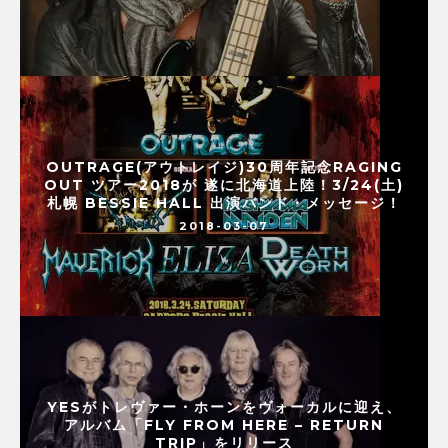
OUTRAGE(アウトレイジ)30周年記念RAGING
OUT ツアー2018が 遂に北海道上陸！3/24(土)
札幌 BESSIE HALL 出演バンド・メッセージ！
2018-03-07
YESがトレヴァー・ホーンをヴォーカルに迎え、
アルバム「FLY FROM HERE – RETURN
TRIP」をリリース