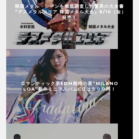
韓国メタル・シーンを徹底調査した驚異の大全書
『デスメタルコリア 韓国メタル大全』8/10（金）
発売！
ロマンティック系EDM期待の星”MILANO
LOA”新作ミニアルバムCDは５００円！