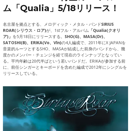
ム「Qualia」5/18リリース！
名古屋を拠点とする、メロディック・メタル・バンド
SIRIUS
ROAR(シリウス・ロア)
が、1stフル・アルバム
「Qualia(クオリ
ア)」
を5月18日にリリースする。
SHO(G)、MASA(Dr)、
SATOSHI(B)、ERIKA(Vo、Vln)
の4人編成で、2011年にX JAPANを
音楽的ルーツとするSHO、MASAが結成した前身のバンドから、幾
度かのメンバー・チェンジを経て現在のラインナップとなってい
る。平均年齢は20代半ばという若いバンドだ。ERIKAが参加する前
に、前任シンガーとキーボードを含めた編成で2012年にシングルを
リリースしている。