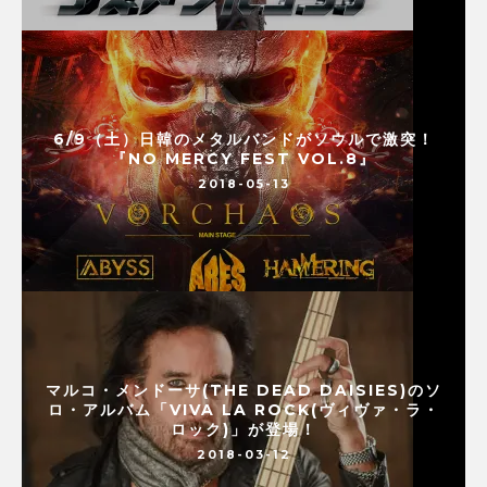
6/9（土）日韓のメタルバンドがソウルで激突！
『NO MERCY FEST VOL.8』
2018-05-13
マルコ・メンドーサ(THE DEAD DAISIES)のソ
ロ・アルバム「VIVA LA ROCK(ヴィヴァ・ラ・
ロック)」が登場！
2018-03-12