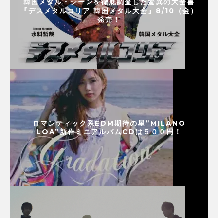
韓国メタル・シーンを徹底調査した驚異の大全書
『デスメタルコリア 韓国メタル大全』8/10（金）
発売！
ロマンティック系EDM期待の星”MILANO
LOA”新作ミニアルバムCDは５００円！