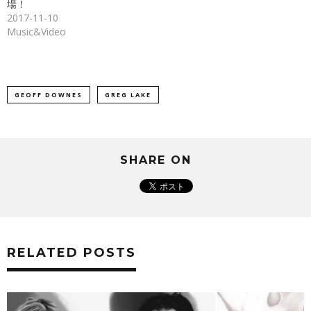
き
場！
ま
2017-11-10
す)
Music&Video
GEOFF DOWNES
GREG LAKE
SHARE ON
RELATED POSTS