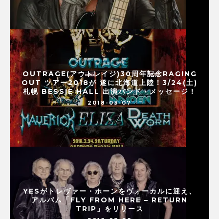
OUTRAGE(アウトレイジ)30周年記念RAGING
OUT ツアー2018が 遂に北海道上陸！3/24(土)
札幌 BESSIE HALL 出演バンド・メッセージ！
2018-03-07
YESがトレヴァー・ホーンをヴォーカルに迎え、
アルバム「FLY FROM HERE – RETURN
TRIP」をリリース