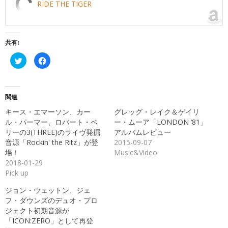
RIDE THE TIGER
共有:
ク
Facebook
リ
で
ッ
共
ク
有
し
す
て
る
Twitter
に
関連
で
は
共
ク
キース・エマーソン、カー
グレッグ・レイク＆ゲイリ
有
リ
(新
ッ
ル・パーマー、ロバート・ベ
ー・ムーア「LONDON ‘81」
し
ク
リーの3(THREE)のライヴ発掘
アルバムレビュー
い
し
ウ
て
音源「Rockin' the Ritz」が登
2015-09-07
ィ
く
ン
だ
場！
Music&Video
ド
さ
2018-01-29
ウ
い
で
(新
Pick up
開
し
き
い
ま
ウ
ジョン・ウェットン、ジェ
す)
ィ
ン
フ・ダウンズのデュオ・プロ
ド
ジェクト初期音源が
ウ
で
「ICON:ZERO」として再登
開