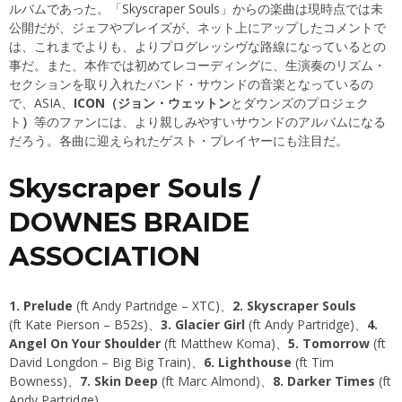
ルバムであった。「Skyscraper Souls」からの楽曲は現時点では未
公開だが、ジェフやブレイズが、ネット上にアップしたコメントで
は、これまでよりも、よりプログレッシヴな路線になっているとの
事だ。また、本作では初めてレコーディングに、生演奏のリズム・
セクションを取り入れたバンド・サウンドの音楽となっているの
で、ASIA、
ICON（ジョン・ウェットン
とダウンズのプロジェク
ト
）
等のファンには、より親しみやすいサウンドのアルバムになる
だろう。各曲に迎えられたゲスト・プレイヤーにも注目だ。
Skyscraper Souls /
DOWNES BRAIDE
ASSOCIATION
1. Prelude
(ft Andy Partridge – XTC)、
2. Skyscraper Souls
(ft Kate Pierson – B52s)、
3. Glacier Girl
(ft Andy Partridge)、
4.
Angel On Your Shoulder
(ft Matthew Koma)、
5. Tomorrow
(ft
David Longdon – Big Big Train)、
6. Lighthouse
(ft Tim
Bowness)、
7. Skin Deep
(ft Marc Almond)、
8. Darker Times
(ft
Andy Partridge)