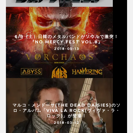
6/9（土）日韓のメタルバンドがソウルで激突！
『NO MERCY FEST VOL.8』
2018-05-13
マルコ・メンドーサ(THE DEAD DAISIES)のソ
ロ・アルバム「VIVA LA ROCK(ヴィヴァ・ラ・
ロック)」が登場！
2018-03-12