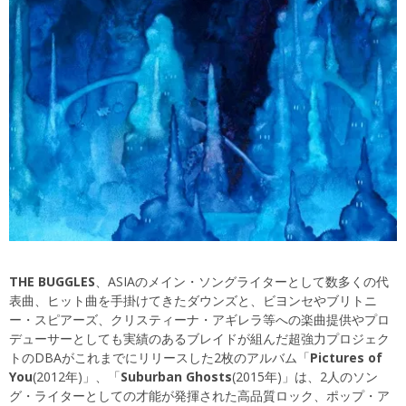
THE BUGGLES
、ASIAのメイン・ソングライターとして数多くの代
表曲、ヒット曲を手掛けてきたダウンズと、ビヨンセやブリトニ
ー・スピアーズ、クリスティーナ・アギレラ等への楽曲提供やプロ
デューサーとしても実績のあるブレイドが組んだ超強力プロジェク
トのDBAがこれまでにリリースした2枚のアルバム「
Pictures of
You
(2012年)」、「
Suburban Ghosts
(2015年)」は、2人のソン
グ・ライターとしての才能が発揮された高品質ロック、ポップ・ア