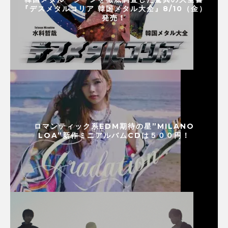
『デスメタルコリア 韓国メタル大全』8/10（金）
発売！
ロマンティック系EDM期待の星”MILANO
LOA”新作ミニアルバムCDは５００円！