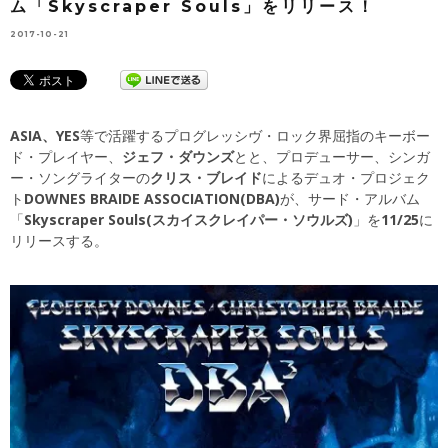
ム「Skyscraper Souls」をリリース！
2017-10-21
ASIA、YES
等で活躍するプログレッシヴ・ロック界屈指のキーボー
ド・プレイヤー、
ジェフ・ダウンズ
とと、プロデューサー、シンガ
ー・ソングライターの
クリス・ブレイド
によるデュオ・プロジェク
ト
DOWNES BRAIDE ASSOCIATION(DBA)
が、サード・アルバム
「
Skyscraper Souls(スカイスクレイパー・ソウルズ)
」を
11/25
に
リリースする。