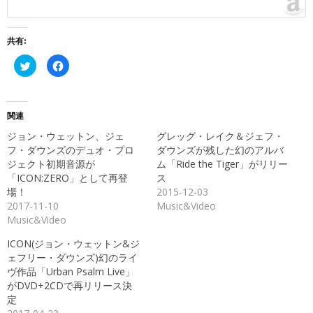
共有:
ク
Facebook
リ
で
ッ
共
ク
有
し
す
て
る
Twitter
に
関連
で
は
共
ク
ジョン・ウェットン、ジェ
グレッグ・レイク＆ジェフ・
有
リ
(新
ッ
フ・ダウンズのデュオ・プロ
ダウンズが残した幻のアルバ
し
ク
ジェクト初期音源が
ム「Ride the Tiger」がリリー
い
し
ウ
て
「ICON:ZERO」として再登
ス
ィ
く
ン
だ
場！
2015-12-03
ド
さ
2017-11-10
Music&Video
ウ
い
で
(新
Music&Video
開
し
き
い
ま
ウ
ICON(ジョン・ウェットン&ジ
す)
ィ
ン
ェフリー・ダウンズ)幻のライ
ド
ヴ作品「Urban Psalm Live」
ウ
で
がDVD+2CDで再リリース決
開
き
定
ま