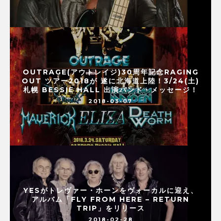
OUTRAGE(アウトレイジ)30周年記念RAGING
OUT ツアー2018が 遂に北海道上陸！3/24(土)
札幌 BESSIE HALL 出演バンド・メッセージ！
2018-03-07
YESがトレヴァー・ホーンをヴォーカルに迎え、
アルバム「FLY FROM HERE – RETURN
TRIP」をリリース
2018-02-28