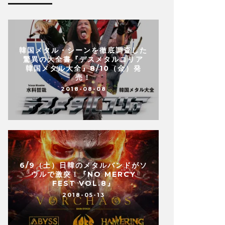
韓国メタル・シーンを徹底調査した
驚異の大全書『デスメタルコリア
韓国メタル大全』8/10（金）発
売！
2018-08-08
6/9（土）日韓のメタルバンドがソ
ウルで激突！『NO MERCY
FEST VOL.8』
2018-05-13