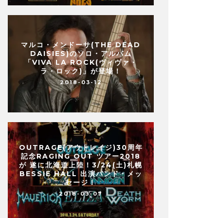
マルコ・メンドーサ(THE DEAD
DAISIES)のソロ・アルバム
「VIVA LA ROCK(ヴィヴァ・
ラ・ロック)」が登場！
2018-03-12
OUTRAGE(アウトレイジ)30周年
記念RAGING OUT ツアー2018
が 遂に北海道上陸！3/24(土)札幌
BESSIE HALL 出演バンド・メッ
セージ！
2018-03-07