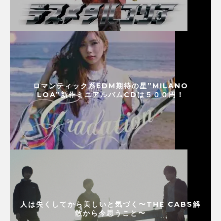
ロマンティック系EDM期待の星”MILANO
LOA”新作ミニアルバムCDは５００円！
人は失くしてから美しいと気づく〜THE CABS解
散から今思うこと〜