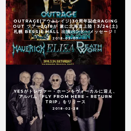
OUTRAGE(アウトレイジ)30周年記念RAGING
OUT ツアー2018が 遂に北海道上陸！3/24(土)
札幌 BESSIE HALL 出演バンド・メッセージ！
2018-03-07
YESがトレヴァー・ホーンをヴォーカルに迎え、
アルバム「FLY FROM HERE – RETURN
TRIP」をリリース
2018-02-28