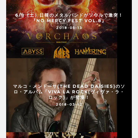
6/9（土）日韓のメタルバンドがソウルで激突！
『NO MERCY FEST VOL.8』
2018-05-13
マルコ・メンドーサ(THE DEAD DAISIES)のソ
ロ・アルバム「VIVA LA ROCK(ヴィヴァ・ラ・
ロック)」が登場！
2018-03-12