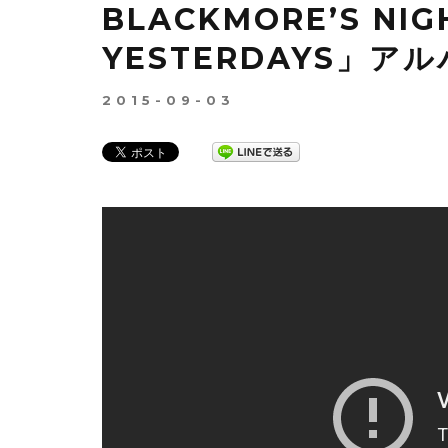
BLACKMORE’S NIG
YESTERDAYS」ア
2015-09-03