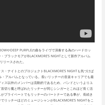
OWやDEEP PURPLEの曲をライヴで演奏する為のハードロッ
ラックモアがBLACKMORE’S NIGHTとして新作アルバム
先行リリースされた。
ナイトとのプロジェクトBLACKMORE’S NIGHTも気づけば
ナル・アルバムとなっている。長いリッチーの音楽キャリアでも最
ディス以外のメンバーは流動的であるため、バンドというよりユ
て首切り魔と呼ばれたリッチーが同じシンガーとこれほど長く活
スがプライベートでもリッチーのパートナーである事が、長続き
ッチーほどのミュージシャンがBLACKMORE’S NIGHTをこ