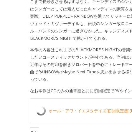
こまで長続きさせるはずはなく、キャンディスのシン
はシンガーとしては素人だったキャンディスの素質を
実際、DEEP PURPLE～RAINBOWを通じてリッチ
ヴィッド・カヴァーデイルも、伝説のシンガー故ロニ
ル・バンドのシンガーに過ぎなかった。キャンディス
BLACKMORE’S NIGHTで聴かせてくれる。
本作の内容はこれまでのBLACKMORE’S NIGH
したアコースティックサウンドが中心である。当初は
近年はその封印を解きソロパートを中心にトレードマ
曲でRAINBOWのMaybe Next Timeを思い
っている。
なお本作はCDのみの通常盤と共に初回限定でPVやイ
オール・アワ・イエスタデイズ(初回限定盤)(D