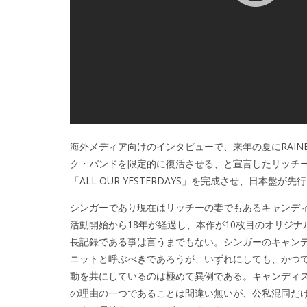
海外メディア向けのインタビューで、来年の夏にRAINB
ク・バンドを限定的に復活させる、と宣言したリッチー・ブ
「ALL OUR YESTERDAYS」を完成させ、日本盤が
シンガーであり現在はリッチーの妻でもあるキャンディス・
活動開始から18年が経過し、本作が10枚目のオリジ
長記録である事は言うまでもない。シンガーのキャン
ニットと呼ぶべきであろうが、いずれにしても、かつ
動を共にしているのは極めて異例である。キャンディ
の理由の一つであることは間違い無いが、公私混同だけでリ