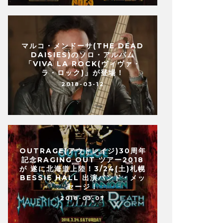
マルコ・メンドーサ(THE DEAD
DAISIES)のソロ・アルバム
「VIVA LA ROCK(ヴィヴァ・
ラ・ロック)」が登場！
2018-03-12
OUTRAGE(アウトレイジ)30周年
記念RAGING OUT ツアー2018
が 遂に北海道上陸！3/24(土)札幌
BESSIE HALL 出演バンド・メッ
セージ！
2018-03-07