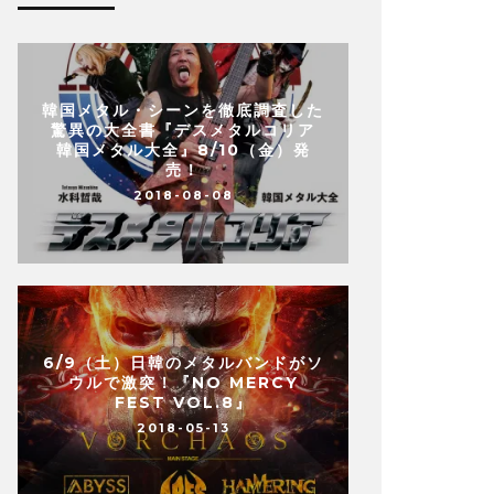
韓国メタル・シーンを徹底調査した
驚異の大全書『デスメタルコリア
韓国メタル大全』8/10（金）発
売！
2018-08-08
6/9（土）日韓のメタルバンドがソ
ウルで激突！『NO MERCY
FEST VOL.8』
2018-05-13