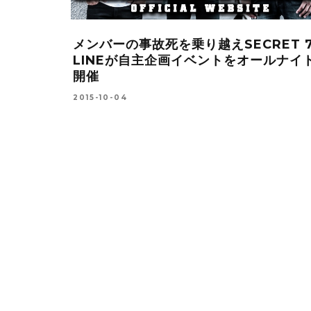
Sが、新ツ
LINE LIVEでの緊急記者会見で70万人
！トッド・ラ
の視聴者数を記録！23歳の誕生日を迎
参加
きゃりーぱみゅぱみゅが日本と海外をつ
ぐための『5つのたくらみ』を発表!!!!!
2016-01-31