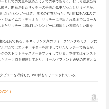
ガーとしての力量を認めたうえでの事であろう。むしろ結成当時
見抜き、開花させたリッチーの手腕が見事だったというべきか。
ーに選ばれたシンガーは皆、無名の存在だった。WHITESNAKEのデ
ー・ジェイムス・ディオも、リッチーに見出されるまではローカ
もまたリッチーに選ばれたシンガーに相応しい素晴らしい歌を
Tの音楽性の延長である。ルネッサンス期のフォークソングをモチーフに
アルバムではエレキ・ギターを封印していたリッチーであるが、
ークのストラトキャスターをプレイしている。本作ではインスト
出させる様なギターソロを披露しており、オールドファンも必聴の内容とな
ンタビューを収録したDVD付もリリースされている。
VD付)