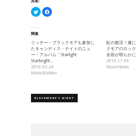
共有:
ク
Facebook
リ
で
ッ
共
ク
有
し
す
て
る
Twitter
に
関連
で
は
共
ク
リッチー・ブラックモアも参加し
虹の復活！遂に
有
リ
(新
ッ
たキャンディス・ナイトのニュ
クモアのロック
し
ク
ー・アルバム「Starlight
全容が明らかに
い
し
ウ
て
Starbright」
2015-11-09
ィ
く
ン
だ
2016-02-24
MusicNews
ド
さ
Music&Video
ウ
い
で
(新
開
し
き
い
ま
ウ
す)
ィ
ン
ド
BLACKMORE’S NIGHT
ウ
で
開
き
ま
す)