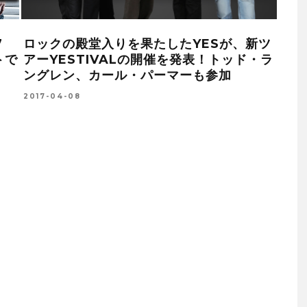
も
正統派メロディック・パワーメタル
HE
えた
MERIDIAN（メリディアン)がニュー・ア
ーバ
な
ルバム「BREAKING THE SURFACE」で
MO
日本デビュー
2016
2016-09-20