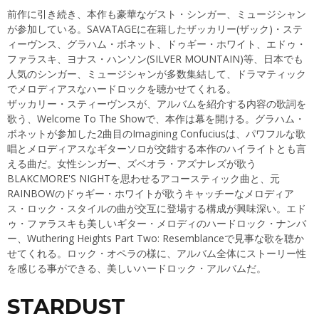
前作に引き続き、本作も豪華なゲスト・シンガー、ミュージシャン
が参加している。SAVATAGEに在籍したザッカリー(ザック)・ステ
ィーヴンス、グラハム・ボネット、ドゥギー・ホワイト、エドゥ・
ファラスキ、ヨナス・ハンソン(SILVER MOUNTAIN)等、日本でも
人気のシンガー、ミュージシャンが多数集結して、ドラマティック
でメロディアスなハードロックを聴かせてくれる。
ザッカリー・スティーヴンスが、アルバムを紹介する内容の歌詞を
歌う、Welcome To The Showで、本作は幕を開ける。グラハム・
ボネットが参加した2曲目のImagining Confuciusは、パワフルな歌
唱とメロディアスなギターソロが交錯する本作のハイライトとも言
える曲だ。女性シンガー、ズベオラ・アズナレズが歌う
BLAKCMORE'S NIGHTを思わせるアコースティック曲と、元
RAINBOWのドゥギー・ホワイトが歌うキャッチーなメロディア
ス・ロック・スタイルの曲が交互に登場する構成が興味深い。エド
ゥ・ファラスキも美しいギター・メロディのハードロック・ナンバ
ー、Wuthering Heights Part Two: Resemblanceで見事な歌を聴か
せてくれる。ロック・オペラの様に、アルバム全体にストーリー性
を感じる事ができる、美しいハードロック・アルバムだ。
STARDUST