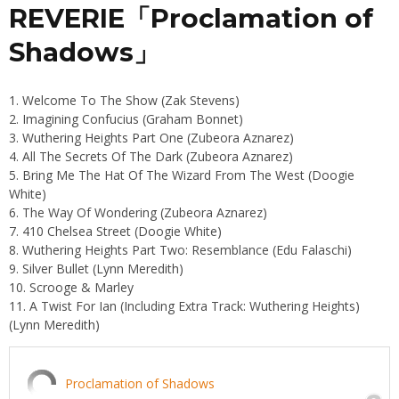
REVERIE「Proclamation of
Shadows」
1. Welcome To The Show (Zak Stevens)
2. Imagining Confucius (Graham Bonnet)
3. Wuthering Heights Part One (Zubeora Aznarez)
4. All The Secrets Of The Dark (Zubeora Aznarez)
5. Bring Me The Hat Of The Wizard From The West (Doogie
White)
6. The Way Of Wondering (Zubeora Aznarez)
7. 410 Chelsea Street (Doogie White)
8. Wuthering Heights Part Two: Resemblance (Edu Falaschi)
9. Silver Bullet (Lynn Meredith)
10. Scrooge & Marley
11. A Twist For Ian (Including Extra Track: Wuthering Heights)
(Lynn Meredith)
Proclamation of Shadows