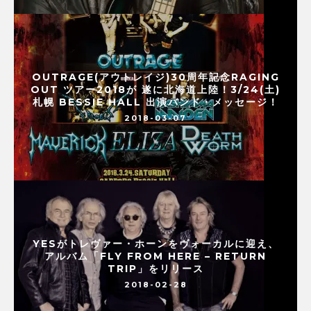
OUTRAGE(アウトレイジ)30周年記念RAGING
OUT ツアー2018が 遂に北海道上陸！3/24(土)
札幌 BESSIE HALL 出演バンド・メッセージ！
2018-03-07
YESがトレヴァー・ホーンをヴォーカルに迎え、
アルバム「FLY FROM HERE – RETURN
TRIP」をリリース
2018-02-28