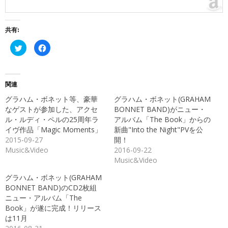
共有:
ク
Facebook
リ
で
ッ
共
ク
有
し
す
て
る
Twitter
に
関連
で
は
共
ク
グラハム・ボネット等、豪華
グラハム・ボネット(GRAHAM
有
リ
(新
ッ
なゲストが参加した、アクセ
BONNET BAND)がニュー・
し
ク
ル・ルディ・ペルの25周年ラ
アルバム「The Book」からの
い
し
ウ
て
イヴ作品「Magic Moments」
新曲"Into the Night"PVを公
ィ
く
ン
だ
2015-09-27
開！
ド
さ
Music&Video
2016-09-22
ウ
い
で
(新
Music&Video
開
し
き
い
ま
ウ
グラハム・ボネット(GRAHAM
す)
ィ
ン
BONNET BAND)のCD2枚組
ド
ニュー・アルバム「The
ウ
で
Book」が遂に完成！リリース
開
き
は11月
ま