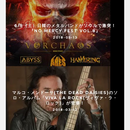
6/9（土）日韓のメタルバンドがソウルで激突！
『NO MERCY FEST VOL.8』
2018-05-13
マルコ・メンドーサ(THE DEAD DAISIES)のソ
ロ・アルバム「VIVA LA ROCK(ヴィヴァ・ラ・
ロック)」が登場！
2018-03-12