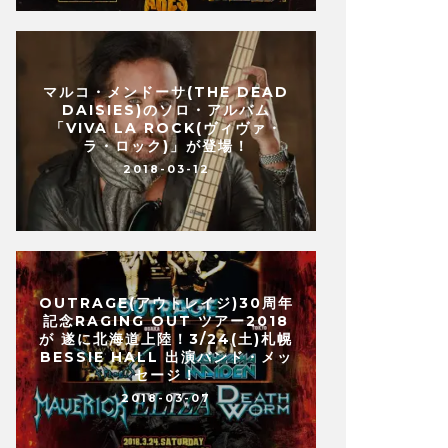
マルコ・メンドーサ(THE DEAD
DAISIES)のソロ・アルバム
「VIVA LA ROCK(ヴィヴァ・
ラ・ロック)」が登場！
2018-03-12
OUTRAGE(アウトレイジ)30周年
記念RAGING OUT ツアー2018
が 遂に北海道上陸！3/24(土)札幌
BESSIE HALL 出演バンド・メッ
セージ！
2018-03-07