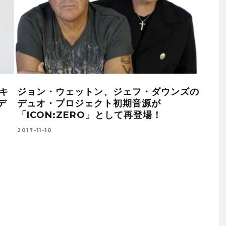
中に一緒に”ジャム“ってみる？
若き才能、ぼくの
BEで新たな音楽情報番組がスター
る世界と紡ぐリリ
2016-01-15