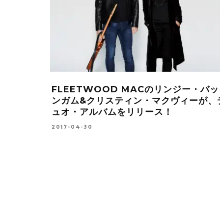
ョン・ウェットン、ジェフ・ダウンズの
通勤、通学
ュオ・プロジェクト初期音源が
YOUTU
ICON:ZERO」として再登場！
ト！
17-11-10
2016-01-21