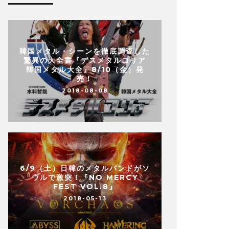
韓国メタル・シーンを徹底調査した
驚異の大全書『デスメタルコリア
韓国メタル大全』8/10（金）発
売！
2018-08-08
6/9（土）日韓のメタルバンドがソ
ウルで激突！『NO MERCY
FEST VOL.8』
2018-05-13