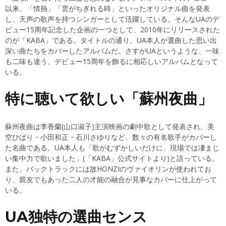
以来、「情熱」「雲がちぎれる時」といったオリジナル曲を発表
し、天声の歌声を持つシンガーとして活躍している。そんなUAのデ
ビュー15周年記念した企画の一つとして、2010年にリリースされた
のが「KABA」である。タイトルの通り、UA本人が選曲した思い出
深い曲たちをカバーしたアルバムだ。さすがUAというような、一味
も二味も違う、デビュー15周年を飾るに相応しいアルバムとなって
いる。
特に聴いて欲しい「蘇州夜曲」
蘇州夜曲は李香蘭(山口淑子)主演映画の劇中歌として発表され、美
空ひばり・小田和正・石川さゆりなど、数々の有名歌手がカバーし
た名曲である。UA本人も「歌がむずかしいだけに、現場では凄まじ
い集中力で歌いました」(「KABA」公式サイトより)と語っている。
また、バックトラックには故HONZIのヴァイオリンが使われてお
り、親友でもあった二人の才能の融合が見事なカバーに仕上がって
いる。
UA独特の選曲センス