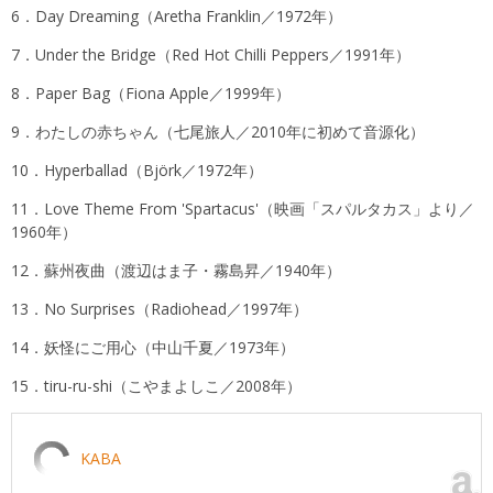
6．Day Dreaming（Aretha Franklin／1972年）
7．Under the Bridge（Red Hot Chilli Peppers／1991年）
8．Paper Bag（Fiona Apple／1999年）
9．わたしの赤ちゃん（七尾旅人／2010年に初めて音源化）
10．Hyperballad（Björk／1972年）
11．Love Theme From 'Spartacus'（映画「スパルタカス」より／
1960年）
12．蘇州夜曲（渡辺はま子・霧島昇／1940年）
13．No Surprises（Radiohead／1997年）
14．妖怪にご用心（中山千夏／1973年）
15．tiru-ru-shi（こやまよしこ／2008年）
KABA