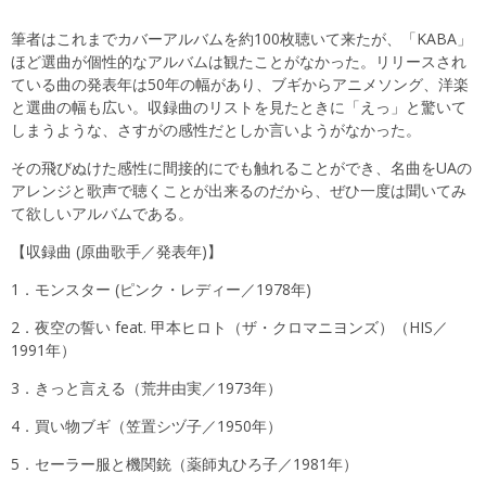
筆者はこれまでカバーアルバムを約100枚聴いて来たが、「KABA」
ほど選曲が個性的なアルバムは観たことがなかった。リリースされ
ている曲の発表年は50年の幅があり、ブギからアニメソング、洋楽
と選曲の幅も広い。収録曲のリストを見たときに「えっ」と驚いて
しまうような、さすがの感性だとしか言いようがなかった。
その飛びぬけた感性に間接的にでも触れることができ、名曲をUAの
アレンジと歌声で聴くことが出来るのだから、ぜひ一度は聞いてみ
て欲しいアルバムである。
【収録曲 (原曲歌手／発表年)】
1．モンスター (ピンク・レディー／1978年)
2．夜空の誓い feat. 甲本ヒロト（ザ・クロマニヨンズ）（HIS／
1991年）
3．きっと言える（荒井由実／1973年）
4．買い物ブギ（笠置シヅ子／1950年）
5．セーラー服と機関銃（薬師丸ひろ子／1981年）