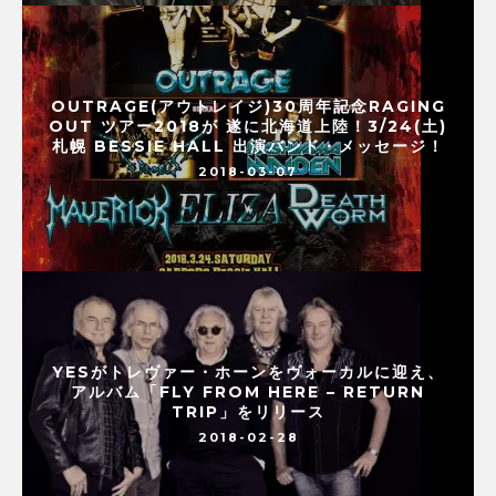
OUTRAGE(アウトレイジ)30周年記念RAGING
OUT ツアー2018が 遂に北海道上陸！3/24(土)
札幌 BESSIE HALL 出演バンド・メッセージ！
2018-03-07
YESがトレヴァー・ホーンをヴォーカルに迎え、
アルバム「FLY FROM HERE – RETURN
TRIP」をリリース
2018-02-28