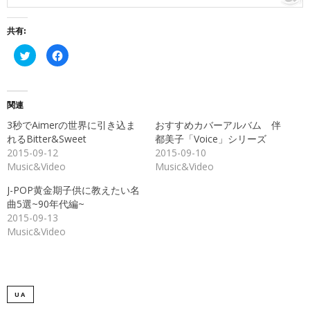
共有:
ク
Facebook
リ
で
ッ
共
ク
有
し
す
て
る
Twitter
に
関連
で
は
共
ク
3秒でAimerの世界に引き込ま
おすすめカバーアルバム 伴
有
リ
(新
ッ
れるBitter&Sweet
都美子「Voice」シリーズ
し
ク
2015-09-12
2015-09-10
い
し
ウ
て
Music&Video
Music&Video
ィ
く
ン
だ
ド
さ
J-POP黄金期子供に教えたい名
ウ
い
で
(新
曲5選~90年代編~
開
し
2015-09-13
き
い
ま
ウ
Music&Video
す)
ィ
ン
ド
ウ
で
開
き
ま
UA
す)