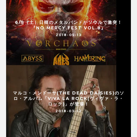
6/9（土）日韓のメタルバンドがソウルで激突！
『NO MERCY FEST VOL.8』
2018-05-13
マルコ・メンドーサ(THE DEAD DAISIES)のソ
ロ・アルバム「VIVA LA ROCK(ヴィヴァ・ラ・
ロック)」が登場！
2018-03-12