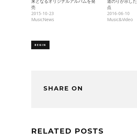
来となるオリジナルアルバムを発
道のりが示した
し
ク
売
点
い
し
ウ
て
2015-10-23
2016-06-10
ィ
く
ン
だ
MusicNews
Music&Video
ド
さ
ウ
い
で
(新
開
し
き
い
ま
ウ
す)
ィ
BEGIN
ン
ド
ウ
で
開
き
ま
す)
SHARE ON
RELATED POSTS