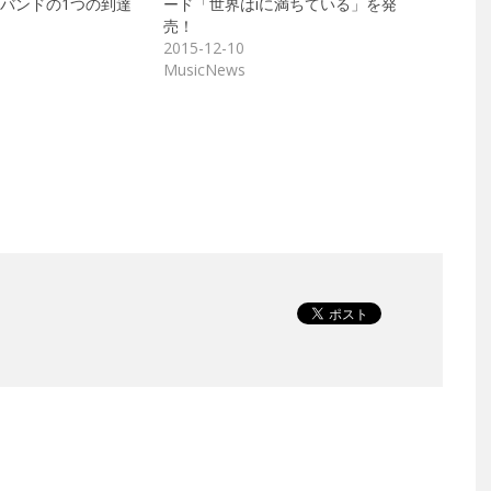
バンドの1つの到達
ード「世界はiに満ちている」を発
売！
2015-12-10
MusicNews