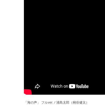
「海の声」 フルver. / 浦島太郎（桐谷健太）