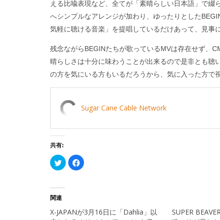
える比喩表現など、全てが「素晴らしい日本語」で綴
へシンプルなアレンジが加わり、ゆったりとしたBEG
気軽に聴ける音楽」を提唱しているだけあって、見事
残念ながらBEGINたちが歌っているMVは存在せず、
晴らしさは十分に味わうことが出来るので是非とも聴
の方を気にいる方もいるだろうから、気に入った方で
Sugar Cane Cable Network
共有:
ク
Facebook
リ
で
ッ
共
ク
有
し
す
て
る
Twitter
に
関連
で
は
共
ク
X-JAPANが3月16日に「Dahlia」以
SUPER BEA
有
リ
(新
ッ