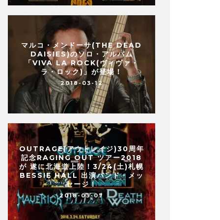
マルコ・メンドーサ(THE DEAD
DAISIES)のソロ・アルバム
「VIVA LA ROCK(ヴィヴァ・
ラ・ロック)」が登場！
2018-03-12
OUTRAGE(アウトレイジ)30周年
記念RAGING OUT ツアー2018
が 遂に北海道上陸！3/24(土)札幌
BESSIE HALL 出演バンド・メッ
セージ！
2018-03-07