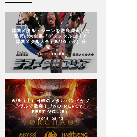
韓国メタル・シーンを徹底調査した
驚異の大全書『デスメタルコリア
韓国メタル大全』8/10（金）発
売！
2018-08-08
6/9（土）日韓のメタルバンドがソ
ウルで激突！『NO MERCY
FEST VOL.8』
2018-05-13