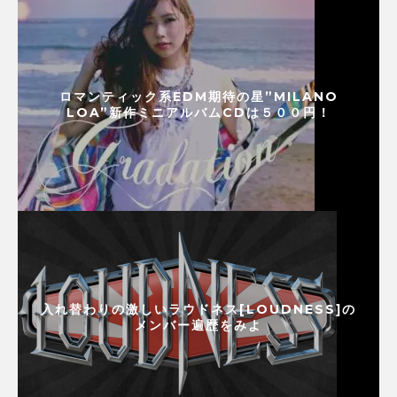
ロマンティック系EDM期待の星”MILANO
LOA”新作ミニアルバムCDは５００円！
入れ替わりの激しいラウドネス[LOUDNESS]の
メンバー遍歴をみよ