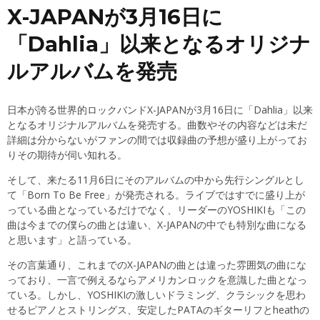
X-JAPANが3月16日に
「Dahlia」以来となるオリジナ
ルアルバムを発売
日本が誇る世界的ロックバンドX-JAPANが3月16日に「Dahlia」以来
となるオリジナルアルバムを発売する。曲数やその内容などは未だ
詳細は分からないがファンの間では収録曲の予想が盛り上がってお
りその期待が伺い知れる。
そして、来たる11月6日にそのアルバムの中から先行シングルとし
て「Born To Be Free」が発売される。ライブではすでに盛り上が
っている曲となっているだけでなく、リーダーのYOSHIKIも「この
曲は今までの僕らの曲とは違い、X-JAPANの中でも特別な曲になる
と思います」と語っている。
その言葉通り、これまでのX-JAPANの曲とは違った雰囲気の曲にな
っており、一言で例えるならアメリカンロックを意識した曲となっ
ている。しかし、YOSHIKIの激しいドラミング、クラシックを思わ
せるピアノとストリングス、安定したPATAのギターリフとheathの