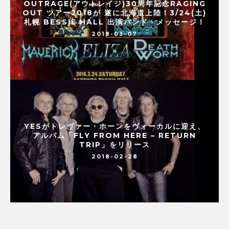
OUTRAGE(アウトレイジ)30周年記念RAGING
OUT ツアー2018が 遂に北海道上陸！3/24(土)
札幌 BESSIE HALL 出演バンド・メッセージ！
2018-03-07
YESがトレヴァー・ホーンをヴォーカルに迎え、
アルバム「FLY FROM HERE – RETURN
TRIP」をリリース
2018-02-28