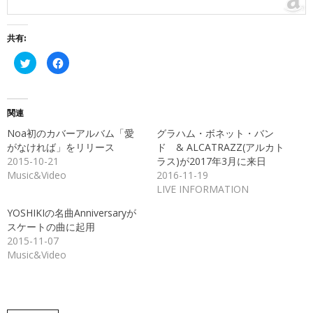
共有:
ク
Facebook
リ
で
ッ
共
ク
有
し
す
て
る
Twitter
に
関連
で
は
共
ク
Noa初のカバーアルバム「愛
グラハム・ボネット・バン
有
リ
(新
ッ
がなければ」をリリース
ド & ALCATRAZZ(アルカト
し
ク
2015-10-21
ラス)が2017年3月に来日
い
し
ウ
て
Music&Video
2016-11-19
ィ
く
ン
だ
LIVE INFORMATION
ド
さ
ウ
い
で
(新
YOSHIKIの名曲Anniversaryが
開
し
スケートの曲に起用
き
い
ま
ウ
2015-11-07
す)
ィ
ン
Music&Video
ド
ウ
で
開
き
ま
す)