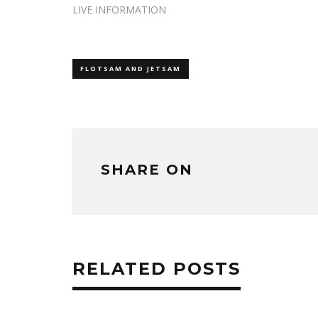
で
(新
LIVE INFORMATION
開
し
き
い
ま
ウ
す)
ィ
ン
ド
ウ
FLOTSAM AND JETSAM
で
開
き
ま
す)
SHARE ON
RELATED POSTS