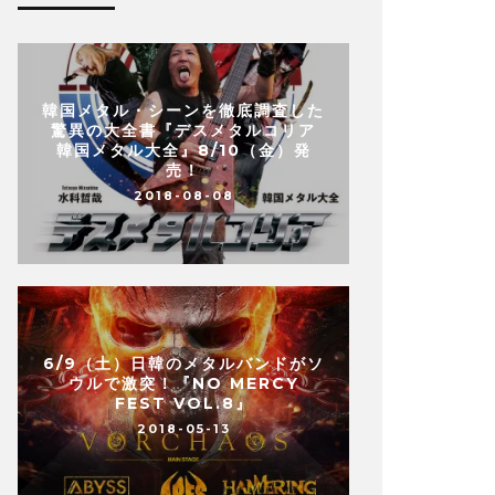
韓国メタル・シーンを徹底調査した
驚異の大全書『デスメタルコリア
韓国メタル大全』8/10（金）発
売！
2018-08-08
6/9（土）日韓のメタルバンドがソ
ウルで激突！『NO MERCY
FEST VOL.8』
2018-05-13