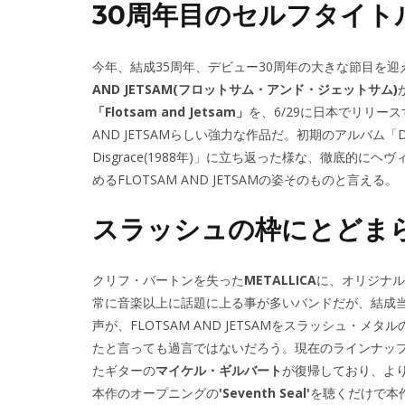
30周年目のセルフタイト
今年、結成35周年、デビュー30周年の大きな節目を
AND JETSAM(フロットサム・アンド・ジェットサム)
「Flotsam and Jetsam」
を、6/29に日本でリリー
AND JETSAMらしい強力な作品だ。初期のアルバム「Doomsday
Disgrace(1988年)」に立ち返った様な、徹底
めるFLOTSAM AND JETSAMの姿そのものと言える。
スラッシュの枠にとどま
クリフ・バートンを失った
METALLICA
に、オリジナル
常に音楽以上に話題に上る事が多いバンドだが、結成
声が、FLOTSAM AND JETSAMをスラッシュ
たと言っても過言ではないだろう。現在のラインナップ
たギターの
マイケル・ギルバート
が復帰しており、よ
本作のオープニングの
'Seventh Seal'
を聴くだけで本