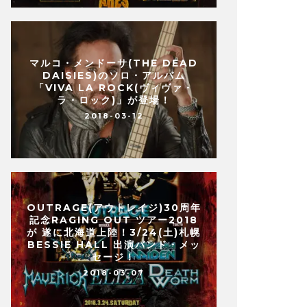
マルコ・メンドーサ(THE DEAD
DAISIES)のソロ・アルバム
「VIVA LA ROCK(ヴィヴァ・
ラ・ロック)」が登場！
2018-03-12
OUTRAGE(アウトレイジ)30周年
記念RAGING OUT ツアー2018
が 遂に北海道上陸！3/24(土)札幌
BESSIE HALL 出演バンド・メッ
セージ！
2018-03-07