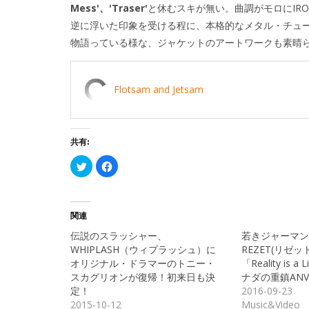
Mess'、'Traser'
と休むスキが無い。曲調がモロにIRO
逆に浮いた印象を受ける程に、本格的なメタル・チュ
物語っている様な、ジャケットのアートワークも素晴
Flotsam and Jetsam
共有:
ク
Facebook
リ
で
ッ
共
ク
有
し
す
て
る
Twitter
に
関連
で
は
共
ク
伝説のスラッシャー、
若きジャーマン
有
リ
(新
ッ
WHIPLASH（ウィプラッシュ）に
REZET(リゼ
し
ク
オリジナル・ドラマーのトニー・
「Reality is
い
し
ウ
て
スカグリオンが復帰！初来日も決
ナダの重鎮AN
ィ
く
ン
だ
定！
2016-09-23
ド
さ
2015-10-12
Music&Video
ウ
い