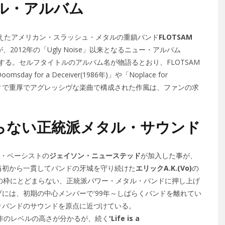
ル・アルバム
迎えたアメリカン・スラッシュ・メタルの重鎮バンド
FLOTSAM
が、2012年の「Ugly Noise」以来となるニュー・アルバム
スする。セルフタイトルのアルバム名が物語るとおり、FLOTSAM
 for a Deceiver(1986年)」や「Noplace for
的にヘヴィで重厚でアグレッシヴな楽曲で構成された作風は、ファンの求
らない正統派メタル・サウンド
・ベーシストの
ジェイソン・ニューステッド
が加入した事が、
当初から一貫してバンドの牙城を守り続けた
エリックA.K.(Vo)
の
・メタルの枠にとどまらない、正統派パワー・メタル・バンドに押し上げ
には、初期の中心メンバーで'99年～しばらくバンドを離れてい
りバンドのサウンドを原点に近づけている。
作のレベルの高さが分かるが、続く
'Life is a