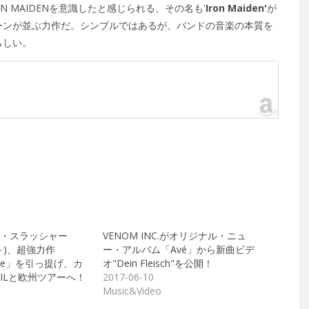
N MAIDENを意識したと感じられる、その名も'
Iron Maiden'
が
ーンが並ぶ力作だ。シンプルではあるが、バンドの音楽の本質を
らしい。
・スラッシャー
VENOM INC.がオリジナル・ニュ
ット)、超強力作
ー・アルバム「Avé」から新曲ビデ
 a Lie」を引っ提げ、カ
オ"Dein Fleisch"を公開！
VILと欧州ツアーへ！
2017-06-10
Music&Video