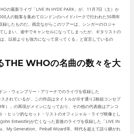
の最新ライヴ「LIVE IN HYDE PARK」が、11月7日（土）か
000人の観客を集めてロンドンのハイドパークで行われた50周年
ヴの模様を収録したものだ。残念ながらこのツアーは、シンガーのロジャ
に問題が出てしまい、途中でキャンセルになってしまったが、ギタリストの
016年には、以前よりも強力になって戻ってくる」と宣言しているの
THE WHOの名曲の数々を大
ロンドン・ウェンブリー・アリーナでのライヴを収録した
が昨年リリースされているが、この作品はタイトルが示す通り2枚組コンセプ
格/73年）」の再現がメインになっており、その他の代表曲はアンコ
ト・ヒッツ的なセット・リストのオフィシャル・ライヴ映像とし
n Entwistle)が亡くなった直後のライヴを収録した「LIVE IN
You、My Generation、Pinball Wizard等、時代を超えて語り継がれ