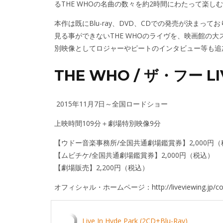
るTHE WHOの名曲の数々を約2時間にわたって楽し
本作は既にBlu-ray、DVD、CDでの発売が決ま
見る事ができないTHE WHOのライヴを、映画館の
別映像としてロジャーやピートのインタビュー等も追
THE WHO / ザ・フー LIV
2015年11月7日～全国ロードショー
上映時間109分＋劇場特別映像9分
【ウドー音楽事務所/全国共通劇場鑑賞券】2,000円
【ムビチケ/全国共通劇場鑑賞券】2,000円（税込）
【劇場販売】2,200円（税込）
オフィシャル・ホームページ：
http://liveviewing.jp/
Live In Hyde Park (2CD+Blu-Ray)