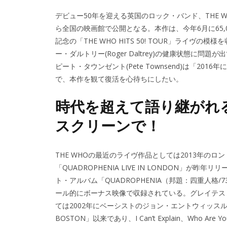
デビュー50年を迎える英国のロック・バンド、THE WHO
ら全国の映画館で公開となる。本作は、今年6月に65,
記念の「THE WHO HITS 50! TOUR」ライ
ー・ダルトリー(Roger Daltrey)の健康状態
ピート・タウンゼント(Pete Townsend)は「2
で、本作を観て復活を心待ちにしたい。
時代を超えて語り継がれる
スクリーンで！
THE WHOの最近のライヴ作品としては2013年の
「QUADROPHENIA LIVE IN LONDON」
ト・アルバム「QUADROPHENIA（邦題：四重人
ール的にボーナス映像で収録されている。グレイテス
ては2002年にベーシストのジョン・エントウィッスル(Joh
BOSTON」以来であり、I Can’t Explain、Who Are 