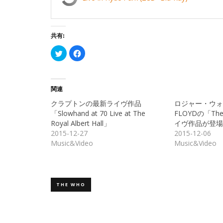
共有:
ク
Facebook
リ
で
ッ
共
ク
有
し
す
て
る
Twitter
に
関連
で
は
共
ク
クラプトンの最新ライヴ作品
ロジャー・ウォ
有
リ
(新
ッ
「Slowhand at 70 Live at The
FLOYDの「Th
し
ク
Royal Albert Hall」
イヴ作品が登場
い
し
ウ
て
2015-12-27
2015-12-06
ィ
く
ン
だ
Music&Video
Music&Video
ド
さ
ウ
い
で
(新
開
し
き
い
ま
ウ
す)
ィ
THE WHO
ン
ド
ウ
で
開
き