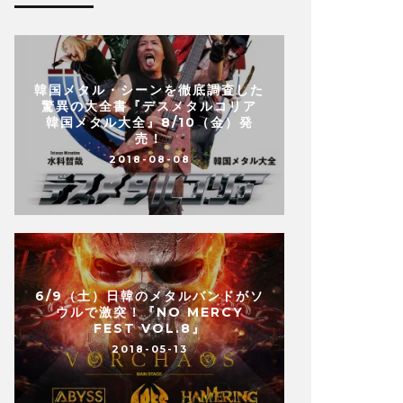
韓国メタル・シーンを徹底調査した
驚異の大全書『デスメタルコリア
韓国メタル大全』8/10（金）発
売！
2018-08-08
6/9（土）日韓のメタルバンドがソ
ウルで激突！『NO MERCY
FEST VOL.8』
2018-05-13