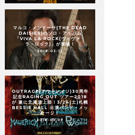
マルコ・メンドーサ(THE DEAD
DAISIES)のソロ・アルバム
「VIVA LA ROCK(ヴィヴァ・
ラ・ロック)」が登場！
2018-03-12
OUTRAGE(アウトレイジ)30周年
記念RAGING OUT ツアー2018
が 遂に北海道上陸！3/24(土)札幌
BESSIE HALL 出演バンド・メッ
セージ！
2018-03-07