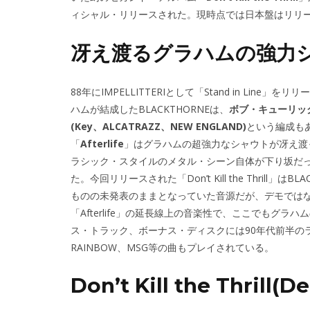
ィシャル・リリースされた。現時点では日本盤はリリ
冴え渡るグラハムの強力
88年にIMPELLITTERIとして「Stand in Li
ハムが結成したBLACKTHORNEは、
ボブ・キューリック(G
(Key、ALCATRAZZ、NEW ENGLAND)
という編成も
「
Afterlife
」はグラハムの超強力なシャウトが冴え渡
ラシック・スタイルのメタル・シーン自体が下り坂だ
た。今回リリースされた「Don’t Kill the Thril
ものの未発表のままとなっていた音源だが、デモでは
「Afterlife」の延長線上の音楽性で、ここでもグ
ス・トラック、ボーナス・ディスクには90年代前半のラ
RAINBOW、MSG等の曲もプレイされている。
Don’t Kill the Thrill(D