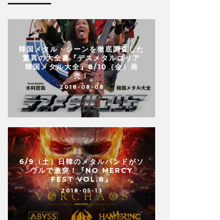
韓国メタル・シーンを徹底調査した
驚異の大全書『デスメタルコリア
韓国メタル大全』8/10（金）発
売！
2018-08-08
6/9（土）日韓のメタルバンドがソ
ウルで激突！『NO MERCY
FEST VOL.8』
2018-05-13