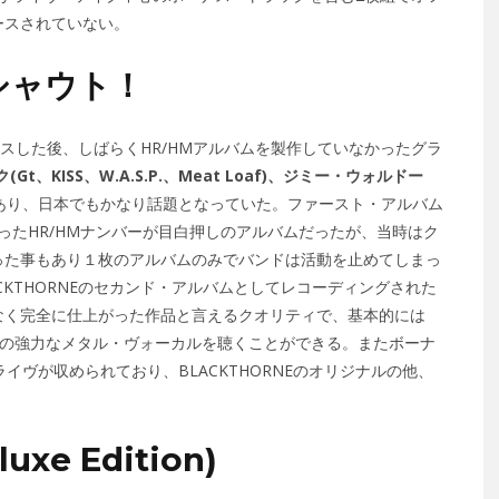
ースされていない。
シャウト！
ne」をリリースした後、しばらくHR/HMアルバムを製作していなかったグラ
t、KISS、W.A.S.P.、Meat Loaf)、ジミー・ウォルドー
あり、日本でもかなり話題となっていた。ファースト・アルバム
ったHR/HMナンバーが目白押しのアルバムだったが、当時はク
った事もあり１枚のアルバムのみでバンドは活動を止めてしまっ
l」はBLACKTHORNEのセカンド・アルバムとしてレコーディングされた
なく完全に仕上がった作品と言えるクオリティで、基本的には
ラハムの強力なメタル・ヴォーカルを聴くことができる。またボーナ
イヴが収められており、BLACKTHORNEのオリジナルの他、
eluxe Edition)