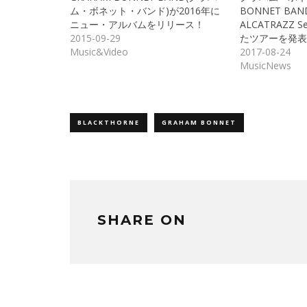
(新
ッ
ム・ボネット・バンド)が2016年に
BONNET BAND
し
ク
ニュー・アルバムをリリース！
ALCATRAZZ
い
し
ウ
て
2015-09-29
たツアーを発表
ィ
く
ン
だ
Music&Video
2017-08-24
ド
さ
MusicNews
ウ
い
で
(新
開
し
き
い
ま
ウ
す)
ィ
ン
ド
BLACKTHORNE
GRAHAM BONNET
ウ
で
開
き
ま
す)
SHARE ON