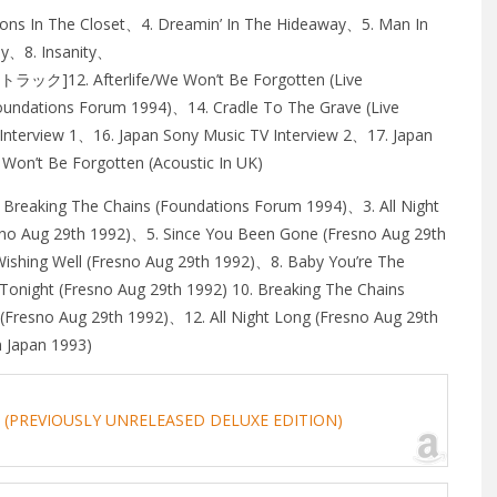
eletons In The Closet、4. Dreamin’ In The Hideaway、5. Man In
ay、8. Insanity、
ック]12. Afterlife/We Won’t Be Forgotten (Live
oundations Forum 1994)、14. Cradle To The Grave (Live
nterview 1、16. Japan Sony Music TV Interview 2、17. Japan
Won’t Be Forgotten (Acoustic In UK)
 Breaking The Chains (Foundations Forum 1994)、3. All Night
sno Aug 29th 1992)、5. Since You Been Gone (Fresno Aug 29th
ishing Well (Fresno Aug 29th 1992)、8. Baby You’re The
onight (Fresno Aug 29th 1992) 10. Breaking The Chains
(Fresno Aug 29th 1992)、12. All Night Long (Fresno Aug 29th
n Japan 1993)
L (PREVIOUSLY UNRELEASED DELUXE EDITION)