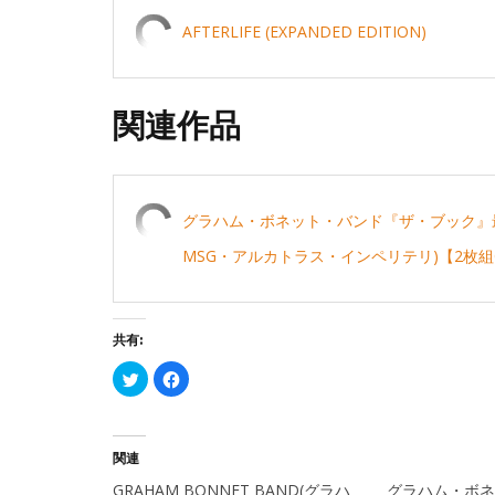
AFTERLIFE (EXPANDED EDITION)
関連作品
グラハム・ボネット・バンド『ザ・ブック』最
MSG・アルカトラス・インペリテリ)【2枚組
共有:
ク
Facebook
リ
で
ッ
共
ク
有
し
す
て
る
Twitter
に
関連
で
は
共
ク
GRAHAM BONNET BAND(グラハ
グラハム・ボネッ
有
リ