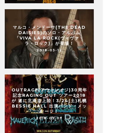
マルコ・メンドーサ(THE DEAD
DAISIES)のソロ・アルバム
「VIVA LA ROCK(ヴィヴァ・
ラ・ロック)」が登場！
2018-03-12
OUTRAGE(アウトレイジ)30周年
記念RAGING OUT ツアー2018
が 遂に北海道上陸！3/24(土)札幌
BESSIE HALL 出演バンド・メッ
セージ！
2018-03-07