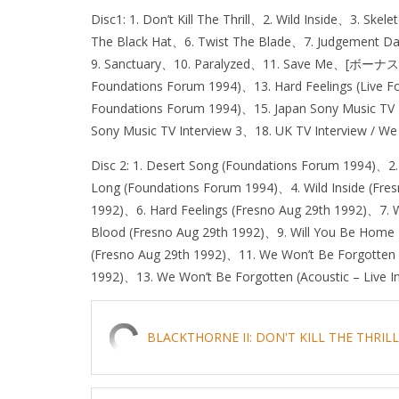
Disc1: 1. Don’t Kill The Thrill、2. Wild Inside、3. Sk
The Black Hat、6. Twist The Blade、7. Judgement D
9. Sanctuary、10. Paralyzed、11. Save Me、[ボーナストラ
Foundations Forum 1994)、13. Hard Feelings (Live F
Foundations Forum 1994)、15. Japan Sony Music TV I
Sony Music TV Interview 3、18. UK TV Interview / We 
Disc 2: 1. Desert Song (Foundations Forum 1994)、2.
Long (Foundations Forum 1994)、4. Wild Inside (Fre
1992)、6. Hard Feelings (Fresno Aug 29th 1992)、7. W
Blood (Fresno Aug 29th 1992)、9. Will You Be Home T
(Fresno Aug 29th 1992)、11. We Won’t Be Forgotten 
1992)、13. We Won’t Be Forgotten (Acoustic – Live I
BLACKTHORNE II: DON'T KILL THE THRIL