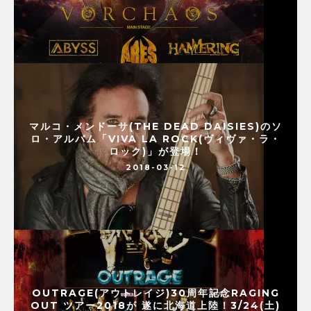
マルコ・メンドーサ(THE DEAD DAISIES)のソ
ロ・アルバム「VIVA LA ROCK(ヴィヴァ・ラ・
ロック)」が登場！
2018-03-12
OUTRAGE(アウトレイジ)30周年記念RAGING
OUT ツアー2018が 遂に北海道上陸！3/24(土)