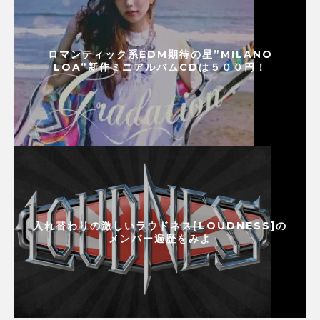
ロマンティック系EDM期待の星”MILANO
LOA”新作ミニアルバムCDは５００円！
入れ替わりの激しいラウドネス[LOUDNESS]の
メンバー遍歴をみよ