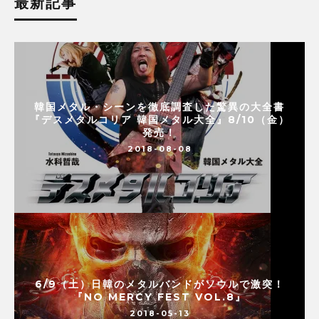
最新記事
韓国メタル・シーンを徹底調査した驚異の大全書
『デスメタルコリア 韓国メタル大全』8/10（金）
発売！
2018-08-08
6/9（土）日韓のメタルバンドがソウルで激突！
『NO MERCY FEST VOL.8』
2018-05-13