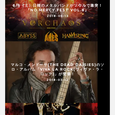
6/9（土）日韓のメタルバンドがソウルで激突！
『NO MERCY FEST VOL.8』
2018-05-13
マルコ・メンドーサ(THE DEAD DAISIES)のソ
ロ・アルバム「VIVA LA ROCK(ヴィヴァ・ラ・
ロック)」が登場！
2018-03-12