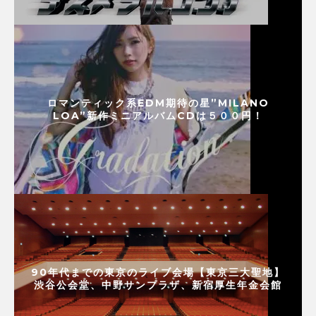
ロマンティック系EDM期待の星”MILANO
LOA”新作ミニアルバムCDは５００円！
90年代までの東京のライブ会場【東京三大聖地】
渋谷公会堂、中野サンプラザ、新宿厚生年金会館