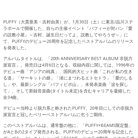
PUFFY（大貫亜美・吉村由美）が、1月30日（土）に東京/品川ステ
ラボールで開催した、自らの主催イベント「パフィーが対バン『愛
の説教小屋』～吉村、誕生日だってよ。説教してやろうぜ～」に
て、PUFFYのデビュー20周年を記念したベストアルバムのリリース
を発表した。
アルバムタイトルは、「20th ANNIVERSARY BEST ALBUM 非脱力
派宣言」。発売日は4月6日となる。収録内容に関しては、1996年の
デビュー曲「アジアの純真」、国民的大ヒット曲「これが私の生き
る道」「サーキットの娘」「渚にまつわるエトセトラ」「愛のしる
し」や、最新シングル「パフィピポ山」、未発表楽曲「涙を探し
て」、そして新録音楽曲(タイトル未定)を含むキャリアを凝縮した
全34曲。
デビュー当時より脱力系と称されたPUFFY、20年目にしての非脱力
派宣言と冠したベリーベストアルバムに乞うご期待。
このベストアルバムは、通常盤の他に、「PUFFY×BEAMS限定盤」
がAとBの2タイプ発売される。PUFFYのデビュー20周年を記念した