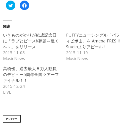
ク
Facebook
リ
で
ッ
共
ク
有
し
す
て
る
Twitter
に
関連
で
は
共
ク
いきものがかりが結成記念日
PUFFYニューシングル「パフ
有
リ
(新
ッ
に「ラブとピース!/夢題～遠く
ィピポ山」を Ameba FRESH!
し
ク
へ～」をリリース
Studioよりアピール！
い
し
ウ
て
2015-11-08
2015-11-19
ィ
く
ン
だ
MusicNews
MusicNews
ド
さ
ウ
い
で
(新
高橋優、過去最大５万人動員
開
し
のデビュー5周年全国ツアーフ
き
い
ま
ウ
す)
ィ
ン
2015-12-24
ド
LIVE
ウ
で
開
き
ま
す)
PUFFY