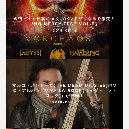
6/9（土）日韓のメタルバンドがソウルで激突！
『NO MERCY FEST VOL.8』
2018-05-13
マルコ・メンドーサ(THE DEAD DAISIES)のソ
ロ・アルバム「VIVA LA ROCK(ヴィヴァ・ラ・
ロック)」が登場！
2018-03-12