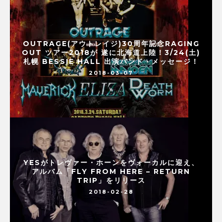
OUTRAGE(アウトレイジ)30周年記念RAGING
OUT ツアー2018が 遂に北海道上陸！3/24(土)
札幌 BESSIE HALL 出演バンド・メッセージ！
2018-03-07
YESがトレヴァー・ホーンをヴォーカルに迎え、
アルバム「FLY FROM HERE – RETURN
TRIP」をリリース
2018-02-28