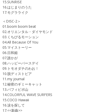
15.SUNRISE
16.はじまりのうた
17.モグラライク
＜DISC-2＞
01.boom boom beat
02.オリエンタル・ダイヤモンド
03.くちびるモーション
04.All Because Of You
05.マイストーリー
06.日和姫
07.誰かが
08.ハッピーバースデイ
09.トモオダチのわお！
10.脱ディストピア
11.my journal
12.秘密のギミーキャット
13.パフィピポ山
14.COLORFUL WAVE SURFERS
15.COCO Hawaii
16.涙を探して
17.<<新曲>>