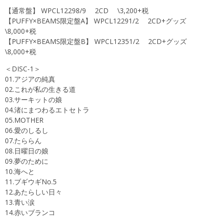
【通常盤】 WPCL12298/9 2CD \3,200+税
【PUFFY×BEAMS限定盤A】 WPCL12291/2 2CD+グッズ
\8,000+税
【PUFFY×BEAMS限定盤B】 WPCL12351/2 2CD+グッズ
\8,000+税
＜DISC-1＞
01.アジアの純真
02.これが私の生きる道
03.サーキットの娘
04.渚にまつわるエトセトラ
05.MOTHER
06.愛のしるし
07.たららん
08.日曜日の娘
09.夢のために
10.海へと
11.ブギウギNo.5
12.あたらしい日々
13.青い涙
14.赤いブランコ