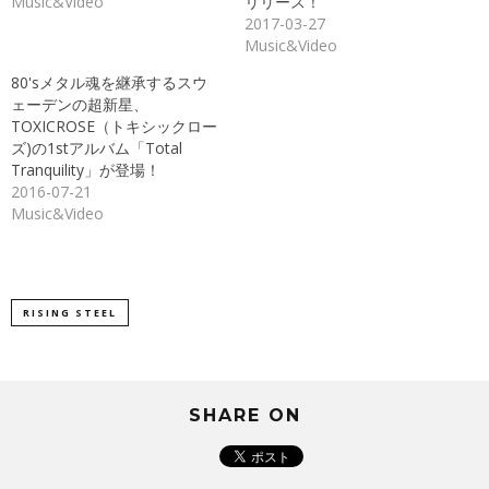
Music&Video
リリース！
ウ
い
で
(新
2017-03-27
開
し
き
い
Music&Video
ま
ウ
す)
ィ
ン
80'sメタル魂を継承するスウ
ド
ェーデンの超新星、
ウ
で
TOXICROSE（トキシックロー
開
き
ズ)の1stアルバム「Total
ま
Tranquility」が登場！
す)
2016-07-21
Music&Video
RISING STEEL
SHARE ON