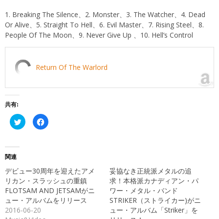
1. Breaking The Silence、2. Monster、3. The Watcher、4. Dead
Or Alive、5. Straight To Hell、6. Evil Master、7. Rising Steel、8.
People Of The Moon、9. Never Give Up 、10. Hell’s Control
Return Of The Warlord
共有:
ク
Facebook
リ
で
ッ
共
ク
有
し
す
て
る
Twitter
に
関連
で
は
共
ク
デビュー30周年を迎えたアメ
妥協なき正統派メタルの追
有
リ
(新
ッ
リカン・スラッシュの重鎮
求！本格派カナディアン・パ
し
ク
FLOTSAM AND JETSAMがニ
ワー・メタル・バンド
い
し
ウ
て
ュー・アルバムをリリース
STRIKER（ストライカー)がニ
ィ
く
ン
だ
2016-06-20
ュー・アルバム「Striker」を
ド
さ