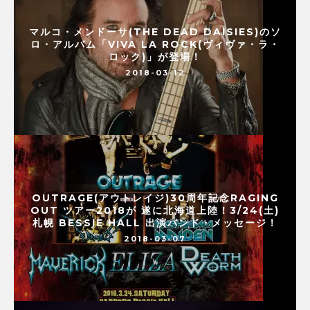
マルコ・メンドーサ(THE DEAD DAISIES)のソ
ロ・アルバム「VIVA LA ROCK(ヴィヴァ・ラ・
ロック)」が登場！
2018-03-12
OUTRAGE(アウトレイジ)30周年記念RAGING
OUT ツアー2018が 遂に北海道上陸！3/24(土)
札幌 BESSIE HALL 出演バンド・メッセージ！
2018-03-07