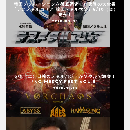
韓国メタル・シーンを徹底調査した驚異の大全書
『デスメタルコリア 韓国メタル大全』8/10（金）
発売！
2018-08-08
6/9（土）日韓のメタルバンドがソウルで激突！
『NO MERCY FEST VOL.8』
2018-05-13