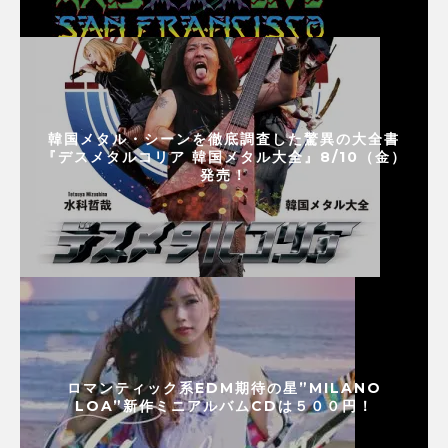
韓国メタル・シーンを徹底調査した驚異の大全書
『デスメタルコリア 韓国メタル大全』8/10（金）
発売！
ロマンティック系EDM期待の星”MILANO
LOA”新作ミニアルバムCDは５００円！