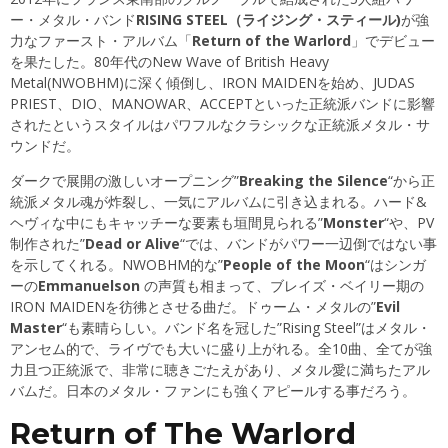
ー・メタル・バンド
RISING STEEL（ライジング・スティール)
が強
力なファースト・アルバム「
Return of the Warlord
」でデビュー
を果たした。80年代のNew Wave of British Heavy
Metal(NWOBHM)に深く傾倒し、IRON MAIDENを始め、JUDAS
PRIEST、DIO、MANOWAR、ACCEPTといった正統派バンドに影響
されたというスタイルはパワフルなクラシックな正統派メタル・サ
ウンドだ。
ダークで展開の激しいオープニング”
Breaking the Silence
“から正
統派メタル魂が炸裂し、一気にアルバムに引き込まれる。ハード&
ヘヴィな中にもキャッチーな要素も垣間見られる”
Monster
“や、PV
制作された”
Dead or Alive
“では、バンドがパワー一辺倒ではない事
を示してくれる。NWOBHM的な”
People of the Moon
“はシンガ
ーの
Emmanuelson
の声質も相まって、ブレイズ・ベイリー期の
IRON MAIDENを彷彿とさせる曲だ。ドゥーム・メタルの”
Evil
Master
“も素晴らしい。バンド名を冠した”Rising Steel”はメタル・
アンセム的で、ライヴでも大いに盛り上がれる。全10曲、全てが強
力且つ正統派で、非常に聴きごたえがあり、メタル愛に満ちたアル
バムだ。日本のメタル・ファンにも強くアピールする事だろう。
Return of The Warlord