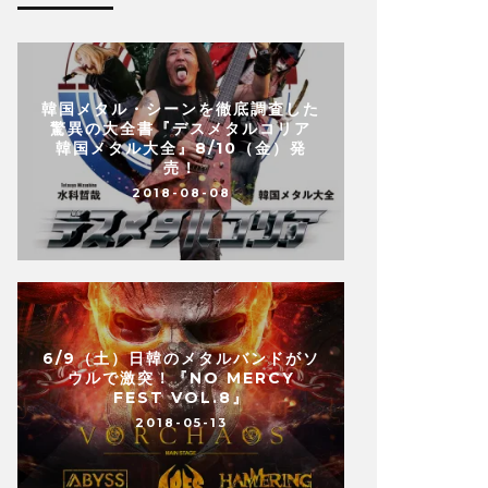
韓国メタル・シーンを徹底調査した
驚異の大全書『デスメタルコリア
韓国メタル大全』8/10（金）発
売！
2018-08-08
6/9（土）日韓のメタルバンドがソ
ウルで激突！『NO MERCY
FEST VOL.8』
2018-05-13