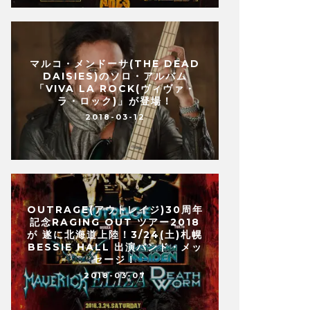
マルコ・メンドーサ(THE DEAD
DAISIES)のソロ・アルバム
「VIVA LA ROCK(ヴィヴァ・
ラ・ロック)」が登場！
2018-03-12
OUTRAGE(アウトレイジ)30周年
記念RAGING OUT ツアー2018
が 遂に北海道上陸！3/24(土)札幌
BESSIE HALL 出演バンド・メッ
セージ！
2018-03-07