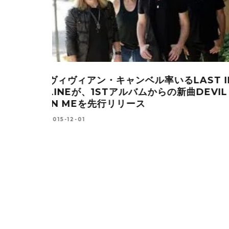
Tシングル
デンマークを震撼させた若き爆走ハード
E MUSIC
ック、BLACK OAK COUNTYが遂に
デビュー！
2017-01-24