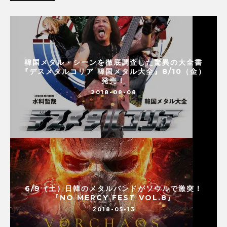
韓国メタル・シーンを徹底調査した驚異の大全書
『デスメタルコリア 韓国メタル大全』8/10（金）
発売！
2018-08-08
6/9（土）日韓のメタルバンドがソウルで激突！
『NO MERCY FEST VOL.8』
2018-05-13