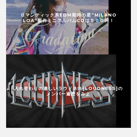
ロマンティック系EDM期待の星”MILANO
LOA”新作ミニアルバムCDは５００円！
入れ替わりの激しいラウドネス[LOUDNESS]の
メンバー遍歴をみよ