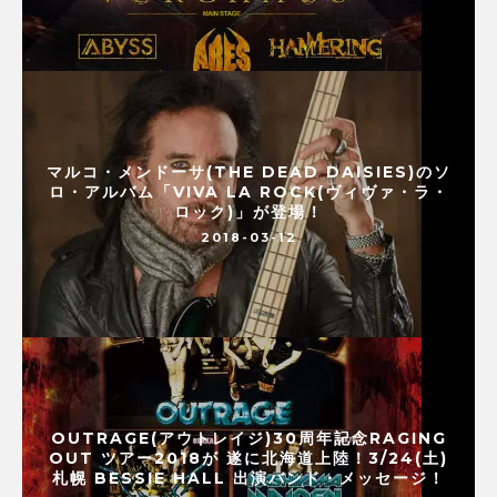
マルコ・メンドーサ(THE DEAD DAISIES)のソ
ロ・アルバム「VIVA LA ROCK(ヴィヴァ・ラ・
ロック)」が登場！
2018-03-12
OUTRAGE(アウトレイジ)30周年記念RAGING
OUT ツアー2018が 遂に北海道上陸！3/24(土)
札幌 BESSIE HALL 出演バンド・メッセージ！