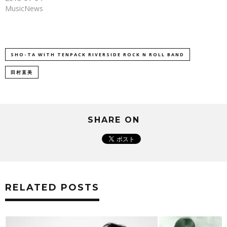
MusicNews
SHO-TA WITH TENPACK RIVERSIDE ROCK N ROLL BAND
田村直美
SHARE ON
RELATED POSTS