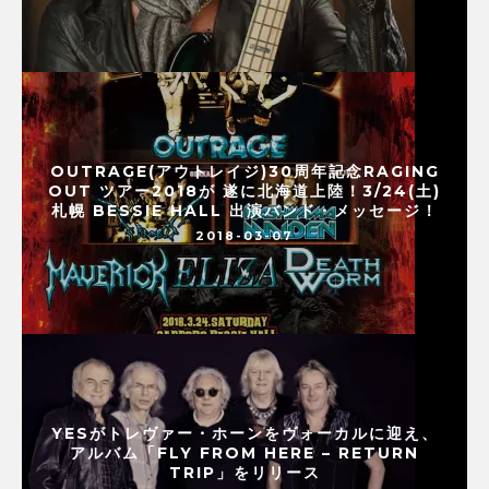
OUTRAGE(アウトレイジ)30周年記念RAGING
OUT ツアー2018が 遂に北海道上陸！3/24(土)
札幌 BESSIE HALL 出演バンド・メッセージ！
2018-03-07
YESがトレヴァー・ホーンをヴォーカルに迎え、
アルバム「FLY FROM HERE – RETURN
TRIP」をリリース