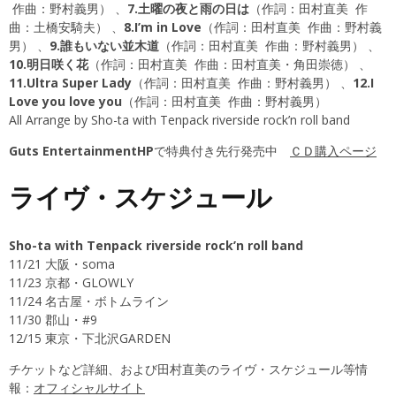
作曲：野村義男） 、
7.土曜の夜と雨の日は
（作詞：田村直美 作
曲：土橋安騎夫） 、
8.I’m in Love
（作詞：田村直美 作曲：野村義
男） 、
9.誰もいない並木道
（作詞：田村直美 作曲：野村義男） 、
10.明日咲く花
（作詞：田村直美 作曲：田村直美・角田崇徳） 、
11.Ultra Super Lady
（作詞：田村直美 作曲：野村義男） 、
12.I
Love you love you
（作詞：田村直美 作曲：野村義男）
All Arrange by Sho-ta with Tenpack riverside rock’n roll band
Guts EntertainmentHP
で特典付き先行発売中
ＣＤ購入ページ
ライヴ・スケジュール
Sho-ta with Tenpack riverside rock’n roll band
11/21 大阪・soma
11/23 京都・GLOWLY
11/24 名古屋・ボトムライン
11/30 郡山・#9
12/15 東京・下北沢GARDEN
チケットなど詳細、および田村直美のライヴ・スケジュール等情
報：
オフィシャルサイト