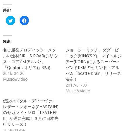
共有:
ク
Facebook
リ
で
ッ
共
ク
有
し
す
て
る
Twitter
に
関連
で
は
共
ク
名古屋発メロディック・メタ
ジョージ・リンチ、ダグ・ピ
有
リ
(新
ッ
ルの逸材SIRIUS ROAR(シリウ
ニック(KING'S X)、レイ・ルジ
し
ク
ス・ロア)1stアルバム
アー(KORN)によるスーパー・
い
し
ウ
て
「Qualia(クオリア)」登場
バンドKXMのセカンド・アル
ィ
く
ン
だ
2016-04-26
バム「Scatterbrain」リリース
ド
さ
Music&Video
決定！
ウ
い
で
(新
2017-01-09
開
し
き
い
Music&Video
ま
ウ
す)
ィ
ン
伝説のメタル・ディーヴァ、
ド
レザー・レオーネ(CHASTAIN)
ウ
で
のセカンド・ソロ「LEATHER
開
き
II」が遂に完成！３月に日本先
ま
行リリース！
す)
2018-01-04