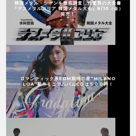
韓国メタル・シーンを徹底調査した驚異の大全書
『デスメタルコリア 韓国メタル大全』8/10（金）
発売！
ロマンティック系EDM期待の星”MILANO
LOA”新作ミニアルバムCDは５００円！