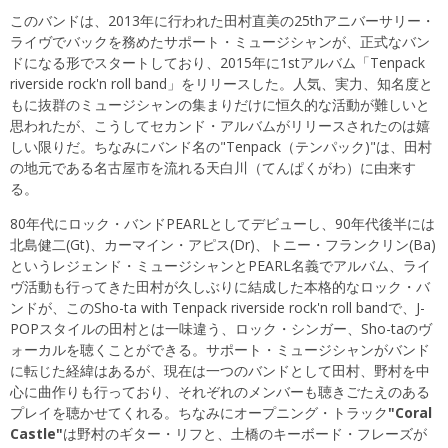
このバンドは、2013年に行われた田村直美の25thアニバーサリー・
ライヴでバックを務めたサポート・ミュージシャンが、正式なバン
ドになる形でスタートしており、2015年に1stアルバム「Tenpack
riverside rock'n roll band」をリリースした。人気、実力、知名度と
もに抜群のミュージシャンの集まりだけに恒久的な活動が難しいと
思われたが、こうしてセカンド・アルバムがリリースされたのは嬉
しい限りだ。ちなみにバンド名の"Tenpack（テンパック)"は、田村
の地元である名古屋市を流れる天白川（てんぱくがわ）に由来す
る。
80年代にロック・バンドPEARLとしてデビューし、90年代後半には
北島健二(Gt)、カーマイン・アピス(Dr)、トニー・フランクリン(Ba)
というレジェンド・ミュージシャンとPEARL名義でアルバム、ライ
ヴ活動も行ってきた田村が久しぶりに結成した本格的なロック・バ
ンドが、このSho-ta with Tenpack riverside rock'n roll bandで、J-
POPスタイルの田村とは一味違う、ロック・シンガー、Sho-taのヴ
ォーカルを聴くことができる。サポート・ミュージシャンがバンド
に転じた経緯はあるが、現在は一つのバンドとして田村、野村を中
心に曲作りも行っており、それぞれのメンバーも聴きごたえのある
プレイを聴かせてくれる。ちなみにオープニング・トラック
"Coral
Castle"
は野村のギター・リフと、土橋のキーボード・フレーズが