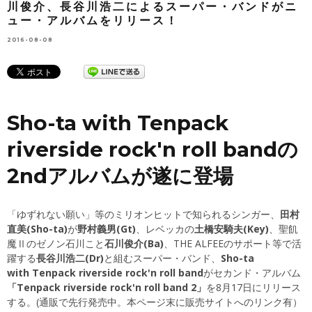
川俊介、長谷川浩二によるスーパー・バンドがニ
ュー・アルバムをリリース！
2016-08-08
Sho-ta with Tenpack
riverside rock'n roll bandの
2ndアルバムが遂に登場
「ゆずれない願い」等のミリオンヒットで知られるシンガー、
田村
直美(Sho-ta)
が
野村義男(Gt)
、レベッカの
土橋安騎夫(Key)
、聖飢
魔Ⅱのゼノン石川こと
石川俊介(Ba)
、THE ALFEEのサポート等で活
躍する
長谷川浩二(Dr)
と組むスーパー・バンド、
Sho-ta
with Tenpack riverside rock'n roll band
がセカンド・アルバム
「Tenpack riverside rock'n roll band 2」
を8月17日にリリース
する。(通販で先行発売中。本ページ末に販売サイトへのリンク有）