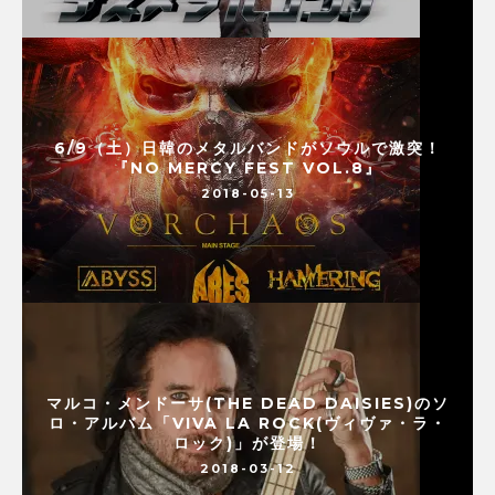
6/9（土）日韓のメタルバンドがソウルで激突！
『NO MERCY FEST VOL.8』
2018-05-13
マルコ・メンドーサ(THE DEAD DAISIES)のソ
ロ・アルバム「VIVA LA ROCK(ヴィヴァ・ラ・
ロック)」が登場！
2018-03-12