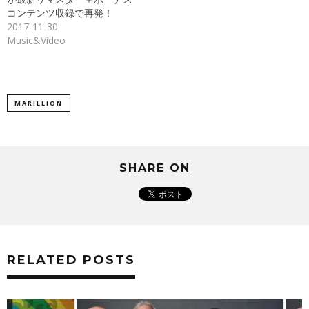
ウ
で
コンテンツ収録で再発！
開
き
2017-11-30
ま
Music&Video
す)
MARILLION
SHARE ON
RELATED POSTS