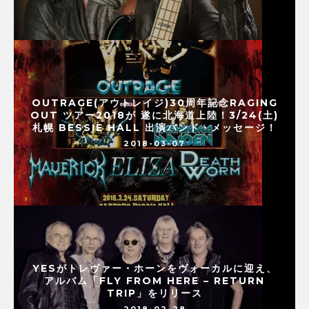
OUTRAGE(アウトレイジ)30周年記念RAGING
OUT ツアー2018が 遂に北海道上陸！3/24(土)
札幌 BESSIE HALL 出演バンド・メッセージ！
2018-03-07
YESがトレヴァー・ホーンをヴォーカルに迎え、
アルバム「FLY FROM HERE – RETURN
TRIP」をリリース