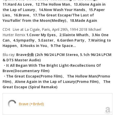
11.Hard As Love、12.The Hollow Man、13.Alone Again in
the Lap of Luxury、14.Now Wash Your Hands、15.Paper
Lies、16.Brave、17.The Great Escape/The Last of
You/Fallin’ from the Moon(Medley)、18.Made Again
CD4: Live at La Cigale, Paris, April 29th, 1994 2018 Michael
Hunter Remix
1.Cover My Eyes、2.Slainte Mhath、3.No One
Can、4.Sympathy、5.Easter、6.Garden Party、7.Waiting to
Happen、8.Hooks in You、9.The Space…
Blu-ray:
Brave全曲 (2ch 96/24 LPCM Stereo, 5.1ch 96/24 LPCM
& DTS Master Audio)
・It All Began With The Bright Light-Recollections Of
Brave(Documentary Film)
・The Great Escape(Promo Film)、 The Hollow Man(Promo
Film)、Alone Again in the Lap of Luxury(Promo Film)、 The
Great Escape (Spiral Remake)
Brave (+Brdvd)