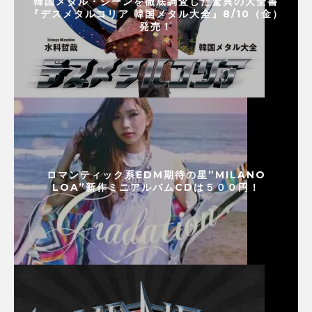
韓国メタル・シーンを徹底調査した驚異の大全書
『デスメタルコリア 韓国メタル大全』8/10（金）
発売！
ロマンティック系EDM期待の星”MILANO
LOA”新作ミニアルバムCDは５００円！