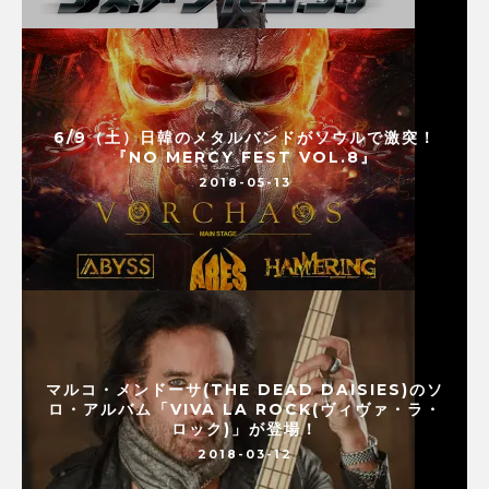
6/9（土）日韓のメタルバンドがソウルで激突！
『NO MERCY FEST VOL.8』
2018-05-13
マルコ・メンドーサ(THE DEAD DAISIES)のソ
ロ・アルバム「VIVA LA ROCK(ヴィヴァ・ラ・
ロック)」が登場！
2018-03-12