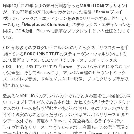
昨年10月に23年ぶりの来日公演を行った
MARILLION(マリリオン)
が、その23年前の来日のキッカケとなった名盤
「Brave(ブレイ
ヴ)」
のデラックス・エディションを
3/9
にリリースする。昨年リリ
ースした
「Misplaced Childhood」
のデラックス・エディションと
同様、CD4枚組、Blu-rayに豪華なブックレットという仕様となって
いる。
CD1が数多くのプログレ・アルバムのリミックス、リマスターを手
掛けている
PORCUPINE TREE
の
スティーヴン・ウィルソン
による
2018最新ミックス、CD2がオリジナル・ステレオ・ミックス、
CD3、4が、1994年パリでの「Brave」アルバム完全再現を含むライ
ヴ完全盤、そしてBlu-rayには、アルバム全編のサラウンドミック
ス、ハイレゾ音源、ドキュメンタリー映像、プロモクリップ等が収
録されている。
数あるMARILLIONのアルバムの中でもひときわ芸術性、物語性の高
いコンセプトアルバムである本作は、かねてから5.1サラウンドミッ
クスのリリースを待ち望む声があがっており、そのファンの声がよ
うやく現実のものとなった形だ。バンドはアルバムリリース直後の
ツアー以外でも、何度か「Brave」を完全再現するライヴを行い、
ライヴ作品をリリースしてきているので、今回も、この完全再現ツ
アーの実現を期待したいところだ。日本では「Brave」オリジナル