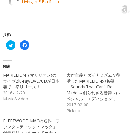
Living in F E a R -Ltd-
共有:
ク
Facebook
リ
で
ッ
共
ク
有
し
す
て
る
Twitter
に
関連
で
は
共
ク
MARILLION（マリリオン)の
大作主義とダイナミズムが復
有
リ
(新
ッ
ライヴBlu-ray/DVD/CDが日本
活したMARILLIONの名盤
し
ク
盤で一挙リリース！
「Sounds That Can't Be
い
し
ウ
て
2016-12-20
Made ～創られざる音律～(ス
ィ
く
ン
だ
Music&Video
ペシャル・エディション)」
ド
さ
2017-02-08
ウ
い
で
(新
Pick up
開
し
き
い
ま
ウ
FLEETWOOD MACの名作「フ
す)
ィ
ン
ァンタスティック・マック」
ド
が最新リマスター＋ボーナス