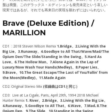
盤は廃盤、このデラックス・エディションも発売未定という哀しい
現実ではあるが、それでも再来日の実現を願わずにはいられない。
Brave (Deluxe Edition) /
MARILLION
CD1 : 2018 Steven Wilson Remix
1.Bridge、2.Living With the
Big Lie、3.Runaway、4.Goodbye to All That/Wave/Mad/The
Opium Den/The Slide/Standing in the Swing、5.Hard As
Love、6.The Hollow Man、7.Alone Again in the Lap of
Luxury/Now Wash Your Hands(Medley)、8.Paper Lies、
9.Brave、10.The Great Escape/The Last of You/Fallin’ from
the Moon(Medley)、11.Made Again
CD2: Original Stereo Mix
(収録曲はCD1と同じ）
CD3: Live at La Cigale, Paris, April 29th, 1994 2018 Michael
Hunter Remix
1. River、2.Bridge、3.Living With the Big Lie、
4.Runaway、5.Goodbye to All That、6.Wave、7.Mad､8.The
Opium Den、9.The Slide、10.Standing in the Swing、