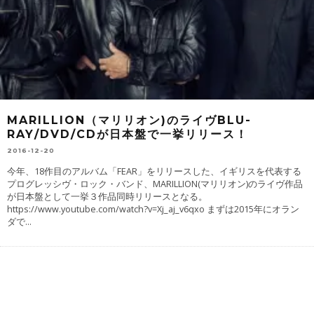
MARILLION（マリリオン)のライヴBLU-
RAY/DVD/CDが日本盤で一挙リリース！
2016-12-20
今年、18作目のアルバム「FEAR」をリリースした、イギリスを代表する
プログレッシヴ・ロック・バンド、MARILLION(マリリオン)のライヴ作品
が日本盤として一挙３作品同時リリースとなる。
https://www.youtube.com/watch?v=Xj_aj_v6qxo まずは2015年にオラン
ダで
...