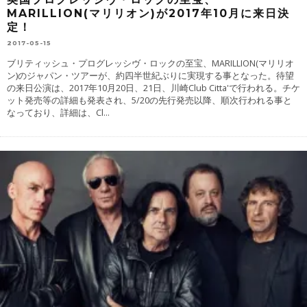
MARILLION(マリリオン)が2017年10月に来日決
定！
2017-05-15
ブリティッシュ・プログレッシヴ・ロックの至宝、MARILLION(マリリオ
ン)のジャパン・ツアーが、約四半世紀ぶりに実現する事となった。待望
の来日公演は、2017年10月20日、21日、川崎Club Citta'で行われる。チケ
ット発売等の詳細も発表され、5/20の先行発売以降、順次行われる事と
なっており、詳細は、Cl
...