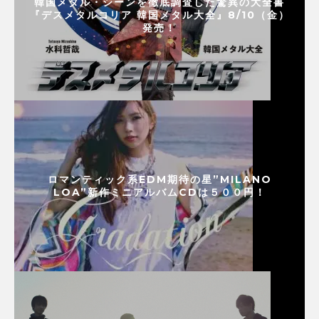
韓国メタル・シーンを徹底調査した驚異の大全書
『デスメタルコリア 韓国メタル大全』8/10（金）
発売！
ロマンティック系EDM期待の星”MILANO
LOA”新作ミニアルバムCDは５００円！