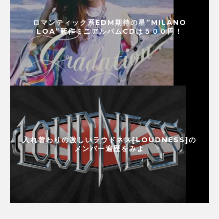
ロマンティック系EDM期待の星”MILANO
LOA”新作ミニアルバムCDは５００円！
入れ替わりの激しいラウドネス[LOUDNESS]の
メンバー遍歴をみよ