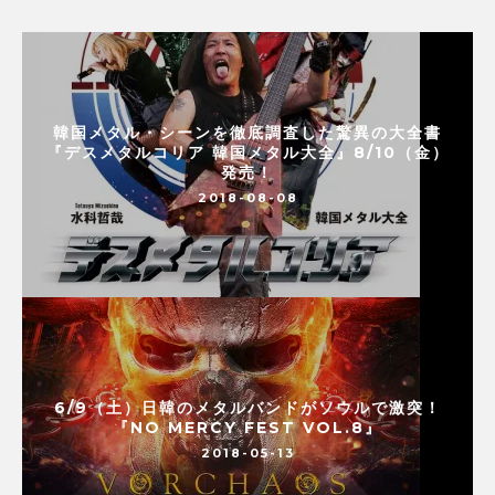
韓国メタル・シーンを徹底調査した驚異の大全書
『デスメタルコリア 韓国メタル大全』8/10（金）
発売！
2018-08-08
6/9（土）日韓のメタルバンドがソウルで激突！
『NO MERCY FEST VOL.8』
2018-05-13