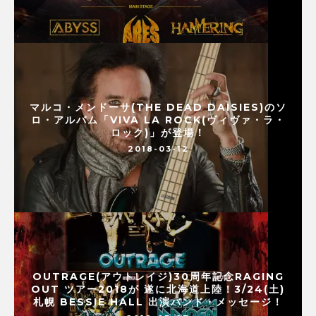
マルコ・メンドーサ(THE DEAD DAISIES)のソ
ロ・アルバム「VIVA LA ROCK(ヴィヴァ・ラ・
ロック)」が登場！
2018-03-12
OUTRAGE(アウトレイジ)30周年記念RAGING
OUT ツアー2018が 遂に北海道上陸！3/24(土)
札幌 BESSIE HALL 出演バンド・メッセージ！