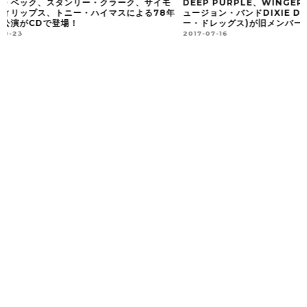
DEEP PURPLE、WINGERのメンバーによるフ
病を克服したトニー・
年
ュージョン・バンドDIXIE DREGS（ディキシ
バム「DEATH OF 
ー・ドレッグス)が旧メンバーと共に復活！
ゼズ～薔薇に死す～）
2017-07-16
2017-12-26