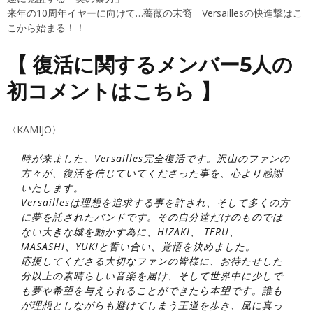
来年の10周年イヤーに向けて…薔薇の末裔 Versaillesの快進撃はこ
こから始まる！！
【 復活に関するメンバー5人の
初コメントはこちら 】
〈KAMIJO〉
時が来ました。Versailles完全復活です。沢山のファンの
方々が、復活を信じていてくださった事を、心より感謝
いたします。
Versaillesは理想を追求する事を許され、そして多くの方
に夢を託されたバンドです。その自分達だけのものでは
ない大きな城を動かす為に、HIZAKI、 TERU、
MASASHI、YUKIと誓い合い、覚悟を決めました。
応援してくださる大切なファンの皆様に、お待たせした
分以上の素晴らしい音楽を届け、そして世界中に少しで
も夢や希望を与えられることができたら本望です。誰も
が理想としながらも避けてしまう王道を歩き、風に真っ