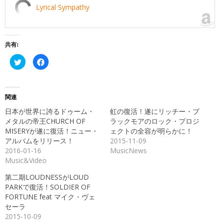
Lyrical Sympathy
共有:
ク
Facebook
リ
で
ッ
共
ク
有
し
す
て
る
Twitter
に
関連
で
は
共
ク
日本が世界に誇るドゥーム・
虹の復活！遂にリッチー・ブ
有
リ
(新
ッ
メタルの帝王CHURCH OF
ラックモアのロック・プロジ
し
ク
MISERYが遂に復活！ニュー・
ェクトの全容が明らかに！
い
し
ウ
て
アルバムをリリース！
2015-11-09
ィ
く
ン
だ
2016-01-16
MusicNews
ド
さ
Music&Video
ウ
い
で
(新
開
し
第二期LOUDNESSがLOUD
き
い
ま
ウ
PARKで復活！SOLDIER OF
す)
ィ
ン
FORTUNE feat マイク・ヴェ
ド
セーラ
ウ
で
2015-10-09
開