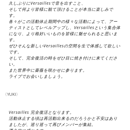
久しぶりにVersaillesで音を出すこと、
そして何より皆様に観て頂けることが本当に楽しみで
す。
各々がこの活動休止期間中の様々な活動によって、アー
ティストとしてレベルアップし、Versaillesという集合体
になり、より格好いいものを皆様に魅せられると思いま
す。
ぜひそんな新しいVersaillesの空間を生で体感して欲しい
です。
そして、完全復活の時をぜひ目に焼き付けに来てくださ
い。
また世界中に薔薇を咲かせに参ります。
ライブでお会いしましょう。
〈YUKI〉
Versailles 完全復活となります。
活動休止する頃は再活動出来るのだろうかと不安はあり
ましたが、巡り巡って再びメンバーが集結。