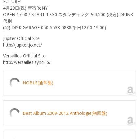
FUTURE”
4月29日(祝) 新宿ReNY
OPEN 17:00 / START 17:30 スタンディング ￥4,500 (税込) DRINK
代別
(問) DISK GARAGE 050-5533-0888(平日12:00-19:00)
Jupiter Official Site
http://jupiter.jo.net/
Versailles Official Site
http://versailles.syncl.jp/
NOBLE(通常盤)
Best Album 2009-2012 Anthologie(初回盤)