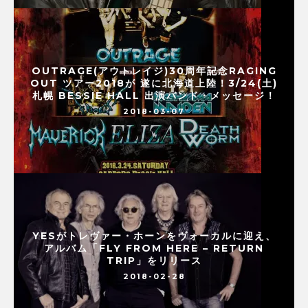
OUTRAGE(アウトレイジ)30周年記念RAGING
OUT ツアー2018が 遂に北海道上陸！3/24(土)
札幌 BESSIE HALL 出演バンド・メッセージ！
2018-03-07
YESがトレヴァー・ホーンをヴォーカルに迎え、
アルバム「FLY FROM HERE – RETURN
TRIP」をリリース
2018-02-28