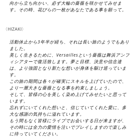
向から立ち向かい、必ず大輪の薔薇を咲かせてみせま
す。その時、花びらの一枚があなたである事を願って。
〈HIZAKI〉
活動休止から3年半が経ち、それは長い旅のようでもあり
ました。
美しく生きるために、Versaillesという薔薇は舞浜アンフ
ィシアターで復活致します。夢と目標、決意や信念達
は、より強固となり新たな想いが身体を駆け巡っていま
す。
この旅の期間は各々が確実にスキルを上げていたので、
より一層大きな薔薇となる事を約束しましょう。
そして、皆様の心を美しく染め上げてみせたいと思って
います。
忘れずにいてくれた想いと、信じていてくれた愛に、多
大な感謝の気持ちに溢れています。
もう間もなく皆様にライブでお会いする日が来ますが、
その時には全力の愛情を注いでプレイしますので楽しみ
に待っていてください。