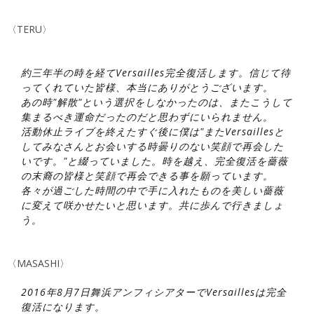
〈TERU〉
約三年半の時を経てVersailles完全復活します。信じて待
ってくれていた皆様、本当にありがとうございます。
あの時"解散"という選択をしなかったのは、またこうして
集まるべき運命だったのだと思わずにいられません。
活動休止ライブを終えたすぐ後に僕は"またVersaillesと
してみなさんとお会いする時曇りのない笑顔で再会した
いです。"と綴っていました。時を越え、完全復活を薔薇
の末裔の皆様と笑顔で再会できる事を願っています。
各々が過ごした時間の中で手に入れたものを美しい薔薇
に変えて咲かせたいと思います。共に歩んで行きましょ
う。
〈MASASHI〉
2016年8月7日舞浜アンフィシアターでVersaillesは完全
復活になります。