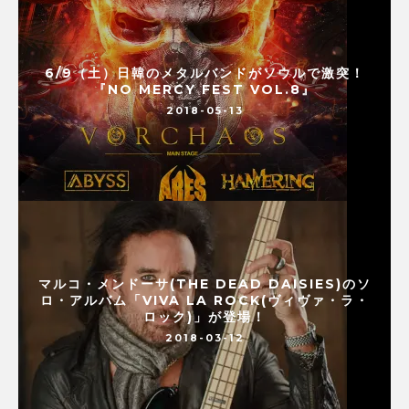
6/9（土）日韓のメタルバンドがソウルで激突！
『NO MERCY FEST VOL.8』
2018-05-13
マルコ・メンドーサ(THE DEAD DAISIES)のソ
ロ・アルバム「VIVA LA ROCK(ヴィヴァ・ラ・
ロック)」が登場！
2018-03-12