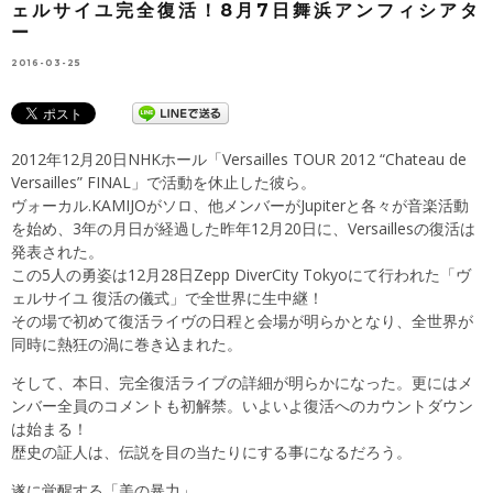
ェルサイユ完全復活！8月7日舞浜アンフィシアタ
ー
2016-03-25
2012年12月20日NHKホール「Versailles TOUR 2012 “Chateau de
Versailles” FINAL」で活動を休止した彼ら。
ヴォーカル.KAMIJOがソロ、他メンバーがJupiterと各々が音楽活動
を始め、3年の月日が経過した昨年12月20日に、Versaillesの復活は
発表された。
この5人の勇姿は12月28日Zepp DiverCity Tokyoにて行われた「ヴ
ェルサイユ 復活の儀式」で全世界に生中継！
その場で初めて復活ライヴの日程と会場が明らかとなり、全世界が
同時に熱狂の渦に巻き込まれた。
そして、本日、完全復活ライブの詳細が明らかになった。更にはメ
ンバー全員のコメントも初解禁。いよいよ復活へのカウントダウン
は始まる！
歴史の証人は、伝説を目の当たりにする事になるだろう。
遂に覚醒する「美の暴力」