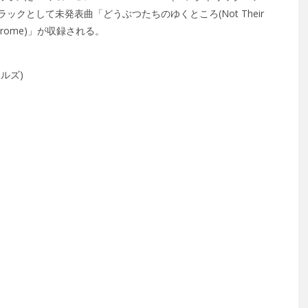
クとして未発表曲「どうぶつたちのゆくところ(Not Their
ndrome)」が収録される。
マルズ)