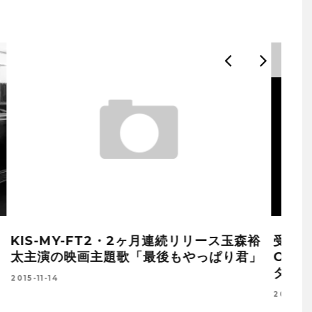
森裕
受け継がれるNWOBHMの魂！TYGERS
」
OF PAN TANG（タイガース・オブ・パン
タン）がニュー・アルバムをリリース！
2016-10-10