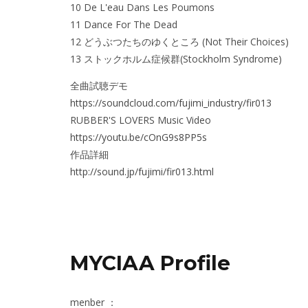
10 De L'eau Dans Les Poumons
11 Dance For The Dead
12 どうぶつたちのゆくところ (Not Their Choices)
13 ストックホルム症候群(Stockholm Syndrome)
全曲試聴デモ
https://soundcloud.com/fujimi_industry/fir013
RUBBER'S LOVERS Music Video
https://youtu.be/cOnG9s8PP5s
作品詳細
http://sound.jp/fujimi/fir013.html
MYCIAA Profile
menber ：