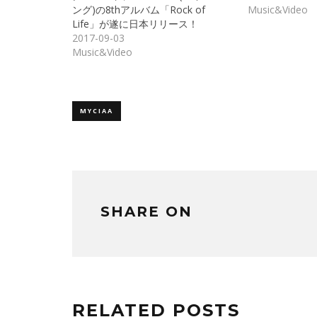
ウ
て
ング)の8thアルバム「Rock of
Music&Video
ィ
く
ン
だ
Life」が遂に日本リリース！
ド
さ
2017-09-03
ウ
い
で
(新
Music&Video
開
し
き
い
ま
ウ
す)
ィ
ン
ド
ウ
MYCIAA
で
開
き
ま
す)
SHARE ON
RELATED POSTS