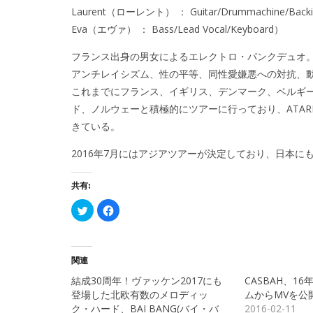
Laurent（ローレント） ： Guitar/Drummachine/Backi
Eva（エヴァ） ： Bass/Lead Vocal/Keyboard）
フランス出身の男女によるエレクトロ・パンクデュオ
アンチレイシズム、性の平等、同性愛嫌悪への対抗、
これまでにフランス、イギリス、デンマーク、ベルギ
ド、ノルウェーと積極的にツアーに行っており、ATARI TEEN
きている。
2016年7月にはアジアツアーが決定しており、日本に
共有:
ク
Facebook
リ
で
ッ
共
ク
有
し
す
て
る
Twitter
に
関連
で
は
共
ク
結成30周年！ヴァッケン2017にも
CASBAH、1
有
リ
(新
ッ
登場した北欧有数のメロディッ
ムからMVを公
し
ク
ク・ハード、BAI BANG(バイ・バ
2016-02-11
い
し