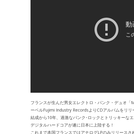
フランスが生んだ男女エレクトロ・パンク・デュオ「MY
ーベルFujimi Industry RecordsよりCDアルバ
結成から10年、過激なパンク･ロックとトリッキーなエ
デジタルハードコアが遂に日本に上陸する！
これまで本国フランスではアナログLPのみリリースされていた