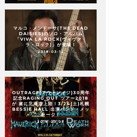
マルコ・メンドーサ(THE DEAD
DAISIES)のソロ・アルバム
「VIVA LA ROCK(ヴィヴァ・
ラ・ロック)」が登場！
2018-03-12
OUTRAGE(アウトレイジ)30周年
記念RAGING OUT ツアー2018
が 遂に北海道上陸！3/24(土)札幌
BESSIE HALL 出演バンド・メッ
セージ！
2018-03-07