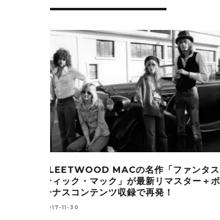
「ファンタス
KIS-MY-FT2・2ヶ月連続リリース玉
スター＋ボ
太主演の映画主題歌「最後もやっぱり君
2015-11-14