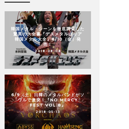
韓国メタル・シーンを徹底調査した
驚異の大全書『デスメタルコリア
韓国メタル大全』8/10（金）発
売！
2018-08-08
6/9（土）日韓のメタルバンドがソ
ウルで激突！『NO MERCY
FEST VOL.8』
2018-05-13