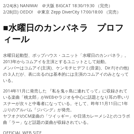
2/24(水) NANIWA! ＠大阪 BIGCAT 18:30/19:30 （完売）
2/28(日) OEDO! ＠東京 Zepp DiverCity 17:00/18:00 （完売）
■水曜日のカンパネラ プロフ
ィール
水曜日起動型、ポップハウス・ユニット「水曜日のカンパネラ」。
2013年からコムアイを主演とするユニットとして始動。
メンバーはコムアイ(主演)、ケンモチヒデフミ(音楽)、Dir.F(その他)
の３人だが、表に出るのは基本的には主演のコムアイのみとなって
いる。
2014年11月に発売した 『私を鬼ヶ島に連れてって』に収録されて
いる楽曲「桃太郎」がWEBやラジオを中心に話題となり耳の早いリ
スナーが次々と中毒者になっている。そして、昨年11月11日に1年
ぶりのアルバム『ジパング』が発売。
ヤフオク!のCM楽曲の「ツイッギー」や日清カレーメシ2とのコラボ
曲「ラー」など話題の楽曲が収録されている。
OFFICIAL WEB SITE