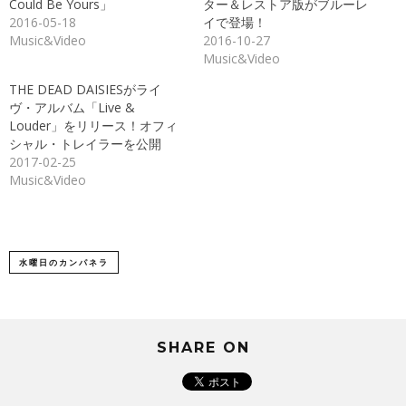
Could Be Yours」
ター＆レストア版がブルーレ
ィ
く
ン
だ
2016-05-18
イで登場！
ド
さ
Music&Video
2016-10-27
ウ
い
で
(新
Music&Video
開
し
き
い
ま
ウ
THE DEAD DAISIESがライ
す)
ィ
ン
ヴ・アルバム「Live &
ド
Louder」をリリース！オフィ
ウ
で
シャル・トレイラーを公開
開
き
2017-02-25
ま
Music&Video
す)
水曜日のカンパネラ
SHARE ON