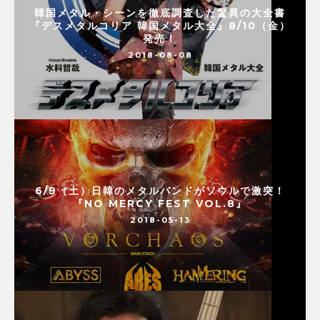
韓国メタル・シーンを徹底調査した驚異の大全書
『デスメタルコリア 韓国メタル大全』8/10（金）
発売！
2018-08-08
6/9（土）日韓のメタルバンドがソウルで激突！
『NO MERCY FEST VOL.8』
2018-05-13