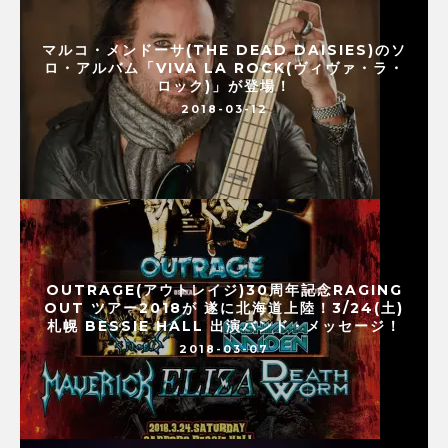
マルコ・メンドーサ(THE DEAD DAISIES)のソ
ロ・アルバム「VIVA LA ROCK(ヴィヴァ・ラ・
ロック)」が登場！
2018-03-12
OUTRAGE(アウトレイジ)30周年記念RAGING
OUT ツアー2018が 遂に北海道上陸！3/24(土)
札幌 BESSIE HALL 出演バンド・メッセージ！
2018-03-07