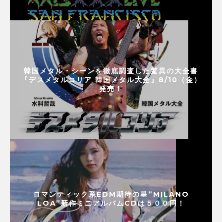
韓国メタル・シーンを徹底調査した驚異の大全書
『デスメタルコリア 韓国メタル大全』8/10（金）
発売！
ロマンティック系EDM期待の星”MILANO
LOA”新作ミニアルバムCDは５００円！