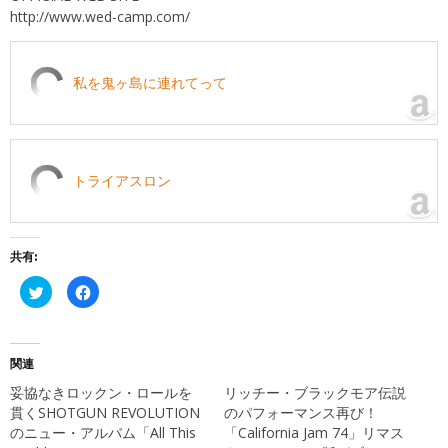
http://www.wed-camp.com/
私を鬼ヶ島に連れてって
トライアスロン
共有:
ク
Facebook
リ
で
ッ
共
ク
有
し
す
て
る
Twitter
に
関連
で
は
共
ク
妥協なきロックン・ロールを
リッチー・ブラックモア伝説
有
リ
(新
ッ
貫くSHOTGUN REVOLUTION
のパフォーマンス再び！
し
ク
のニュー・アルバム「All This
「California Jam 74」リマス
い
し
ウ
て