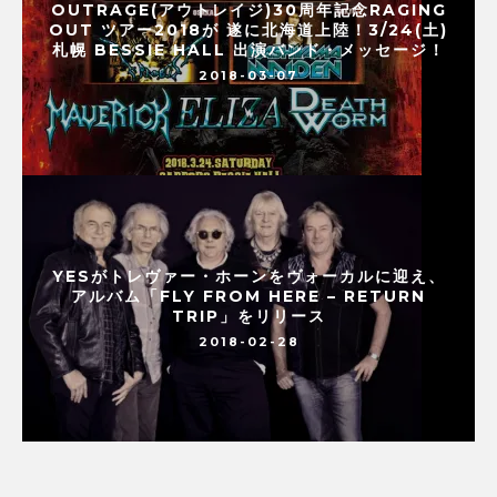
OUTRAGE(アウトレイジ)30周年記念RAGING
OUT ツアー2018が 遂に北海道上陸！3/24(土)
札幌 BESSIE HALL 出演バンド・メッセージ！
2018-03-07
YESがトレヴァー・ホーンをヴォーカルに迎え、
アルバム「FLY FROM HERE – RETURN
TRIP」をリリース
2018-02-28