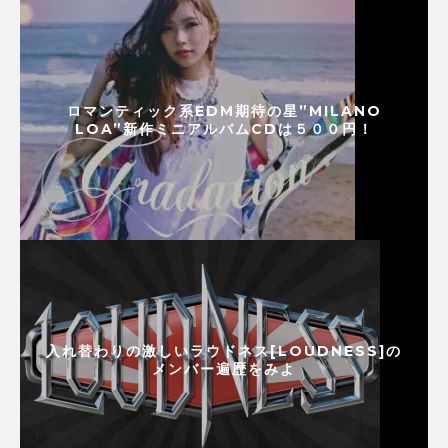
ロマンティック系EDM期待の星”MILANO
LOA”新作ミニアルバムCDは５００円！
入れ替わりの激しいラウドネス[LOUDNESS]の
メンバー遍歴をみよ